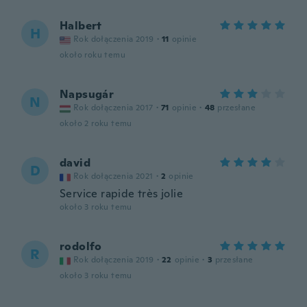
Halbert
H
Rok dołączenia 2019
·
11
opinie
około roku temu
Napsugár
N
Rok dołączenia 2017
·
71
opinie
·
48
przesłane
około 2 roku temu
david
D
Rok dołączenia 2021
·
2
opinie
Service rapide très jolie
około 3 roku temu
rodolfo
R
Rok dołączenia 2019
·
22
opinie
·
3
przesłane
około 3 roku temu