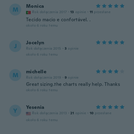
Monica
M
Rok dołączenia 2017
·
13
opinie
·
11
przesłane
Tecido macio e confortável. .
około 6 roku temu
Jocelyn
J
Rok dołączenia 2015
·
3
opinie
około 6 roku temu
michelle
M
Rok dołączenia 2019
·
9
opinie
Great sizing.the charts really help. Thanks
około 6 roku temu
Yesenia
Y
Rok dołączenia 2013
·
21
opinie
·
10
przesłane
około 6 roku temu