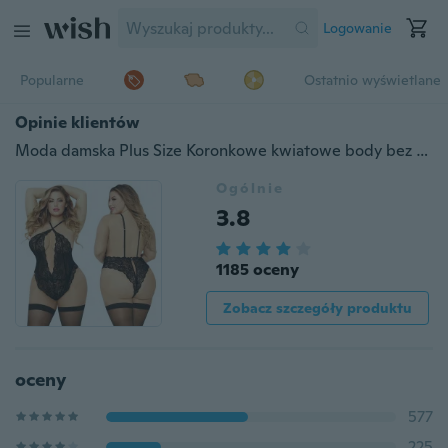
Logowanie
Popularne
Ostatnio wyświetlane
Opinie klientów
Moda damska Plus Size Koronkowe kwiatowe body bez rękawów Bielizna nocna Bielizna Lingeries (3XL, 4XL, 5XL)
Ogólnie
3.8
1185 oceny
Zobacz szczegóły produktu
oceny
577
225