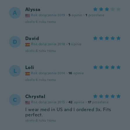
Alyssa
A
Rok dołączenia 2019
·
5
opinie
·
1
przesłane
około 6 roku temu
David
D
Rok dołączenia 2018
·
1
opinie
około 6 roku temu
Loli
L
Rok dołączenia 2014
·
16
opinie
około 6 roku temu
Chrystal
C
Rok dołączenia 2015
·
42
opinie
·
17
przesłane
I wear med in US and I ordered 3x. Fits
perfect.
około 6 roku temu