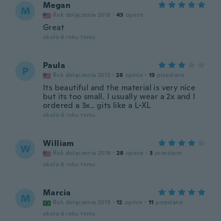
Megan
M
Rok dołączenia 2018
·
43
opinie
Great
około 6 roku temu
Paula
P
Rok dołączenia 2013
·
28
opinie
·
13
przesłane
Its beautiful and the material is very nice
but its too small. I usually wear a 2x and I
ordered a 3x.. gits like a L-XL
około 6 roku temu
William
W
Rok dołączenia 2018
·
28
opinie
·
3
przesłane
około 6 roku temu
Marcia
M
Rok dołączenia 2019
·
12
opinie
·
11
przesłane
około 6 roku temu