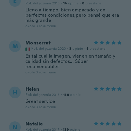
E
Rok dołączenia 2018
·
14
opinie
·
8
przesłane
Llego a tiempo, bien empacado y en
perfectas condiciones,pero pensé que era
más grande
około 3 roku temu
Monserrat
M
Rok dołączenia 2020
·
3
opinie
·
1
przesłane
Es tal cual la imagen, vienen en tamaño y
calidad sin defectos... Súper
recomendables
około 3 roku temu
Helen
H
Rok dołączenia 2015
·
139
opinie
Great service
około 3 roku temu
Natalie
N
Rok dołączenia 2017
·
139
opinie