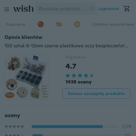
Logowanie
Popularne
Ostatnio wyświetlane
Opinie klientów
100 sztuk 6-12mm czarne plastikowe oczy bezpieczeństwa dla niedźwiedzia lalek pluszowa zabawka dla zwierząt
Ogólnie
4.7
1438 oceny
Zobacz szczegóły produktu
oceny
1,174
175