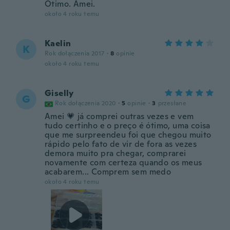
Ótimo. Amei.
około 4 roku temu
Kaelin
K
Rok dołączenia 2017
·
8
opinie
około 4 roku temu
Giselly
G
Rok dołączenia 2020
·
5
opinie
·
3
przesłane
Amei 💗 já comprei outras vezes e vem
tudo certinho e o preço é ótimo, uma coisa
que me surpreendeu foi que chegou muito
rápido pelo fato de vir de fora as vezes
demora muito pra chegar, comprarei
novamente com certeza quando os meus
acabarem... Comprem sem medo
około 4 roku temu