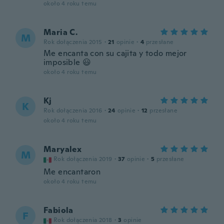
około 4 roku temu
Maria C.
M
Rok dołączenia 2015
·
21
opinie
·
4
przesłane
Me encanta con su cajita y todo mejor
imposible 😃
około 4 roku temu
Kj
K
Rok dołączenia 2016
·
24
opinie
·
12
przesłane
około 4 roku temu
Maryalex
M
Rok dołączenia 2019
·
37
opinie
·
5
przesłane
Me encantaron
około 4 roku temu
Fabiola
F
Rok dołączenia 2018
·
3
opinie