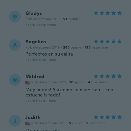
Gladys
G
Rok dołączenia 2019
·
53
opinie
około 3 roku temu
Angelica
A
Rok dołączenia 2019
·
285
opinie
·
195
przesłane
Perfectos en su cajita
około 3 roku temu
Mildred
M
Rok dołączenia 2020
·
17
opinie
·
4
przesłane
Muy lindos! Así como se muestran… con
estuche h todo!
około 3 roku temu
Judith
J
Rok dołączenia 2015
·
5
opinie
·
5
przesłane
Me encantaron