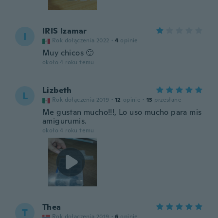
IRIS Izamar
I
Rok dołączenia 2022
·
4
opinie
Muy chicos 🙂
około 4 roku temu
Lizbeth
L
Rok dołączenia 2019
·
12
opinie
·
13
przesłane
Me gustan mucho!!!, Lo uso mucho para mis
amigurumis.
około 4 roku temu
Thea
T
Rok dołączenia 2019
·
6
opinie