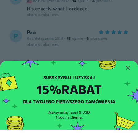
Rok dołączenia 2012
·
14
opinie
·
4
przesłane
It's exactly what I ordered.
około 4 roku temu
Pao
P
Rok dołączenia 2016
·
75
opinie
·
3
przesłane
około 4 roku temu
Denis
D
Rok dołączenia 2015
·
41
opinie
·
25
przesłane
Tal cual la imágen además incluye el
organizador.
15%RABAT
około 4 roku temu
DLA TWOJEGO PIERWSZEGO ZAMÓWIENIA
Jean-Peirre
J
Rok dołączenia 2015
·
265
opinie
Maksymalny rabat 5 USD
1 kod na klienta.
Parfait 👍👍👍👍
około 4 roku temu