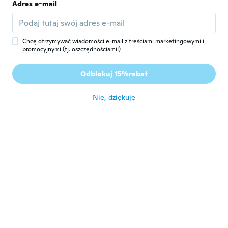
Adres e-mail
Yolanda
Y
Rok dołączenia 2019
·
163
opinie
·
75
przesłane
około 4 roku temu
Chcę otrzymywać wiadomości e-mail z treściami marketingowymi i
promocyjnymi (tj. oszczędnościami!)
dianny
D
Rok dołączenia 2017
·
2
opinie
·
1
przesłane
Odblokuj 15%rabat
Llego a tiempo
około 4 roku temu
Nie, dziękuję
Gisel
G
Rok dołączenia 2018
·
12
opinie
·
9
przesłane
Excelente calidad
około 4 roku temu
carla
C
Rok dołączenia 2017
·
4
opinie
Todo muy bien....todos los portes
około 4 roku temu