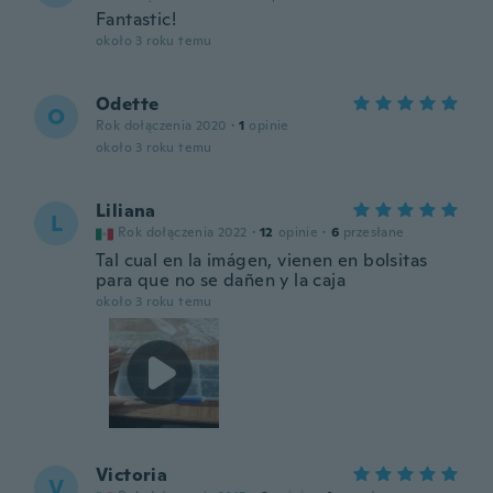
Fantastic!
około 3 roku temu
Odette
O
Rok dołączenia 2020
·
1
opinie
około 3 roku temu
Liliana
L
Rok dołączenia 2022
·
12
opinie
·
6
przesłane
Tal cual en la imágen, vienen en bolsitas
para que no se dañen y la caja
około 3 roku temu
Victoria
V