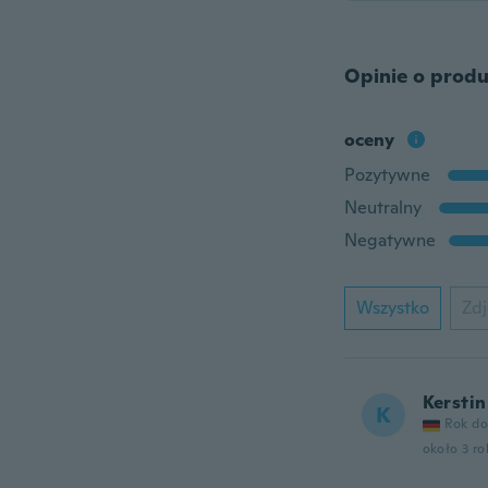
Opinie o produ
oceny
Pozytywne
Neutralny
Negatywne
Wszystko
Zdj
Kerstin
K
Rok do
około 3 r