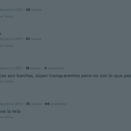
łączenia 2022
·
26
opinie
oku temu
a
łączenia 2019
·
57
opinie
oku temu
łączenia 2021
·
18
opinie
·
4
przesłane
ias son bonitas, súper transparentes pero no son lo que pe
oku temu
łączenia 2018
·
72
opinie
·
66
przesłane
ve la tela
oku temu