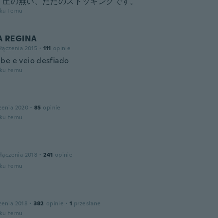
く圧の無い、ただのストッキングです。
oku temu
 REGINA
łączenia 2015
·
111
opinie
be e veio desfiado
oku temu
zenia 2020
·
85
opinie
oku temu
łączenia 2018
·
241
opinie
oku temu
zenia 2018
·
382
opinie
·
1
przesłane
oku temu