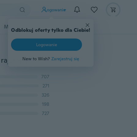
Logowanie
Moda
Przybory dziecięce
Więcej
Odblokuj oferty tylko dla Ciebie!
Logowanie
1 para kobiety szczupłe rajstopy pończochy uciskowe rajstopy żylaki rajstopy tłuszczu/spalenie kalorii nogi kształtowanie pończochy
New to Wish?
Zarejestruj się
707
271
326
198
727