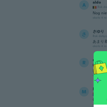
aldo
A
Rok do
Nog nie
około 4 r
さゆり
さ
Rok dołąc
あまり
około 4 r
rose
R
Rok do
Have no
około 4 r
Mladen
M
Rok do
Ok
około 4 r