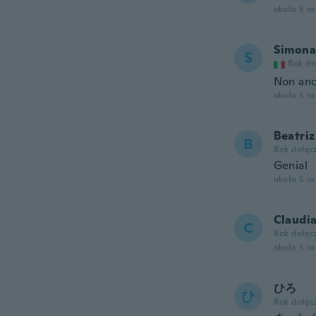
około 5 r
Simona
S
Rok do
Non anc
około 5 r
Beatriz
B
Rok dołąc
Genial
około 5 r
Claudi
C
Rok dołąc
około 5 r
ひろ
ひ
Rok dołąc