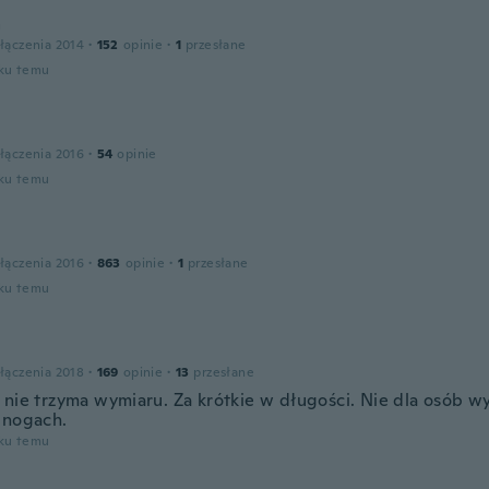
a
łączenia 2014
·
152
opinie
·
1
przesłane
oku temu
łączenia 2016
·
54
opinie
oku temu
łączenia 2016
·
863
opinie
·
1
przesłane
oku temu
łączenia 2018
·
169
opinie
·
13
przesłane
 nie trzyma wymiaru. Za krótkie w długości. Nie dla osób w
 nogach.
oku temu