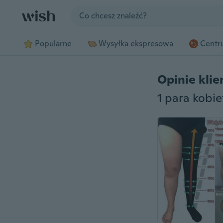
Jump to section
Popularne
Wysyłka ekspresowa
Centru
Opinie kli