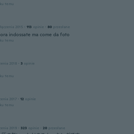
oku temu
łączenia 2015
·
113
opinie
·
80
przesłane
ora indossate ma come da foto
oku temu
zenia 2018
·
3
opinie
oku temu
a
zenia 2017
·
12
opinie
oku temu
zenia 2019
·
323
opinie
·
20
przesłane