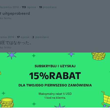
łączenia 2018
·
113
opinie
·
19
przesłane
t uitgeprobeerd
oku temu
zenia 2019
·
17
opinie
·
2
przesłane
着圧ではなかった。
oku temu
łączenia 2021
·
505
opinie
15%RABAT
t worn these yet.
oku temu
DLA TWOJEGO PIERWSZEGO ZAMÓWIENIA
ka
Maksymalny rabat 5 USD
łączenia 2017
·
66
opinie
·
23
przesłane
1 kod na klienta.
oku temu