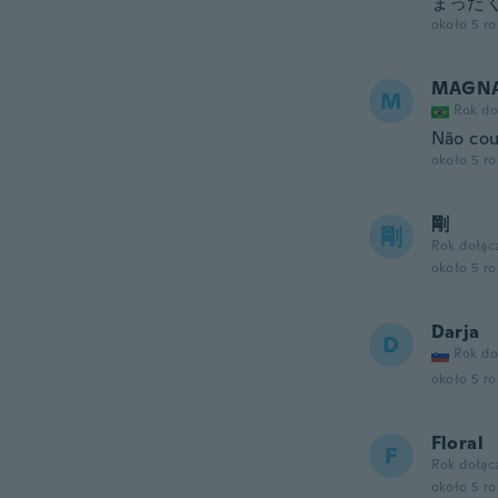
まった
około 5 r
MAGNA
M
Rok do
Não cou
około 5 r
剛
剛
Rok dołąc
około 5 r
Darja
D
Rok do
około 5 r
Floral
F
Rok dołąc
około 5 r