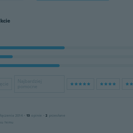
kcie
Najbardziej
ęcie
pomocne
łączenia 2014
·
13
opinie
·
2
przesłane
oku temu