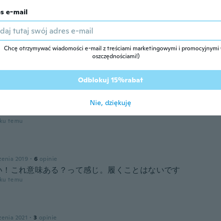
s e-mail
zenia 2020
·
7
opinie
す。 着圧されているのかわかりません。
Chcę otrzymywać wiadomości e-mail z treściami marketingowymi i promocyjnymi (
oku temu
oszczędnościami!)
Odblokuj 15%rabat
zenia 2017
·
258
opinie
·
54
przesłane
t it was going to be a lot thicker then it was the very thin 
Nie, dziękuję
o trying it yet but I was hoping it would be thicker
oku temu
zenia 2019
·
6
opinie
い！これ意味ある？って感じ。履くことはないです
oku temu
zenia 2021
·
3
opinie