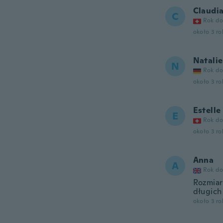
Claudi
C
Rok do
około 3 r
Natalie
N
Rok do
około 3 r
Estelle
E
Rok do
około 3 r
Anna
A
Rok do
Rozmiar
długich
około 3 r