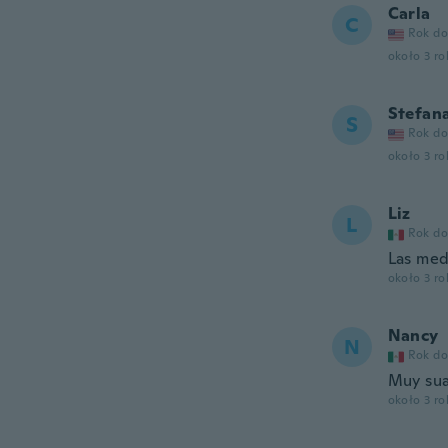
Carla
C
Rok do
około 3 r
Stefan
S
Rok do
około 3 r
Liz
L
Rok do
Las med
około 3 r
Nancy
N
Rok do
Muy sua
około 3 r