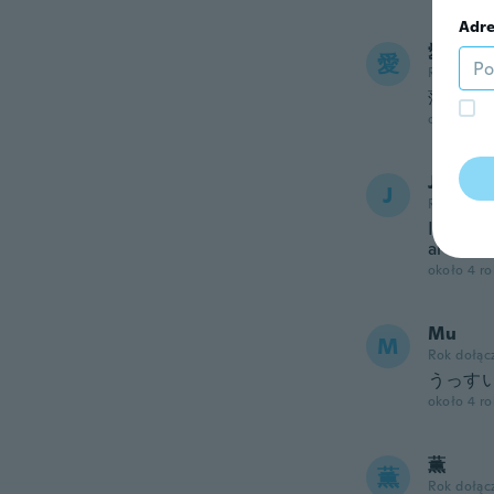
Adre
愛梨
愛
Rok dołąc
薄いで
około 4 r
Jenny
J
Rok dołąc
I though
around t
około 4 r
Mu
M
Rok dołąc
うっす
około 4 r
薫
薫
Rok dołąc