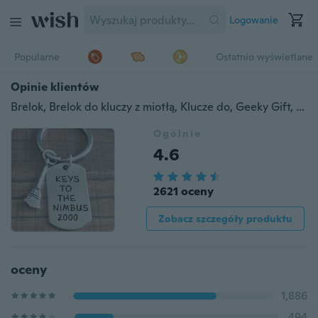
Logowanie
Popularne
Ostatnio wyświetlane
Opinie klientów
Brelok, Brelok do kluczy z miotłą, Klucze do, Geeky Gift, Cosplay
Ogólnie
4.6
2621 oceny
Zobacz szczegóły produktu
oceny
1,886
494