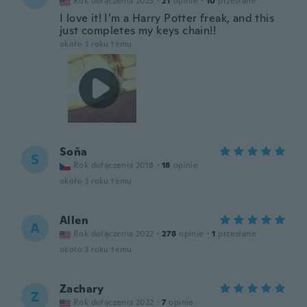
Rok dołączenia 2023
·
21
opinie
·
10
przesłane
I love it! I’m a Harry Potter freak, and this
just completes my keys chain!!
około 3 roku temu
Soňa
S
Rok dołączenia 2018
·
18
opinie
około 3 roku temu
Allen
A
Rok dołączenia 2022
·
278
opinie
·
1
przesłane
około 3 roku temu
Zachary
Z
Rok dołączenia 2022
·
7
opinie