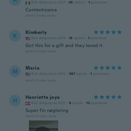
A
Rok dołączenia 2017
·
45
opinie
·
1
przesłane
Contentissima
około 3 roku temu
Kimberly
K
Rok dołączenia 2015
·
15
opinie
·
1
przesłane
Got this for a gift and they loved it.
około 3 roku temu
Maria
M
Rok dołączenia 2015
·
387
opinie
·
1
przesłane
około 3 roku temu
Henrietta joye
H
Rok dołączenia 2022
·
8
opinie
·
12
przesłane
Super fin nøglering
około 3 roku temu