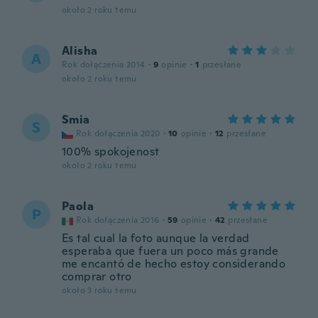
około 2 roku temu
Alisha
A
Rok dołączenia 2014
·
9
opinie
·
1
przesłane
około 2 roku temu
Smia
S
Rok dołączenia 2020
·
10
opinie
·
12
przesłane
100% spokojenost
około 2 roku temu
Paola
P
Rok dołączenia 2016
·
59
opinie
·
42
przesłane
Es tal cual la foto aunque la verdad
esperaba que fuera un poco más grande
me encantó de hecho estoy considerando
comprar otro
około 3 roku temu