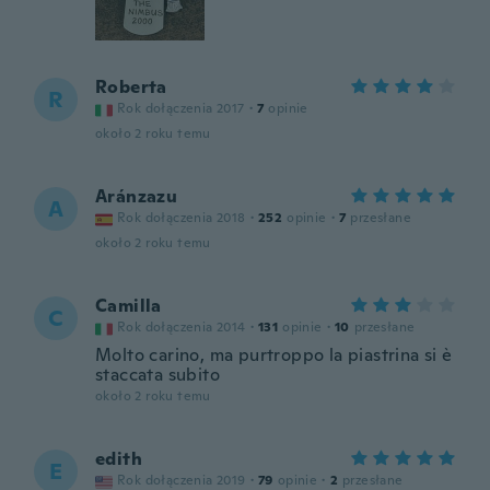
Roberta
R
Rok dołączenia 2017
·
7
opinie
około 2 roku temu
Aránzazu
A
Rok dołączenia 2018
·
252
opinie
·
7
przesłane
około 2 roku temu
Camilla
C
Rok dołączenia 2014
·
131
opinie
·
10
przesłane
Molto carino, ma purtroppo la piastrina si è
staccata subito
około 2 roku temu
edith
E
Rok dołączenia 2019
·
79
opinie
·
2
przesłane