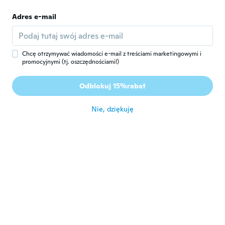
Adres e-mail
蒼葉
蒼
Rok dołączenia 2020
·
15
opinie
·
13
przesłane
około 3 roku temu
Chcę otrzymywać wiadomości e-mail z treściami marketingowymi i
promocyjnymi (tj. oszczędnościami!)
Vilde Henriksen
V
Rok dołączenia 2015
·
17
opinie
·
1
przesłane
Odblokuj 15%rabat
Very bad quality!
około 3 roku temu
Nie, dziękuję
Leah
L
Rok dołączenia 2016
·
28
opinie
około 3 roku temu
Stefy
S
Rok dołączenia 2015
·
33
opinie
·
30
przesłane
Bello, justo lo que pedi
około 3 roku temu