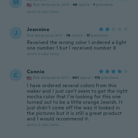
M
Rok dołączenia 2019
·
46
opinie
·
1
przesłane
około 3 roku temu
Jeannine
J
Rok dołączenia 2017
·
78
opinie
·
17
przesłane
Received the wrong color I ordered a light
one number 1 but I received number 8
około 3 roku temu
Connie
C
Rok dołączenia 2017
·
641
opinie
·
115
przesłane
I have ordered several colors from this
maker and I just can’t seem to get the right
mocha color that I’m looking for this one
turned out to be a little orange Jewish. It
just didn’t come off the way it looked in
the pictures but it is still a great product
and I would recommend it.
około 3 roku temu