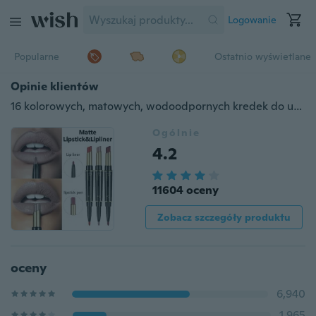
Logowanie
Popularne
Ostatnio wyświetlane
Opinie klientów
16 kolorowych, matowych, wodoodpornych kredek do ust i pomadek w sztyfcie
Ogólnie
4.2
11604 oceny
Zobacz szczegóły produktu
oceny
6,940
1,965