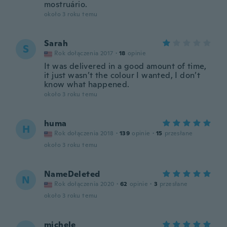
mostruário.
około 3 roku temu
Sarah
S
Rok dołączenia 2017
·
18
opinie
It was delivered in a good amount of time,
it just wasn’t the colour I wanted, I don’t
know what happened.
około 3 roku temu
huma
H
Rok dołączenia 2018
·
139
opinie
·
15
przesłane
około 3 roku temu
NameDeleted
N
Rok dołączenia 2020
·
62
opinie
·
3
przesłane
około 3 roku temu
michele