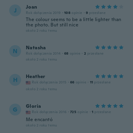
Joan
J
Rok dołączenia 2019
·
108
opinie
·
9
przesłane
The colour seems to be a little lighter than
the photo. But still nice
około 2 roku temu
Natasha
N
Rok dołączenia 2014
·
68
opinie
·
2
przesłane
około 2 roku temu
Heather
H
Rok dołączenia 2015
·
66
opinie
·
11
przesłane
około 2 roku temu
Gloria
G
Rok dołączenia 2016
·
725
opinie
·
1
przesłane
Me encantó
około 2 roku temu