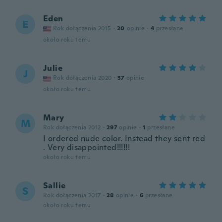
Eden
E
Rok dołączenia 2015
·
20
opinie
·
4
przesłane
około roku temu
Julie
J
Rok dołączenia 2020
·
37
opinie
około roku temu
Mary
M
Rok dołączenia 2012
·
297
opinie
·
1
przesłane
I ordered nude color. Instead they sent red
. Very disappointed!!!!!!
około roku temu
Sallie
S
Rok dołączenia 2017
·
28
opinie
·
6
przesłane
około roku temu