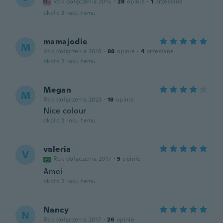
Rok dołączenia 2015
·
28
opinie
·
1
przesłane
około 2 roku temu
mamajodie
M
Rok dołączenia 2018
·
88
opinie
·
4
przesłane
około 2 roku temu
Megan
M
Rok dołączenia 2023
·
18
opinie
Nice colour
około 2 roku temu
valeria
V
Rok dołączenia 2017
·
5
opinie
Amei
około 2 roku temu
Nancy
N
Rok dołączenia 2017
·
26
opinie