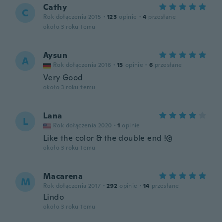
Cathy
C
Rok dołączenia 2015
·
123
opinie
·
4
przesłane
około 3 roku temu
Aysun
A
Rok dołączenia 2016
·
15
opinie
·
6
przesłane
Very Good
około 3 roku temu
Lana
L
Rok dołączenia 2020
·
1
opinie
Like the color & the double end !@
około 3 roku temu
Macarena
M
Rok dołączenia 2017
·
292
opinie
·
14
przesłane
Lindo
około 3 roku temu