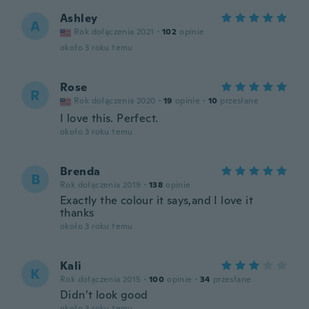
Ashley
A
Rok dołączenia 2021
·
102
opinie
około 3 roku temu
Rose
R
Rok dołączenia 2020
·
19
opinie
·
10
przesłane
I love this. Perfect.
około 3 roku temu
Brenda
B
Rok dołączenia 2019
·
138
opinie
Exactly the colour it says,and I love it
thanks
około 3 roku temu
Kali
K
Rok dołączenia 2015
·
100
opinie
·
34
przesłane
Didn’t look good
około 3 roku temu