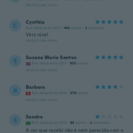
około 3 roku temu
Cynthia
C
Rok dołączenia 2017
·
145
opinie
·
1
przesłane
Very nice!
około 3 roku temu
Susana Maria Santos
S
Rok dołączenia 2017
·
103
opinie
około 3 roku temu
Barbara
B
Rok dołączenia 2018
·
270
opinie
około 3 roku temu
Sandra
S
Rok dołączenia 2019
·
83
opinie
·
2
przesłane
A cor que recebi não é nem parecida com o