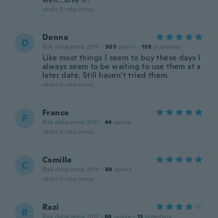
około 3 roku temu
Donna
D
Rok dołączenia 2019
·
303
opinie
·
138
przesłane
Like most things I seem to buy these days I
always seem to be waiting to use them at a
later date. Still haven’t tried them.
około 3 roku temu
France
F
Rok dołączenia 2021
·
44
opinie
około 3 roku temu
Camille
C
Rok dołączenia 2018
·
69
opinie
około 3 roku temu
Razi
R
Rok dołączenia 2017
·
88
opinie
·
13
przesłane