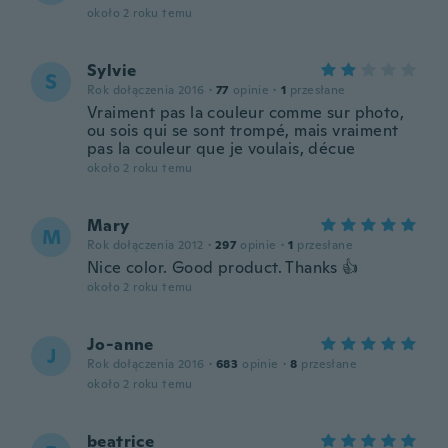
około 2 roku temu
Sylvie
S
Rok dołączenia 2016
·
77
opinie
·
1
przesłane
Vraiment pas la couleur comme sur photo,
ou sois qui se sont trompé, mais vraiment
pas la couleur que je voulais, décue
około 2 roku temu
Mary
M
Rok dołączenia 2012
·
297
opinie
·
1
przesłane
Nice color. Good product. Thanks 👍
około 2 roku temu
Jo-anne
J
Rok dołączenia 2016
·
683
opinie
·
8
przesłane
około 2 roku temu
beatrice