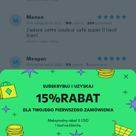
Manon
M
Rok dołączenia 2021
·
199
opinie
·
206
przesłane
J'adore cette couleur café super il tient
bien!
około 3 roku temu
Meagan
M
Rok dołączenia 2022
·
113
opinie
·
1
przesłane
około 3 roku temu
Crystal
C
15%RABAT
Rok dołączenia 2016
·
384
opinie
·
55
przesłane
love it
około 3 roku temu
DLA TWOJEGO PIERWSZEGO ZAMÓWIENIA
Maksymalny rabat 5 USD
Luu
1 kod na klienta.
L
Rok dołączenia 2020
·
43
opinie