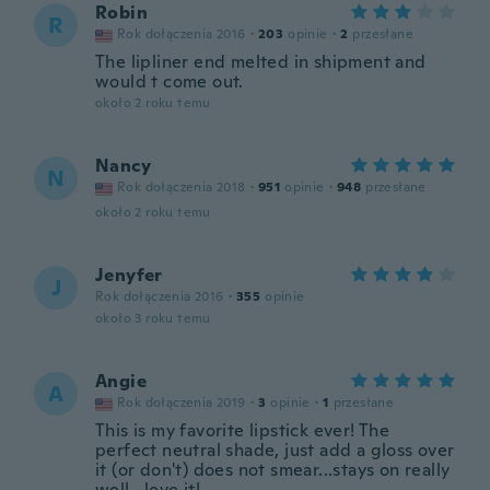
Robin
R
Rok dołączenia 2016
·
203
opinie
·
2
przesłane
The lipliner end melted in shipment and
would t come out.
około 2 roku temu
Nancy
N
Rok dołączenia 2018
·
951
opinie
·
948
przesłane
około 2 roku temu
Jenyfer
J
Rok dołączenia 2016
·
355
opinie
około 3 roku temu
Angie
A
Rok dołączenia 2019
·
3
opinie
·
1
przesłane
This is my favorite lipstick ever! The
perfect neutral shade, just add a gloss over
it (or don't) does not smear...stays on really
well...love it!