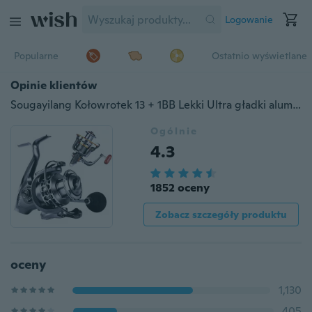
Logowanie
Popularne
Ostatnio wyświetlane
Opinie klientów
Sougayilang Kołowrotek 13 + 1BB Lekki Ultra gładki aluminiowy kołowrotek spinningowy
Ogólnie
4.3
1852 oceny
Zobacz szczegóły produktu
oceny
1,130
405