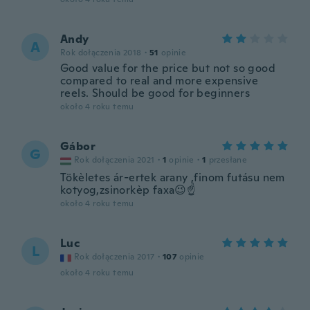
Andy
A
Rok dołączenia 2018
·
51
opinie
Good value for the price but not so good
compared to real and more expensive
reels. Should be good for beginners
około 4 roku temu
Gábor
G
Rok dołączenia 2021
·
1
opinie
·
1
przesłane
Tökèletes ár-ertek arany ,finom futásu nem
kotyog,zsinorkèp faxa😉☝️
około 4 roku temu
Luc
L
Rok dołączenia 2017
·
107
opinie
około 4 roku temu