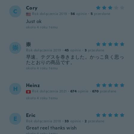
Cory
C
Rok dołączenia 2019
·
56
opinie
·
5
przesłane
Just ok
około 4 roku temu
崇
崇
Rok dołączenia 2019
·
45
opinie
·
3
przesłane
早速、テグスを巻きました。かっこ良く思っ
たとおりの商品です。
około 4 roku temu
Heinz
H
Rok dołączenia 2021
·
674
opinie
·
670
przesłane
około 4 roku temu
Eric
E
Rok dołączenia 2018
·
33
opinie
·
2
przesłane
Great reel thanks wish
około 4 roku temu