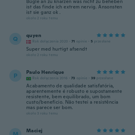
Bügle an zu knarzen was nicht zu beheben
ist das finde ich extrem nervig. Ansonsten
ist sie ganz ok .
około 2 roku temu
quyen
Q
Rok dołączenia 2020
·
71
opinie
·
5
przesłane
Super med hurtigt afsendt
około 2 roku temu
Paulo Henrique
P
Rok dołączenia 2016
·
73
opinie
·
39
przesłane
Acabamento de qualidade satisfatória,
aparentemente é robusto e supostamente
resistente, bem equilibrado, um bom
custo/beneficio. Não testei a resistência
mas parece ser bom.
około 3 roku temu
Maciej
M