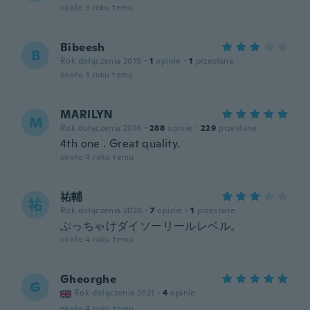
około 3 roku temu
Bibeesh
B
Rok dołączenia 2019
·
1
opinie
·
1
przesłane
około 3 roku temu
MARILYN
M
Rok dołączenia 2016
·
288
opinie
·
229
przesłane
4th one . Great quality.
około 4 roku temu
祐輔
祐
Rok dołączenia 2020
·
7
opinie
·
1
przesłane
ぶっちゃけダイソーリールレベル。
około 4 roku temu
Gheorghe
G
Rok dołączenia 2021
·
4
opinie
około 4 roku temu