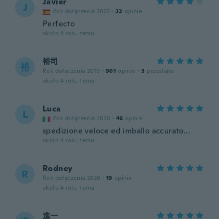
Javier
J
Rok dołączenia 2022
·
22
opinie
Perfecto
około 4 roku temu
裕司
裕
Rok dołączenia 2019
·
901
opinie
·
3
przesłane
około 4 roku temu
Luca
L
Rok dołączenia 2020
·
46
opinie
spedizione veloce ed imballo accurato...
około 4 roku temu
Rodney
R
Rok dołączenia 2020
·
19
opinie
około 4 roku temu
進一