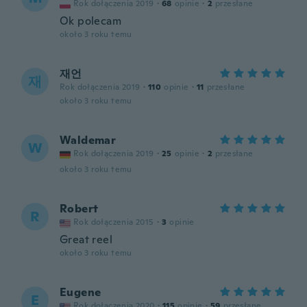
Rok dołączenia 2019
·
68
opinie
·
2
przesłane
Ok polecam
około 3 roku temu
재언
재
Rok dołączenia 2019
·
110
opinie
·
11
przesłane
około 3 roku temu
Waldemar
W
Rok dołączenia 2019
·
25
opinie
·
2
przesłane
około 3 roku temu
Robert
R
Rok dołączenia 2015
·
3
opinie
Great reel
około 3 roku temu
Eugene
E
Rok dołączenia 2020
·
115
opinie
·
59
przesłane