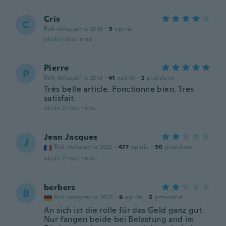
Cris
C
Rok dołączenia 2016
·
3
opinie
około roku temu
Pierre
P
Rok dołączenia 2013
·
41
opinie
·
2
przesłane
Très belle article. Fonctionne bien. Très
satisfait.
około 2 roku temu
Jean Jacques
J
Rok dołączenia 2021
·
477
opinie
·
30
przesłane
około 2 roku temu
berbers
B
Rok dołączenia 2015
·
9
opinie
·
5
przesłane
An sich ist die rolle für das Geld ganz gut.
Nur fangen beide bei Belastung and im