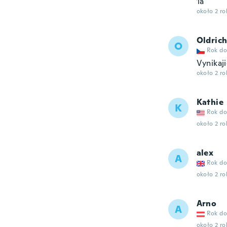
1a
około 2 r
Oldric
O
Rok do
Vynikaji
około 2 r
Kathie
K
Rok do
około 2 r
alex
A
Rok do
około 2 r
Arno
A
Rok do
około 2 r