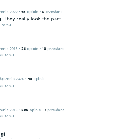
zenia 2022
·
63
opinie
·
3
przesłane
 They really look the part.
u temu
zenia 2018
·
26
opinie
·
10
przesłane
oku temu
łączenia 2020
·
43
opinie
oku temu
y
zenia 2018
·
209
opinie
·
1
przesłane
oku temu
igi