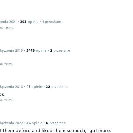
zenia 2021
·
293
opinie
·
1
przesłane
oku temu
łączenia 2015
·
2478
opinie
·
2
przesłane
oku temu
łączenia 2016
·
47
opinie
·
22
przesłane
os
oku temu
łączenia 2022
·
36
opinie
·
6
przesłane
t them before and liked them so much,I got more.