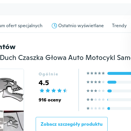
m ofert specjalnych
Ostatnio wyświetlane
Trendy
entów
Ogólnie
4.5
916 oceny
Zobacz szczegóły produktu