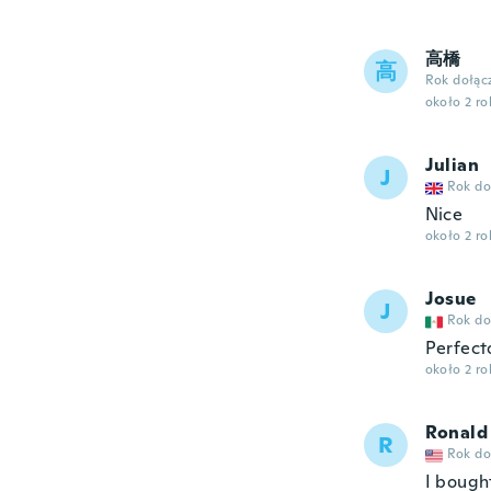
高橋
高
Rok dołąc
około 2 r
Julian
J
Rok do
Nice
około 2 r
Josue
J
Rok do
Perfect
około 2 r
Ronald
R
Rok do
I bough