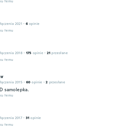
oku temu
łączenia 2021
·
6
opinie
oku temu
łączenia 2018
·
175
opinie
·
21
przesłane
oku temu
av
łączenia 2015
·
60
opinie
·
2
przesłane
D samolepka.
oku temu
łączenia 2017
·
31
opinie
oku temu