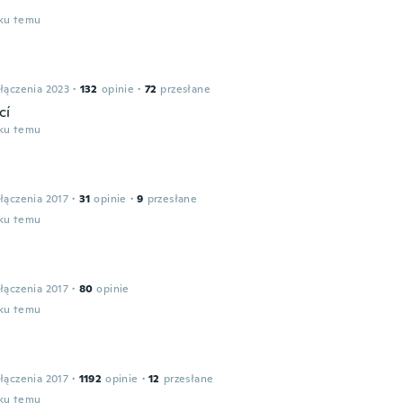
oku temu
h
łączenia 2023
·
132
opinie
·
72
przesłane
cí
oku temu
łączenia 2017
·
31
opinie
·
9
przesłane
oku temu
łączenia 2017
·
80
opinie
oku temu
łączenia 2017
·
1192
opinie
·
12
przesłane
oku temu