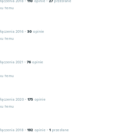
łączenia 2018
·
110
opinie
·
27
przesłane
oku temu
łączenia 2016
·
30
opinie
oku temu
łączenia 2021
·
76
opinie
oku temu
łączenia 2020
·
175
opinie
oku temu
łączenia 2018
·
192
opinie
·
1
przesłane