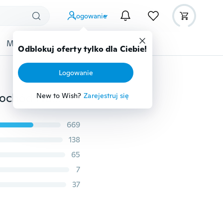
Logowanie
Moda
Przybory dziecięce
Więcej
Odblokuj oferty tylko dla Ciebie!
Logowanie
2 SZTUK 3D Duch Czaszka Głowa Auto Motocykl Samochód Naklejki Godło Naklejki
New to Wish?
Zarejestruj się
669
138
65
7
37