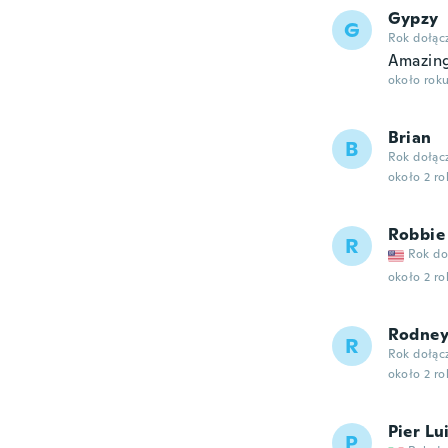
Gypzy
G
Rok dołąc
Amazing.
około rok
Brian
B
Rok dołąc
około 2 r
Robbie
R
Rok do
około 2 r
Rodne
R
Rok dołąc
około 2 r
Pier Lu
P