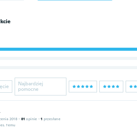
kcie
Najbardziej
ęcie
pomocne
y
zenia 2018
·
81
opinie
·
1
przesłane
ies. temu