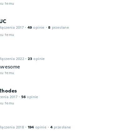
oku temu
IUC
łączenia 2017
·
49
opinie
·
8
przesłane
oku temu
łączenia 2022
·
23
opinie
 awesome
oku temu
Rhodes
zenia 2017
·
56
opinie
oku temu
łączenia 2018
·
194
opinie
·
4
przesłane