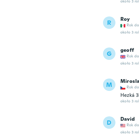
około 3 r
Roy
R
Rok do
około 3 r
geoff
G
Rok do
około 3 r
Mirosl
M
Rok do
Hezká 3
około 3 r
David
D
Rok do
około 3 r