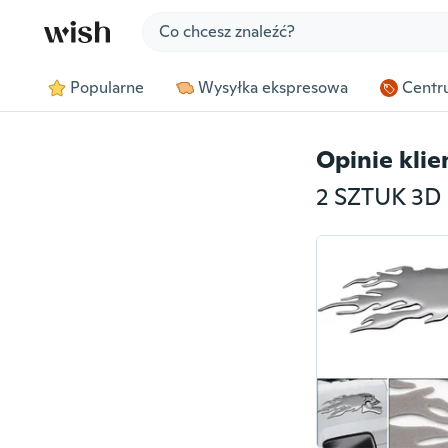
Jump to section
Popularne
Wysyłka ekspresowa
Centru
Opinie kli