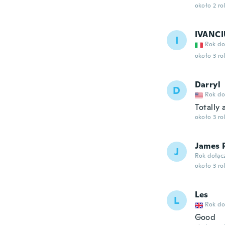
około 2 r
IVANC
I
Rok do
około 3 r
Darryl
D
Rok do
Totally
około 3 r
James 
J
Rok dołąc
około 3 r
Les
L
Rok do
Good