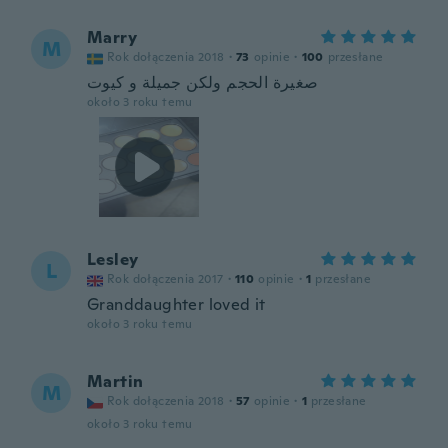
Marry
M
Rok dołączenia 2018
·
73
opinie
·
100
przesłane
صغيرة الحجم ولكن جميلة و كيوت
około 3 roku temu
Lesley
L
Rok dołączenia 2017
·
110
opinie
·
1
przesłane
Granddaughter loved it
około 3 roku temu
Martin
M
Rok dołączenia 2018
·
57
opinie
·
1
przesłane
około 3 roku temu