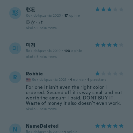
彰宏
彰
Rok dołączenia 2020
·
17
opinie
良かった
około 5 roku temu
미경
미
Rok dołączenia 2019
·
193
opinie
około 5 roku temu
Robbie
R
Rok dołączenia 2021
·
4
opinie
·
1
przesłane
For one it isn’t even the right color I
ordered. Second off it is way small and not
worth the amount I paid. DONT BUY IT!
Waste of money it also doesn’t even work.
około 5 roku temu
NameDeleted
N
Rok dołączenia 2019
·
1
opinie