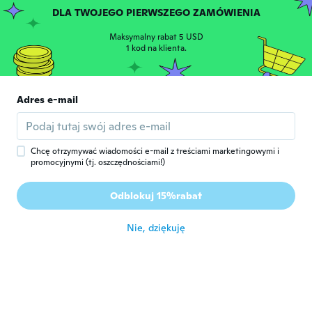
DLA TWOJEGO PIERWSZEGO ZAMÓWIENIA
Tarcy
T
Rok dołączenia 2014
·
9
opinie
·
6
przesłane
Maksymalny rabat 5 USD
Pequeno mais bom
1 kod na klienta.
około 5 roku temu
Giselda
Adres e-mail
G
Rok dołączenia 2020
·
3
opinie
około 5 roku temu
Chcę otrzymywać wiadomości e-mail z treściami marketingowymi i
promocyjnymi (tj. oszczędnościami!)
Suzana
S
Rok dołączenia 2019
·
4
opinie
Odblokuj 15%rabat
Ótimo
około 5 roku temu
Nie, dziękuję
Lee
L
Rok dołączenia 2015
·
80
opinie
około 5 roku temu