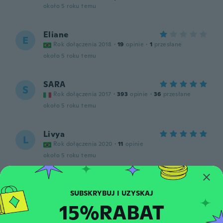
około 5 roku temu
Eliane
E
Rok dołączenia 2018
·
19
opinie
·
1
przesłane
około 5 roku temu
SARA
S
Rok dołączenia 2017
·
393
opinie
·
36
przesłane
około 5 roku temu
Livya
L
Rok dołączenia 2020
·
11
opinie
około 5 roku temu
top
T
Rok dołączenia 2018
·
1
opinie
15%RABAT
około 5 roku temu