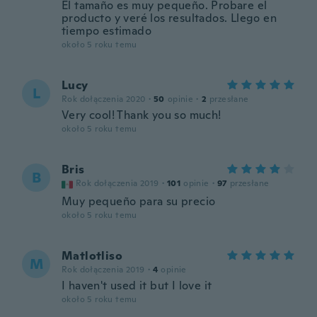
El tamaño es muy pequeño. Probare el
producto y veré los resultados. Llego en
tiempo estimado
około 5 roku temu
Lucy
L
Rok dołączenia 2020
·
50
opinie
·
2
przesłane
Very cool! Thank you so much!
około 5 roku temu
Bris
B
Rok dołączenia 2019
·
101
opinie
·
97
przesłane
Muy pequeño para su precio
około 5 roku temu
Matlotliso
M
Rok dołączenia 2019
·
4
opinie
I haven't used it but I love it
około 5 roku temu