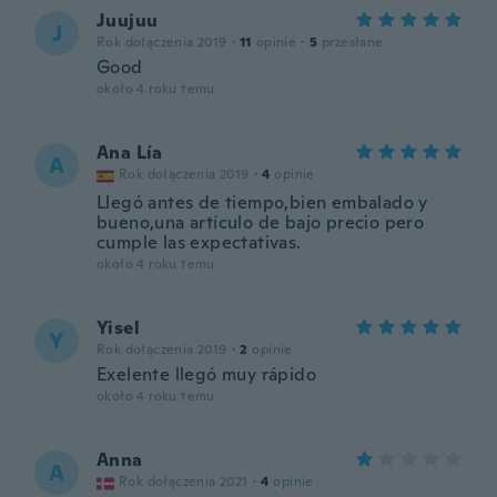
Juujuu
J
Rok dołączenia 2019
·
11
opinie
·
5
przesłane
Good
około 4 roku temu
Ana Lía
A
Rok dołączenia 2019
·
4
opinie
Llegó antes de tiempo,bien embalado y
bueno,una artículo de bajo precio pero
cumple las expectativas.
około 4 roku temu
Yisel
Y
Rok dołączenia 2019
·
2
opinie
Exelente llegó muy rápido
około 4 roku temu
Anna
A
Rok dołączenia 2021
·
4
opinie