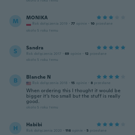
około 5 roku temu
MONIKA
M
Rok dołączenia 2019
·
77
opinie
·
10
przesłane
około 5 roku temu
Sandra
S
Rok dołączenia 2017
·
69
opinie
·
12
przesłane
około 5 roku temu
Blanche N
B
Rok dołączenia 2018
·
15
opinie
·
8
przesłane
When ordering this I thought it would be
bigger it’s too small but the stuff is really
good.
około 5 roku temu
Habibi
H
Rok dołączenia 2020
·
116
opinie
·
5
przesłane