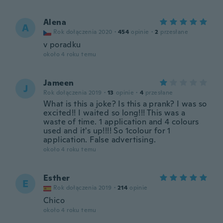
Alena
A
Rok dołączenia 2020
·
454
opinie
·
2
przesłane
v poradku
około 4 roku temu
Jameen
J
Rok dołączenia 2019
·
13
opinie
·
4
przesłane
What is this a joke? Is this a prank? I was so
excited!! I waited so long!!! This was a
waste of time. 1 application and 4 colours
used and it's up!!!! So 1colour for 1
application. False advertising.
około 4 roku temu
Esther
E
Rok dołączenia 2019
·
214
opinie
Chico
około 4 roku temu