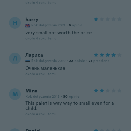
około 4 roku temu
harry
H
Rok dołączenia 2021
·
6
opinie
very small not worth the price
około 4 roku temu
Лариса
Л
Rok dołączenia 2019
·
22
opinie
·
21
przesłane
Очень маленькие
około 4 roku temu
Mina
M
Rok dołączenia 2018
·
30
opinie
This palet is way way to small even for a
chìld.
około 4 roku temu
Daniel