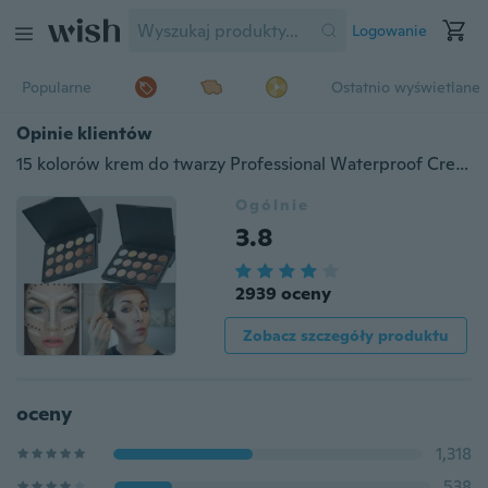
Logowanie
Popularne
Ostatnio wyświetlane
Opinie klientów
15 kolorów krem do twarzy Professional Waterproof Cream Makeup Contour Concealer Palette
Ogólnie
3.8
2939 oceny
Zobacz szczegóły produktu
oceny
1,318
538