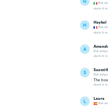
G
Rok do
około 6 r
Haykel
H
Rok do
około 6 r
Amand
A
Rok dołąc
około 6 r
Susmit
S
Rok dołąc
The box
około 6 r
Laura
L
Rok do