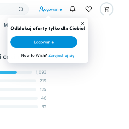
Logowanie
Moda
Przybory dziecięce
Więcej
Odblokuj oferty tylko dla Ciebie!
Logowanie
1 przypadek brokat do paznokci pył opalizujący płatki cekiny złoty srebrny super lśniący błyskotka zdobienie paznokci Manicure dekoracja
New to Wish?
Zarejestruj się
1,093
219
125
46
32