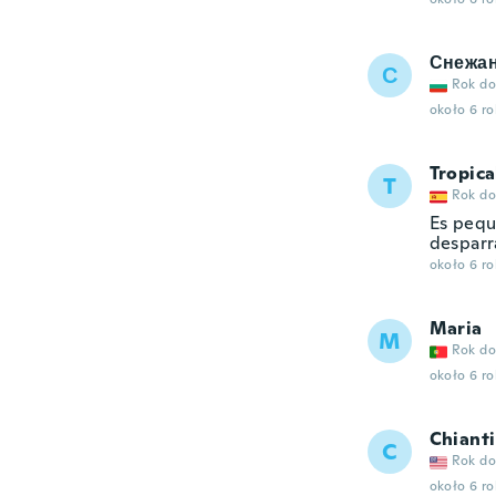
Снежа
С
Rok do
około 6 r
Tropica
T
Rok do
Es peque
desparr
około 6 r
Maria
M
Rok do
około 6 r
Chianti
C
Rok do
około 6 r