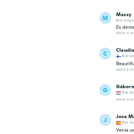
Massy
M
Rok dołąc
Es dema
około 6 r
Claudi
C
Rok do
Beautif
około 6 r
Gábor
G
Rok do
około 6 r
Jose M
J
Rok do
Venía u