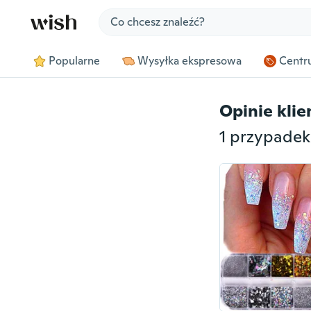
Jump to section
Popularne
Wysyłka ekspresowa
Centru
Opinie kli