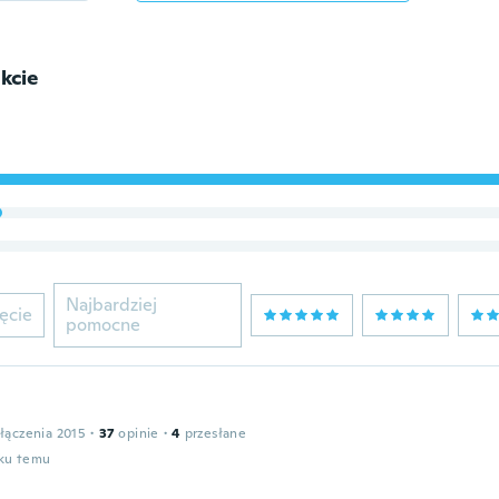
kcie
Najbardziej
ęcie
pomocne
łączenia 2015
·
37
opinie
·
4
przesłane
oku temu