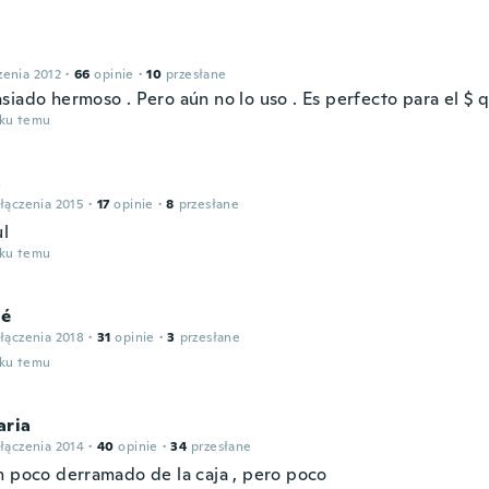
zenia 2012
·
66
opinie
·
10
przesłane
siado hermoso . Pero aún no lo uso . Es perfecto para el $ 
oku temu
a
łączenia 2015
·
17
opinie
·
8
przesłane
ul
oku temu
né
łączenia 2018
·
31
opinie
·
3
przesłane
oku temu
aria
łączenia 2014
·
40
opinie
·
34
przesłane
n poco derramado de la caja , pero poco