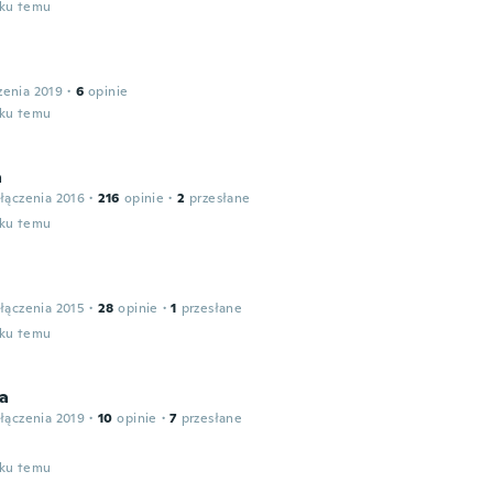
oku temu
zenia 2019
·
6
opinie
oku temu
a
łączenia 2016
·
216
opinie
·
2
przesłane
oku temu
łączenia 2015
·
28
opinie
·
1
przesłane
oku temu
sa
łączenia 2019
·
10
opinie
·
7
przesłane
oku temu