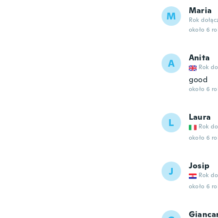
Maria
M
Rok dołąc
około 6 r
Anita
A
Rok do
good
około 6 r
Laura
L
Rok do
około 6 r
Josip
J
Rok do
około 6 r
Gianca