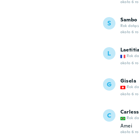
około 6 r
Sambo
S
Rok dołąc
około 6 r
Laetiti
L
Rok do
około 6 r
Gisela
G
Rok do
około 6 r
Carles
C
Rok do
Amei
około 6 r