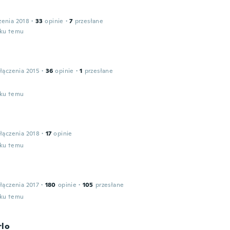
zenia 2018
·
33
opinie
·
7
przesłane
oku temu
łączenia 2015
·
36
opinie
·
1
przesłane
oku temu
łączenia 2018
·
17
opinie
oku temu
łączenia 2017
·
180
opinie
·
105
przesłane
oku temu
rlo