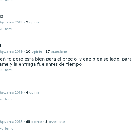
на
łączenia 2018
·
2
opinie
oku temu
l
łączenia 2019
·
20
opinie
·
27
przesłane
ñito pero esta bien para el precio, viene bien sellado, par
ame y la entraga fue antes de tiempo
oku temu
łączenia 2019
·
4
opinie
oku temu
łączenia 2018
·
63
opinie
·
8
przesłane
oku temu