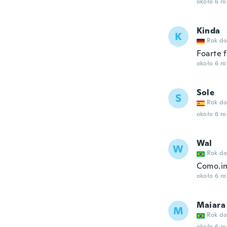
około 6 r
Kinda
K
Rok do
Foarte 
około 6 r
Sole
S
Rok do
około 6 r
Wal
W
Rok do
Como.im
około 6 r
Maiara
M
Rok do
około 6 r