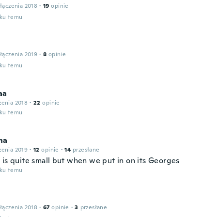
łączenia 2018
·
19
opinie
oku temu
łączenia 2019
·
8
opinie
oku temu
aa
zenia 2018
·
22
opinie
oku temu
ha
zenia 2019
·
12
opinie
·
14
przesłane
 is quite small but when we put in on its Georges
oku temu
łączenia 2018
·
67
opinie
·
3
przesłane