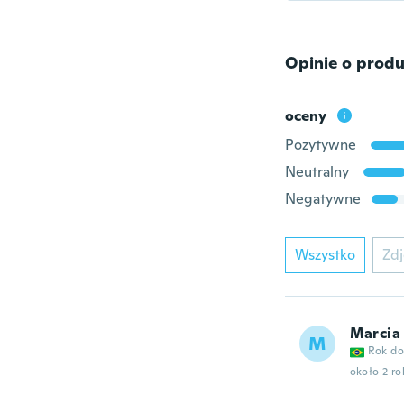
Opinie o produ
oceny
Pozytywne
Neutralny
Negatywne
Wszystko
Zdj
Marcia
M
Rok do
około 2 r