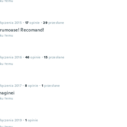
oku temu
łączenia 2015
·
17
opinie
·
29
przesłane
frumoase! Recomand!
oku temu
łączenia 2016
·
46
opinie
·
15
przesłane
oku temu
łączenia 2017
·
8
opinie
·
1
przesłane
aginei
oku temu
łączenia 2019
·
1
opinie
oku temu