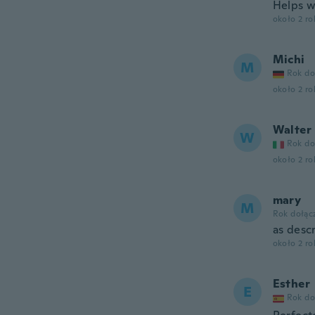
Helps w
około 2 r
Michi
M
Rok do
około 2 r
Walter
W
Rok do
około 2 r
mary
M
Rok dołąc
as desc
około 2 r
Esther
E
Rok do