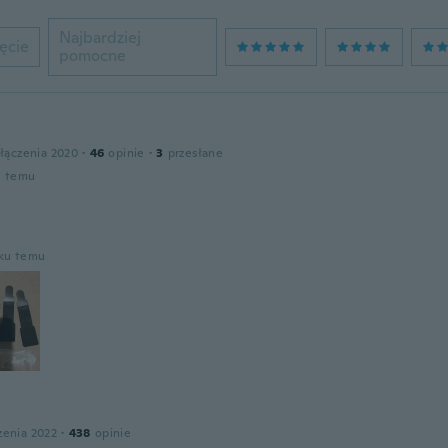
Najbardziej
ęcie
pomocne
łączenia 2020
·
46
opinie
·
3
przesłane
u temu
oku temu
zenia 2022
·
438
opinie