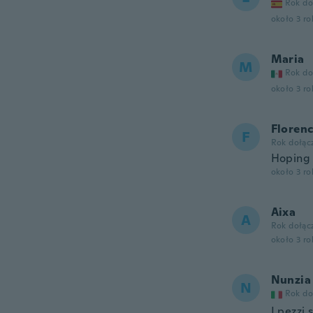
Rok do
około 3 r
Maria
M
Rok do
około 3 r
Floren
F
Rok dołąc
Hoping i
około 3 r
Aixa
A
Rok dołąc
około 3 r
Nunzia
N
Rok do
I pezzi 