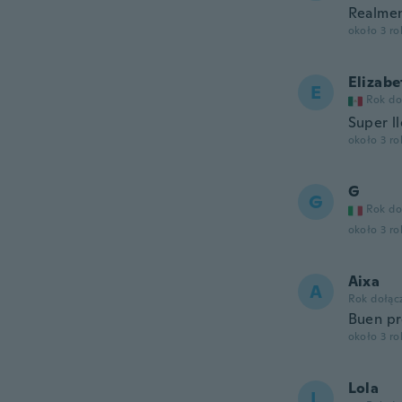
Realmen
około 3 r
Elizabe
E
Rok do
Super l
około 3 r
G
G
Rok do
około 3 r
Aixa
A
Rok dołąc
Buen p
około 3 r
Lola
L