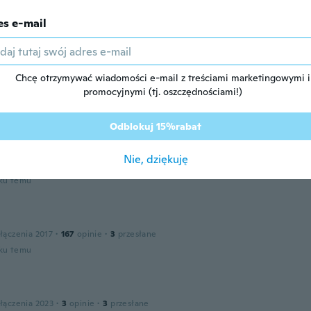
oku temu
es e-mail
łączenia 2016
·
304
opinie
·
18
przesłane
Chcę otrzymywać wiadomości e-mail z treściami marketingowymi i
cht gut, rutscht schnell wieder vom zeh
promocyjnymi (tj. oszczędnościami!)
oku temu
Odblokuj 15%rabat
ka
łączenia 2018
·
376
opinie
Nie, dziękuję
e auf dem. Bild
oku temu
łączenia 2017
·
167
opinie
·
3
przesłane
oku temu
łączenia 2023
·
3
opinie
·
3
przesłane