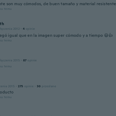
te son muy cómodos, de buen tamaño y material resistente
oku temu
th
łączenia 2012
·
4
opinie
legó igual que en la imagen super cómodo y a tiempo 😃👍
oku temu
łączenia 2015
·
87
opinie
oku temu
zenia 2015
·
275
opinie
·
30
przesłane
roducto
oku temu