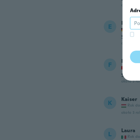
około 3 r
Adr
Evelin
E
Rok do
Sitzt ni
około 3 r
Franzis
F
Rok do
Sind wi
około 3 r
Kaiser
K
Rok do
około 3 r
Laura
L
Rok do