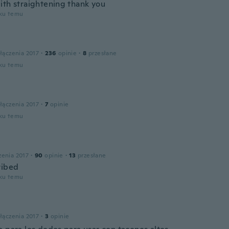
ith straightening thank you
oku temu
łączenia 2017
·
236
opinie
·
8
przesłane
oku temu
łączenia 2017
·
7
opinie
oku temu
zenia 2017
·
90
opinie
·
13
przesłane
ribed
oku temu
łączenia 2017
·
3
opinie