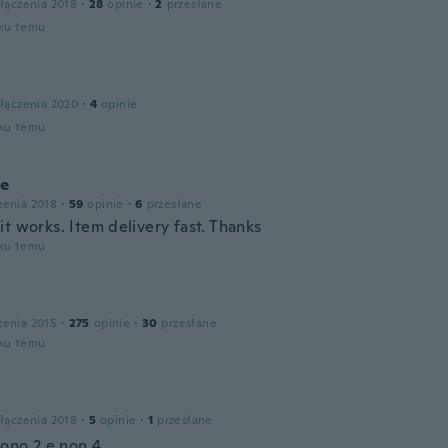
łączenia 2018
·
28
opinie
·
2
przesłane
oku temu
łączenia 2020
·
4
opinie
oku temu
ce
zenia 2018
·
59
opinie
·
6
przesłane
t works. Item delivery fast. Thanks
oku temu
zenia 2015
·
275
opinie
·
30
przesłane
oku temu
łączenia 2018
·
5
opinie
·
1
przesłane
sono 2 e non 4