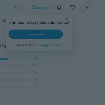
Logowanie
Moda
Przybory dziecięce
Więcej
Odblokuj oferty tylko dla Ciebie!
Logowanie
4 szt. Tkanina Toe Palec Prostownica Młotek Toe Palucha koślawego Korektor Bandaż Toe Separator Owijki Okłady Pielęgnacja stóp
New to Wish?
Zarejestruj się
1,165
364
264
85
95