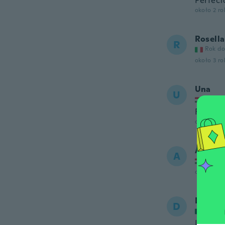
Perfect
około 2 r
Rosella
R
Rok do
około 3 r
Una
U
Rok do
Fix a mé
około 3 r
Attila
A
Rok do
około 3 r
Dulce
D
Rok do
Llegó a