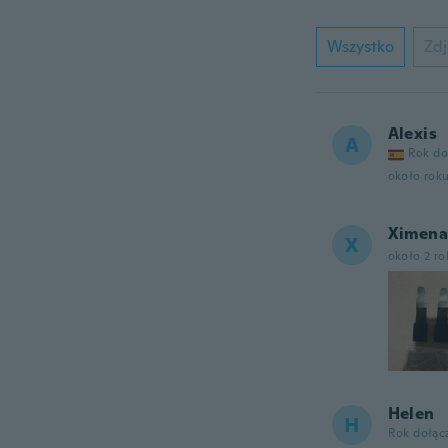
Wszystko
Zdj
Alexis
A
Rok do
około rok
Ximena
X
około 2 r
Helen
H
Rok dołąc