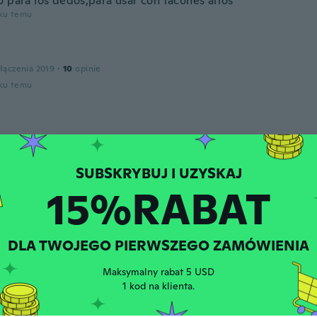
o para los dedos,para usar con tacones altos
oku temu
łączenia 2019
·
10
opinie
oku temu
łączenia 2017
·
123
opinie
rete, ezért csak pár ujjra jó
oku temu
15%RABAT
łączenia 2018
·
52
opinie
·
29
przesłane
oku temu
DLA TWOJEGO PIERWSZEGO ZAMÓWIENIA
Maksymalny rabat 5 USD
1 kod na klienta.
łączenia 2017
·
166
opinie
·
187
przesłane
 tiempo