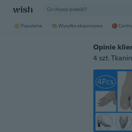
Jump to section
Popularne
Wysyłka ekspresowa
Centru
Opinie kli