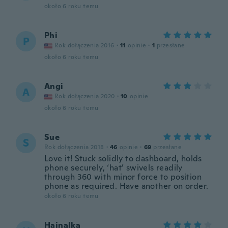
około 6 roku temu
Phi
P
Rok dołączenia 2016
·
11
opinie
·
1
przesłane
około 6 roku temu
Angi
A
Rok dołączenia 2020
·
10
opinie
około 6 roku temu
Sue
S
Rok dołączenia 2018
·
46
opinie
·
69
przesłane
Love it! Stuck solidly to dashboard, holds
phone securely, ‘hat’ swivels readily
through 360 with minor force to position
phone as required. Have another on order.
około 6 roku temu
Hajnalka