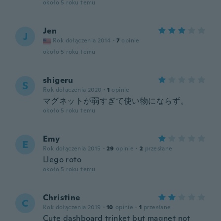
około 5 roku temu
Jen
J
Rok dołączenia 2014
·
7
opinie
około 5 roku temu
shigeru
S
Rok dołączenia 2020
·
1
opinie
マグネットが弱すぎて使い物にならず。
około 5 roku temu
Emy
E
Rok dołączenia 2015
·
29
opinie
·
2
przesłane
Llego roto
około 5 roku temu
Christine
C
Rok dołączenia 2019
·
10
opinie
·
1
przesłane
Cute dashboard trinket but magnet not