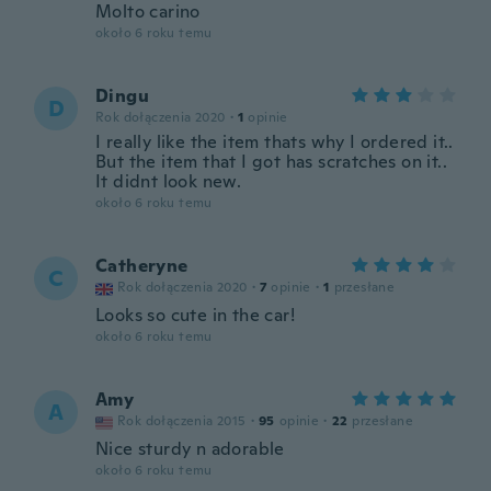
Molto carino
około 6 roku temu
Dingu
D
Rok dołączenia 2020
·
1
opinie
I really like the item thats why I ordered it..
But the item that I got has scratches on it..
It didnt look new.
około 6 roku temu
Catheryne
C
Rok dołączenia 2020
·
7
opinie
·
1
przesłane
Looks so cute in the car!
około 6 roku temu
Amy
A
Rok dołączenia 2015
·
95
opinie
·
22
przesłane
Nice sturdy n adorable
około 6 roku temu