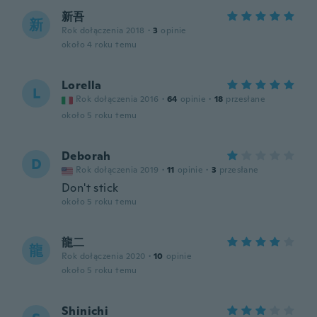
新吾
新
Rok dołączenia 2018
·
3
opinie
około 4 roku temu
Lorella
L
Rok dołączenia 2016
·
64
opinie
·
18
przesłane
około 5 roku temu
Deborah
D
Rok dołączenia 2019
·
11
opinie
·
3
przesłane
Don't stick
około 5 roku temu
龍二
龍
Rok dołączenia 2020
·
10
opinie
około 5 roku temu
Shinichi