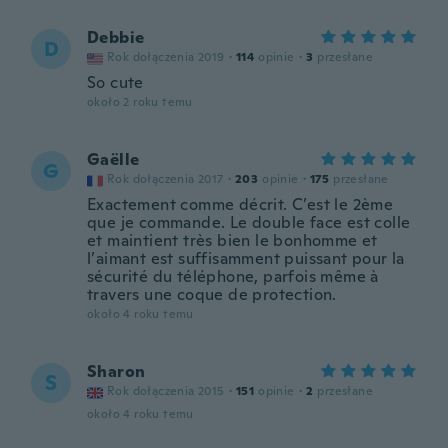
Debbie
D
Rok dołączenia 2019
·
114
opinie
·
3
przesłane
So cute
około 2 roku temu
Gaëlle
G
Rok dołączenia 2017
·
203
opinie
·
175
przesłane
Exactement comme décrit. C’est le 2ème
que je commande. Le double face est colle
et maintient très bien le bonhomme et
l’aimant est suffisamment puissant pour la
sécurité du téléphone, parfois même à
travers une coque de protection.
około 4 roku temu
Sharon
S
Rok dołączenia 2015
·
151
opinie
·
2
przesłane
około 4 roku temu