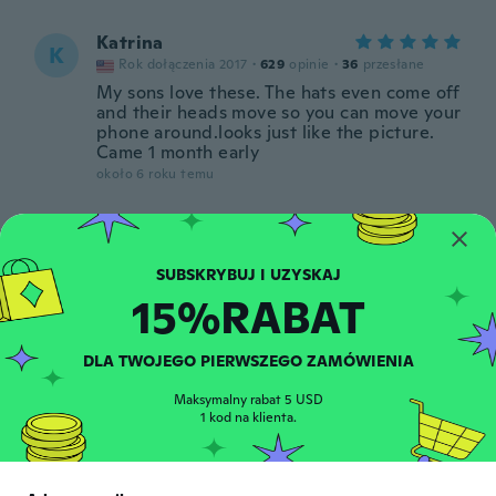
Katrina
K
Rok dołączenia 2017
·
629
opinie
·
36
przesłane
My sons love these. The hats even come off
and their heads move so you can move your
phone around.looks just like the picture.
Came 1 month early
około 6 roku temu
Adam
A
Rok dołączenia 2015
·
5
opinie
·
1
przesłane
około 6 roku temu
15%RABAT
준호
준
DLA TWOJEGO PIERWSZEGO ZAMÓWIENIA
Rok dołączenia 2019
·
180
opinie
·
164
przesłane
자석 짱! 차 안 분위기가 살아나네요
Maksymalny rabat 5 USD
około 6 roku temu
1 kod na klienta.
Irene
I