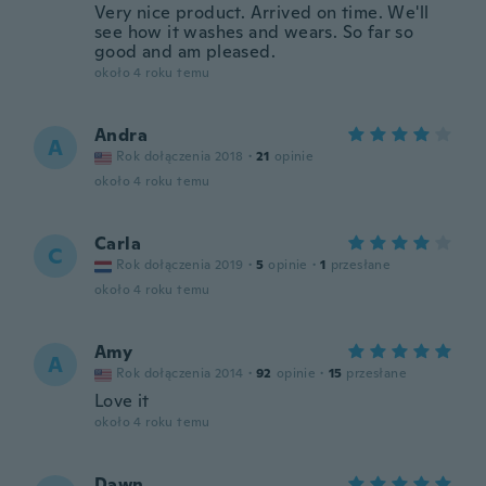
Very nice product. Arrived on time. We'll
see how it washes and wears. So far so
good and am pleased.
około 4 roku temu
Andra
A
Rok dołączenia 2018
·
21
opinie
około 4 roku temu
Carla
C
Rok dołączenia 2019
·
5
opinie
·
1
przesłane
około 4 roku temu
Amy
A
Rok dołączenia 2014
·
92
opinie
·
15
przesłane
Love it
około 4 roku temu
Dawn