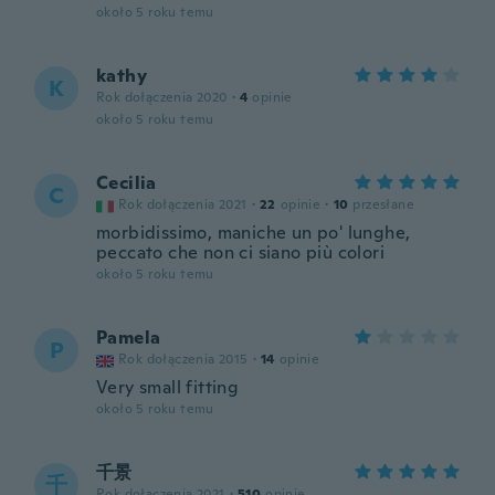
około 5 roku temu
kathy
K
Rok dołączenia 2020
·
4
opinie
około 5 roku temu
Cecilia
C
Rok dołączenia 2021
·
22
opinie
·
10
przesłane
morbidissimo, maniche un po' lunghe,
peccato che non ci siano più colori
około 5 roku temu
Pamela
P
Rok dołączenia 2015
·
14
opinie
Very small fitting
około 5 roku temu
千景
千
Rok dołączenia 2021
·
510
opinie