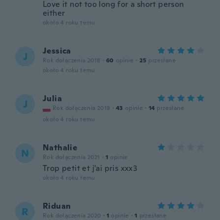
Love it not too long for a short person
either
około 4 roku temu
Jessica
J
Rok dołączenia 2018
·
60
opinie
·
25
przesłane
około 4 roku temu
Julia
J
Rok dołączenia 2019
·
43
opinie
·
14
przesłane
około 4 roku temu
Nathalie
N
Rok dołączenia 2021
·
1
opinie
Trop petit et j'ai pris xxx3
około 4 roku temu
Riduan
R
Rok dołączenia 2020
·
1
opinie
·
1
przesłane