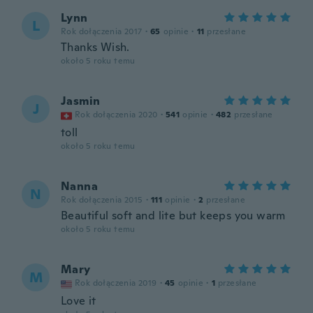
Lynn
L
Rok dołączenia 2017
·
65
opinie
·
11
przesłane
Thanks Wish.
około 5 roku temu
Jasmin
J
Rok dołączenia 2020
·
541
opinie
·
482
przesłane
toll
około 5 roku temu
Nanna
N
Rok dołączenia 2015
·
111
opinie
·
2
przesłane
Beautiful soft and lite but keeps you warm
około 5 roku temu
Mary
M
Rok dołączenia 2019
·
45
opinie
·
1
przesłane
Love it