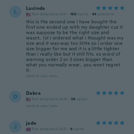
Lucinda
L
Rok dołączenia 2021
·
160
opinie
·
64
przesłane
this is the second one i have bought the
first one ended up with my daughter cuz it
was suppose to be the right size and
wasnt.. lol i ordered what i thought was my
size and it was way too little so i order one
size bigger for me and it is a little tighter
than i really like but it still fits. so word of
warning order 2 or 3 sizes bigger than
what you normally wear.. you wont regret
it.
około 4 roku temu
Debra
D
Rok dołączenia 2020
·
38
opinie
około 4 roku temu
jade
J
Rok dołączenia 2017
·
9
opinie