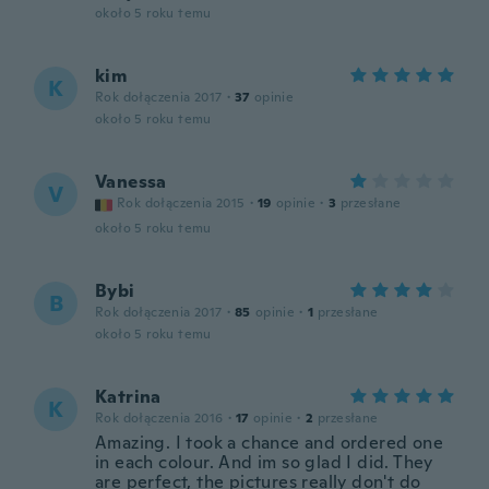
około 5 roku temu
kim
K
Rok dołączenia 2017
·
37
opinie
około 5 roku temu
Vanessa
V
Rok dołączenia 2015
·
19
opinie
·
3
przesłane
około 5 roku temu
Bybi
B
Rok dołączenia 2017
·
85
opinie
·
1
przesłane
około 5 roku temu
Katrina
K
Rok dołączenia 2016
·
17
opinie
·
2
przesłane
Amazing. I took a chance and ordered one
in each colour. And im so glad I did. They
are perfect, the pictures really don't do