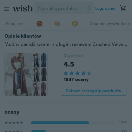
Logowanie
Popularne
Ostatnio wyświetlane
Opinie klientów
Modny damski sweter z długim rękawem Crushed Velvet Cardigans Jacket Luźny płaszcz Znosić
Ogólnie
4.5
1837 oceny
Zobacz szczegóły produktu
oceny
1,291
313