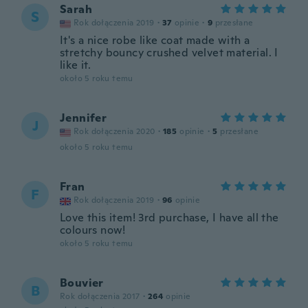
Sarah
S
Rok dołączenia 2019
·
37
opinie
·
9
przesłane
It's a nice robe like coat made with a
stretchy bouncy crushed velvet material. I
like it.
około 5 roku temu
Jennifer
J
Rok dołączenia 2020
·
185
opinie
·
5
przesłane
około 5 roku temu
Fran
F
Rok dołączenia 2019
·
96
opinie
Love this item! 3rd purchase, I have all the
colours now!
około 5 roku temu
Bouvier
B
Rok dołączenia 2017
·
264
opinie