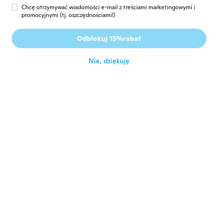
około 5 roku temu
Chcę otrzymywać wiadomości e-mail z treściami marketingowymi i
promocyjnymi (tj. oszczędnościami!)
Petra
P
Odblokuj 15%rabat
Rok dołączenia 2017
·
288
opinie
·
33
przesłane
około 5 roku temu
Nie, dziękuję
Fran
F
Rok dołączenia 2019
·
96
opinie
Lovely colour, beautiful soft fabric
około 5 roku temu
Bev
B
Rok dołączenia 2019
·
12
opinie
około 5 roku temu
Sheri
S
Rok dołączenia 2021
·
10
opinie
·
2
przesłane
Very 👌 nice
około 5 roku temu