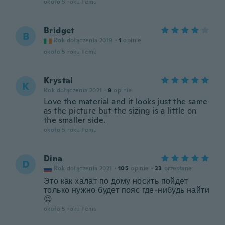
około 5 roku temu
Bridget
B
Rok dołączenia 2019
·
1
opinie
około 5 roku temu
Krystal
K
Rok dołączenia 2021
·
9
opinie
Love the material and it looks just the same
as the picture but the sizing is a little on
the smaller side.
około 5 roku temu
Dina
D
Rok dołączenia 2021
·
105
opinie
·
23
przesłane
Это как халат по дому носить пойдет
только нужно будет пояс где-нибудь найти
😉
około 5 roku temu