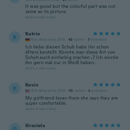
It was good but the colorful part was not
same as its picture.
około 3 roku temu
Katrin
K
Rok dołączenia 2018
·
92
opinie
·
7
przesłane
Ich liebe diesen Schuh habe ihn schon
öfters bestellt. Könnte man diese Art von
Schuh auch einfarbig machen ,? Ich würde
ihn gern mal nur in Weiß haben .
około 3 roku temu
Kevin
K
Rok dołączenia 2020
·
32
opinie
·
2
przesłane
My girlfriend loves them she says they are
super comfortable.
około 3 roku temu
Graciela
G