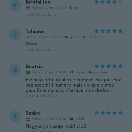
Kristal lyn
K
Rok dołączenia 2022
·
8
opinie
około 3 roku temu
Tahseen
T
Rok dołączenia 2017
·
64
opinie
·
5
przesłane
Good
około 3 roku temu
Beatriz
B
Rok dołączenia 2018
·
21
opinie
·
4
przesłane
É o segundo igual que comprei so que esta
vez escolhi 1 numero mais do que o meu
para ficar mais confortável nos dedos .
około 4 roku temu
Szabo
S
Rok dołączenia 2018
·
18
opinie
Nagyon jó s szép nyári cipő