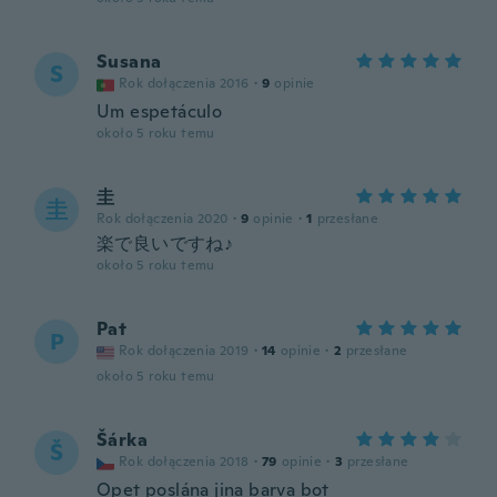
Susana
S
Rok dołączenia 2016
·
9
opinie
Um espetáculo
około 5 roku temu
圭
圭
Rok dołączenia 2020
·
9
opinie
·
1
przesłane
楽で良いですね♪
około 5 roku temu
Pat
P
Rok dołączenia 2019
·
14
opinie
·
2
przesłane
około 5 roku temu
Šárka
Š
Rok dołączenia 2018
·
79
opinie
·
3
przesłane
Opet poslána jina barva bot