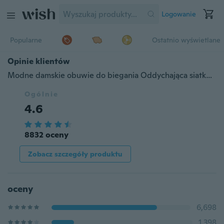
Logowanie
Popularne
Ostatnio wyświetlane
Opinie klientów
Modne damskie obuwie do biegania Oddychająca siatkowa tkanina z miękkiej tenisówki
Ogólnie
4.6
8832 oceny
Zobacz szczegóły produktu
oceny
6,698
1,398