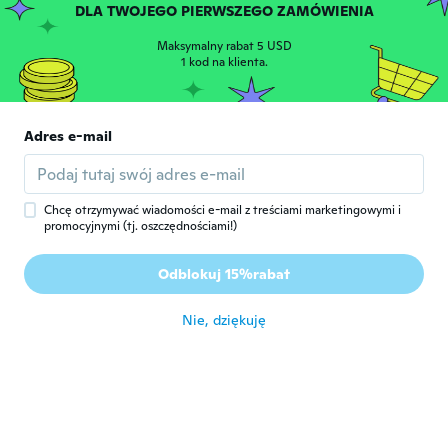
DLA TWOJEGO PIERWSZEGO ZAMÓWIENIA
Virginie
V
Maksymalny rabat 5 USD
Rok dołączenia 2017
·
104
opinie
·
4
przesłane
1 kod na klienta.
około 5 roku temu
Lopes De Sousa
Adres e-mail
L
Rok dołączenia 2015
·
12
opinie
·
1
przesłane
Muito bom mesmo recomendo
około 5 roku temu
Chcę otrzymywać wiadomości e-mail z treściami marketingowymi i
promocyjnymi (tj. oszczędnościami!)
Malisa
M
Odblokuj 15%rabat
Rok dołączenia 2015
·
14
opinie
około 5 roku temu
Nie, dziękuję
Mariluz
M
Rok dołączenia 2016
·
467
opinie
·
325
przesłane
Muy satisfecha. Son muy comodos
około 5 roku temu