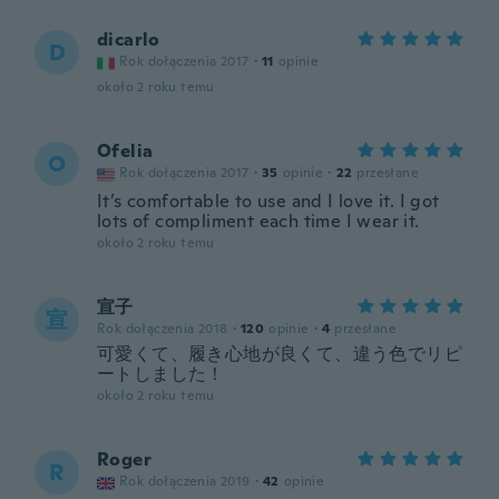
dicarlo
D
Rok dołączenia 2017
·
11
opinie
około 2 roku temu
Ofelia
O
Rok dołączenia 2017
·
35
opinie
·
22
przesłane
It’s comfortable to use and I love it. I got
lots of compliment each time I wear it.
około 2 roku temu
宣子
宣
Rok dołączenia 2018
·
120
opinie
·
4
przesłane
可愛くて、履き心地が良くて、違う色でリピ
ートしました！
około 2 roku temu
Roger
R
Rok dołączenia 2019
·
42
opinie