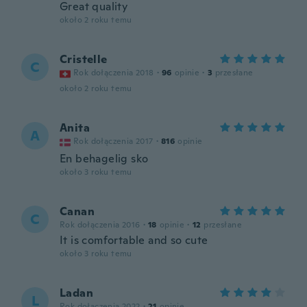
Great quality
około 2 roku temu
Cristelle
C
Rok dołączenia 2018
·
96
opinie
·
3
przesłane
około 2 roku temu
Anita
A
Rok dołączenia 2017
·
816
opinie
En behagelig sko
około 3 roku temu
Canan
C
Rok dołączenia 2016
·
18
opinie
·
12
przesłane
It is comfortable and so cute
około 3 roku temu
Ladan
L
Rok dołączenia 2022
·
21
opinie