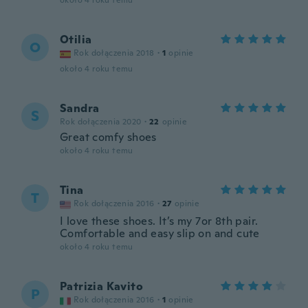
około 4 roku temu
Otilia
O
Rok dołączenia 2018
·
1
opinie
około 4 roku temu
Sandra
S
Rok dołączenia 2020
·
22
opinie
Great comfy shoes
około 4 roku temu
Tina
T
Rok dołączenia 2016
·
27
opinie
I love these shoes. It’s my 7or 8th pair.
Comfortable and easy slip on and cute
około 4 roku temu
Patrizia Kavito
P
Rok dołączenia 2016
·
1
opinie