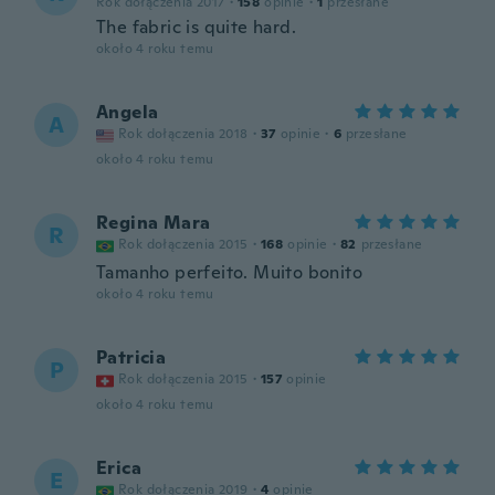
Rok dołączenia 2017
·
158
opinie
·
1
przesłane
The fabric is quite hard.
około 4 roku temu
Angela
A
Rok dołączenia 2018
·
37
opinie
·
6
przesłane
około 4 roku temu
Regina Mara
R
Rok dołączenia 2015
·
168
opinie
·
82
przesłane
Tamanho perfeito. Muito bonito
około 4 roku temu
Patricia
P
Rok dołączenia 2015
·
157
opinie
około 4 roku temu
Erica
E
Rok dołączenia 2019
·
4
opinie