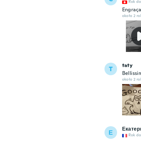
Rok do
Engraç
około 2 r
taty
T
Bellissi
około 2 r
Екатер
Е
Rok do