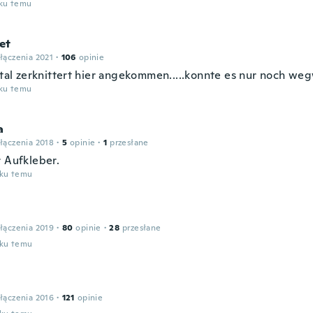
oku temu
et
łączenia 2021
·
106
opinie
total zerknittert hier angekommen.....konnte es nur noch we
oku temu
a
łączenia 2018
·
5
opinie
·
1
przesłane
r Aufkleber.
oku temu
łączenia 2019
·
80
opinie
·
28
przesłane
oku temu
łączenia 2016
·
121
opinie