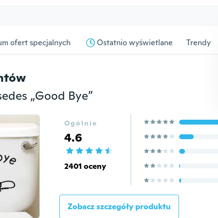
m ofert specjalnych
Ostatnio wyświetlane
Trendy
entów
 sedes „Good Bye”
Ogólnie
4.6
2401 oceny
Zobacz szczegóły produktu