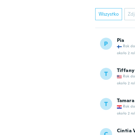
Wszystko
Zdj
Pia
P
Rok do
około 2 r
Tiffany
T
Rok do
około 2 r
Tamara
T
Rok do
około 2 r
Cintia 
C