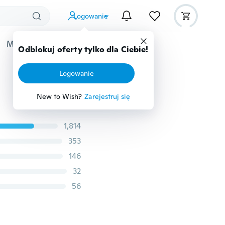
Logowanie
Moda
Przybory dziecięce
Więcej
Odblokuj oferty tylko dla Ciebie!
Logowanie
New to Wish?
Zarejestruj się
1,814
353
146
32
56