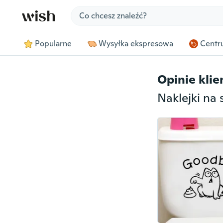
Jump to section
Popularne
Wysyłka ekspresowa
Centru
Opinie kli
Naklejki na