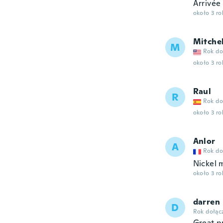
Arrivée
około 3 r
Mitchel
M
Rok do
około 3 r
Raul
R
Rok do
około 3 r
Anlor
A
Rok do
Nickel 
około 3 r
darren
D
Rok dołąc
Great p