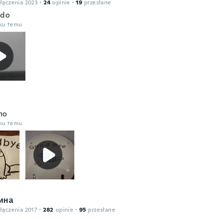
łączenia 2023
·
24
opinie
·
19
przesłane
ado
oku temu
mo
oku temu
ина
łączenia 2017
·
282
opinie
·
95
przesłane