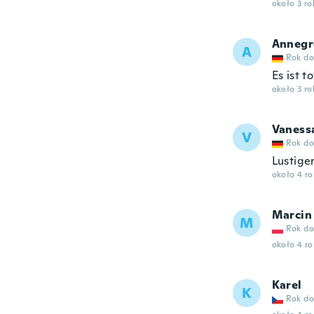
około 3 r
Annegr
A
Rok do
Es ist 
około 3 r
Vaness
V
Rok do
Lustige
około 4 r
Marcin
M
Rok do
około 4 r
Karel
K
Rok do