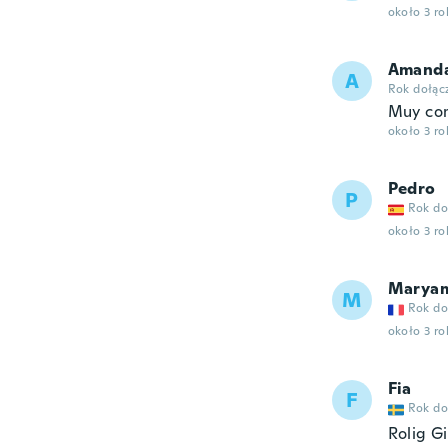
około 3 r
Amand
A
Rok dołąc
Muy co
około 3 r
Pedro
P
Rok do
około 3 r
Marya
M
Rok do
około 3 r
Fia
F
Rok do
Rolig Gi