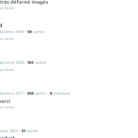
 très déformé imagés
oku temu
l
łączenia 2019
·
56
opinie
oku temu
łączenia 2018
·
103
opinie
oku temu
łączenia 2017
·
258
opinie
·
9
przesłane
merci
oku temu
zenia 2020
·
51
opinie
roduct