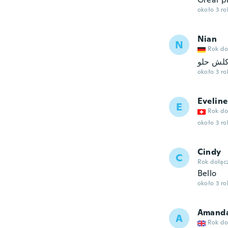
około 3 r
Nian
N
Rok do
لش حلو
około 3 r
Eveline
E
Rok do
około 3 r
Cindy
C
Rok dołąc
Bello
około 3 r
Amand
A
Rok do