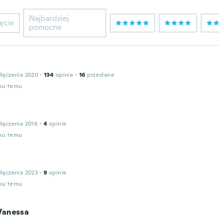
Najbardziej
ęcie
pomocne
łączenia 2020
·
134
opinie
·
16
przesłane
oku temu
łączenia 2016
·
4
opinie
oku temu
łączenia 2023
·
9
opinie
oku temu
Vanessa