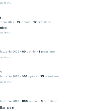
oku temu
a
zenia 2022
·
22
opinie
·
17
przesłane
mico
oku temu
łączenia 2022
·
80
opinie
·
1
przesłane
oku temu
m
łączenia 2019
·
100
opinie
·
35
przesłane
oku temu
łączenia 2018
·
800
opinie
·
9
przesłane
llar den