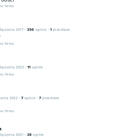
oku temu
łączenia 2017
·
250
opinie
·
1
przesłane
ك
oku temu
łączenia 2023
·
11
opinie
oku temu
zenia 2022
·
7
opinie
·
7
przesłane
oku temu
a
łączenia 2021
·
28
opinie