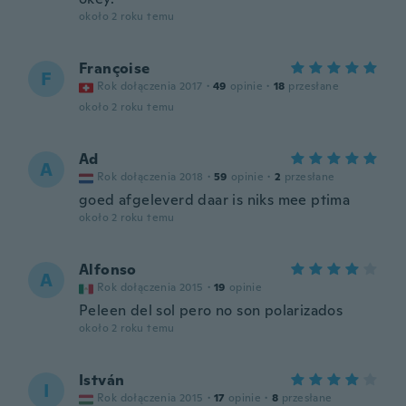
około 2 roku temu
Françoise
F
Rok dołączenia 2017
·
49
opinie
·
18
przesłane
około 2 roku temu
Ad
A
Rok dołączenia 2018
·
59
opinie
·
2
przesłane
goed afgeleverd daar is niks mee ptima
około 2 roku temu
Alfonso
A
Rok dołączenia 2015
·
19
opinie
Peleen del sol pero no son polarizados
około 2 roku temu
István
I
Rok dołączenia 2015
·
17
opinie
·
8
przesłane