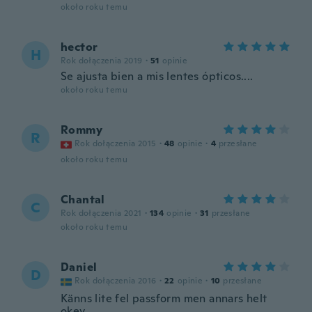
około roku temu
hector
H
Rok dołączenia 2019
·
51
opinie
Se ajusta bien a mis lentes ópticos....
około roku temu
Rommy
R
Rok dołączenia 2015
·
48
opinie
·
4
przesłane
około roku temu
Chantal
C
Rok dołączenia 2021
·
134
opinie
·
31
przesłane
około roku temu
Daniel
D
Rok dołączenia 2016
·
22
opinie
·
10
przesłane
Känns lite fel passform men annars helt
okey.