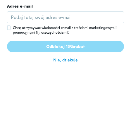
Adres e-mail
Adrian
A
Rok dołączenia 2021
·
4
opinie
około 2 roku temu
Chcę otrzymywać wiadomości e-mail z treściami marketingowymi i
promocyjnymi (tj. oszczędnościami!)
petri
P
Odblokuj 15%rabat
Rok dołączenia 2018
·
7
opinie
około 2 roku temu
Nie, dziękuję
richard
R
Rok dołączenia 2019
·
3
opinie
No aclaran que es lo que venden solo me
llegó medio artículo faltó el armazón de
que sirve si no se puede usar
około 2 roku temu
Francisco
F
Rok dołączenia 2018
·
221
opinie
·
215
przesłane
alertas muy bonito de muy buena calidad