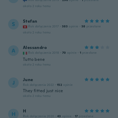
Rok dołączenia 2019
·
298
opinie
·
1
przesłane
około 2 roku temu
Stefan
S
Rok dołączenia 2017
·
383
opinie
·
38
przesłane
około 2 roku temu
Alessandro
A
Rok dołączenia 2018
·
70
opinie
·
1
przesłane
Tutto bene
około 2 roku temu
June
J
Rok dołączenia 2022
·
152
opinie
They fitted just nice
około 2 roku temu
H
H
Rok dołączenia 2020
·
43
opinie
·
17
przesłane