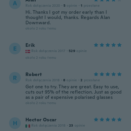
A
Rok dołączenia 2020
·
5
opinie
·
1
przesłane
Hi. Thanks I got my order early than I
thought I would, thanks. Regards Alan
Downward.
około 2 roku temu
Erik
E
Rok dołączenia 2017
·
529
opinie
około 2 roku temu
Robert
R
Rok dołączenia 2018
·
8
opinie
·
2
przesłane
Got one to try. They are great. Easy to use,
cuts out 95% of the reflection. Just as good
as a pair of expensive polarised glasses
około 2 roku temu
Hector Oscar
H
Rok dołączenia 2018
·
23
opinie