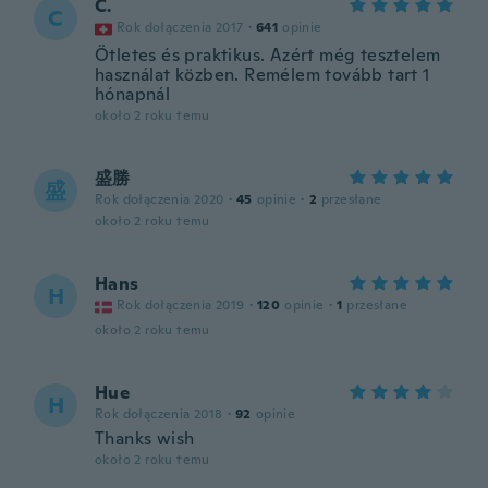
C.
C
Rok dołączenia 2017
·
641
opinie
Ötletes és praktikus. Azért még tesztelem
használat közben. Remélem tovább tart 1
hónapnál
około 2 roku temu
盛勝
盛
Rok dołączenia 2020
·
45
opinie
·
2
przesłane
około 2 roku temu
Hans
H
Rok dołączenia 2019
·
120
opinie
·
1
przesłane
około 2 roku temu
Hue
H
Rok dołączenia 2018
·
92
opinie
Thanks wish
około 2 roku temu