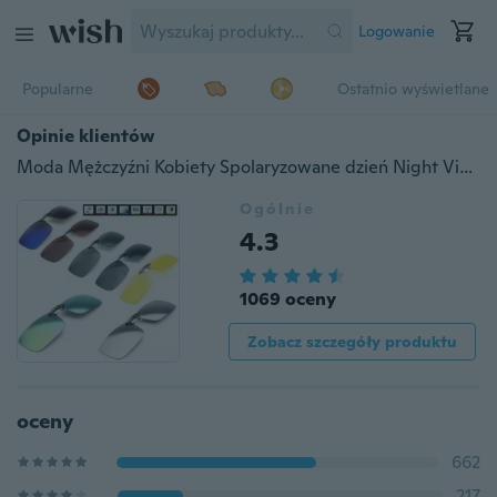
Logowanie
Popularne
Ostatnio wyświetlane
Opinie klientów
Moda Mężczyźni Kobiety Spolaryzowane dzień Night Vision Clip-on Flip-up Lens Okulary przeciwsłoneczne Jazda Wędkarstwo Okulary zewnętrzne
Ogólnie
4.3
1069 oceny
Zobacz szczegóły produktu
oceny
662
217