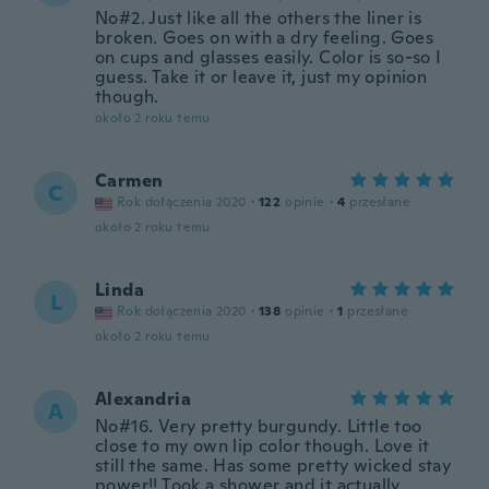
No#2. Just like all the others the liner is
broken. Goes on with a dry feeling. Goes
on cups and glasses easily. Color is so-so I
guess. Take it or leave it, just my opinion
though.
około 2 roku temu
Carmen
C
Rok dołączenia 2020
·
122
opinie
·
4
przesłane
około 2 roku temu
Linda
L
Rok dołączenia 2020
·
138
opinie
·
1
przesłane
około 2 roku temu
Alexandria
A
No#16. Very pretty burgundy. Little too
close to my own lip color though. Love it
still the same. Has some pretty wicked stay
power!! Took a shower and it actually