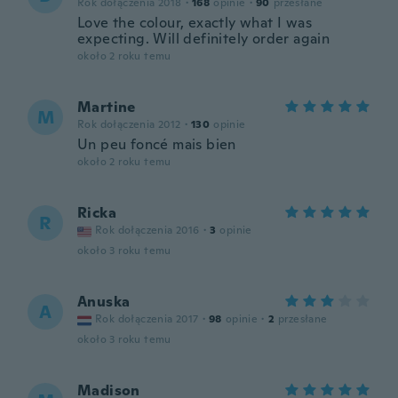
Rok dołączenia 2018
·
168
opinie
·
90
przesłane
Love the colour, exactly what I was
expecting. Will definitely order again
około 2 roku temu
Martine
M
Rok dołączenia 2012
·
130
opinie
Un peu foncé mais bien
około 2 roku temu
Ricka
R
Rok dołączenia 2016
·
3
opinie
około 3 roku temu
Anuska
A
Rok dołączenia 2017
·
98
opinie
·
2
przesłane
około 3 roku temu
Madison