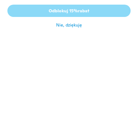
I
Rok dołączenia 2018
·
17
opinie
Odblokuj 15%rabat
około 3 roku temu
Nie, dziękuję
Barbara
B
Rok dołączenia 2018
·
604
opinie
około 3 roku temu
Tara
T
Rok dołączenia 2015
·
55
opinie
·
13
przesłane
It arrived melted. Can’t be used at all
około 3 roku temu
Bailey
B
Rok dołączenia 2018
·
36
opinie
·
2
przesłane
około 3 roku temu
Kerstin
K
Rok dołączenia 2017
·
1039
opinie
·
772
przesłane