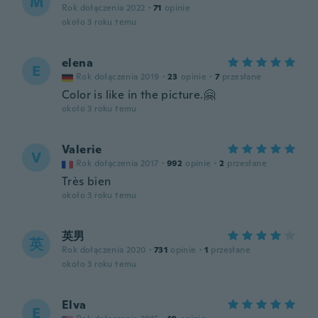
M
Rok dołączenia 2022
·
71
opinie
około 3 roku temu
elena
E
Rok dołączenia 2019
·
23
opinie
·
7
przesłane
Color is like in the picture.🤗
około 3 roku temu
Valerie
V
Rok dołączenia 2017
·
992
opinie
·
2
przesłane
Très bien
około 3 roku temu
英男
英
Rok dołączenia 2020
·
731
opinie
·
1
przesłane
około 3 roku temu
Elva
E