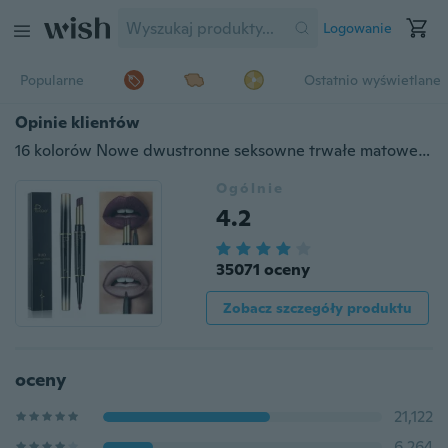
Logowanie
Popularne
Ostatnio wyświetlane
Opinie klientów
16 kolorów Nowe dwustronne seksowne trwałe matowe wodoodporne kredki do ust i szminki
Ogólnie
4.2
35071 oceny
Zobacz szczegóły produktu
oceny
21,122
6,264