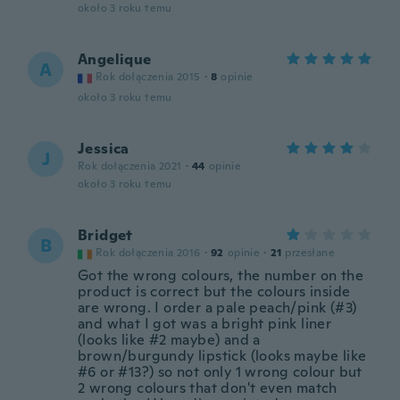
około 3 roku temu
Angelique
A
Rok dołączenia 2015
·
8
opinie
około 3 roku temu
Jessica
J
Rok dołączenia 2021
·
44
opinie
około 3 roku temu
Bridget
B
Rok dołączenia 2016
·
92
opinie
·
21
przesłane
Got the wrong colours, the number on the
product is correct but the colours inside
are wrong. I order a pale peach/pink (#3)
and what I got was a bright pink liner
(looks like #2 maybe) and a
brown/burgundy lipstick (looks maybe like
#6 or #13?) so not only 1 wrong colour but
2 wrong colours that don't even match