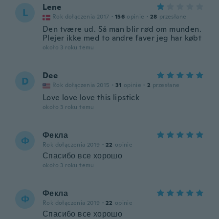
Lene
L
Rok dołączenia 2017
·
156
opinie
·
28
przesłane
Den tvære ud. Så man blir rød om munden.
Plejer ikke med to andre faver jeg har købt
około 3 roku temu
Dee
D
Rok dołączenia 2015
·
31
opinie
·
2
przesłane
Love love love this lipstick
około 3 roku temu
Фекла
Ф
Rok dołączenia 2019
·
22
opinie
Спасибо все хорошо
około 3 roku temu
Фекла
Ф
Rok dołączenia 2019
·
22
opinie
Спасибо все хорошо