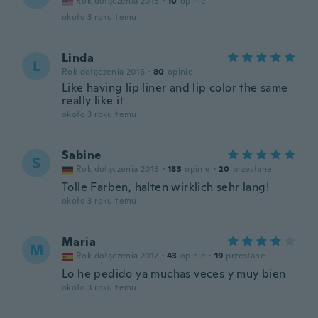
Rok dołączenia 2015
·
10
opinie
około 3 roku temu
Linda
L
Rok dołączenia 2016
·
80
opinie
Like having lip liner and lip color the same
really like it
około 3 roku temu
Sabine
S
Rok dołączenia 2018
·
183
opinie
·
20
przesłane
Tolle Farben, halten wirklich sehr lang!
około 3 roku temu
Maria
M
Rok dołączenia 2017
·
43
opinie
·
19
przesłane
Lo he pedido ya muchas veces y muy bien
około 3 roku temu