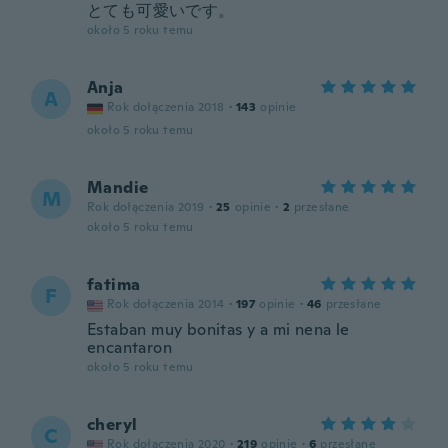
とても可愛いです。
około 5 roku temu
Anja
A
Rok dołączenia 2018
·
143
opinie
około 5 roku temu
Mandie
M
Rok dołączenia 2019
·
25
opinie
·
2
przesłane
około 5 roku temu
fatima
F
Rok dołączenia 2014
·
197
opinie
·
46
przesłane
Estaban muy bonitas y a mi nena le
encantaron
około 5 roku temu
cheryl
C
Rok dołączenia 2020
·
219
opinie
·
6
przesłane