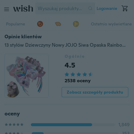
Logowanie
Popularne
Ostatnio wyświetlane
Opinie klientów
13 stylów Dziewczyny Nowy JOJO Siwa Opaska Rainbow Hairband Różowa Hairband Dziewczyna Hairband Dziecko Hairband Girls Nakrycia głowy
Ogólnie
4.5
2538 oceny
Zobacz szczegóły produktu
oceny
1,849
353