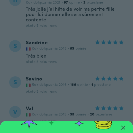
H
Rok dołączenia 2021
·
97
opinie
·
2
przesłane
Très jolie j’ai hâte de voir ma petite fille
pour lui donner elle sera sûrement
contente
około 5 roku temu
Sandrine
S
Rok dołączenia 2018
·
95
opinie
Très bien
około 5 roku temu
Savino
S
Rok dołączenia 2016
·
166
opinie
·
1
przesłane
około 5 roku temu
Val
V
Rok dołączenia 2015
·
39
opinie
·
20
przesłane
około 5 roku temu