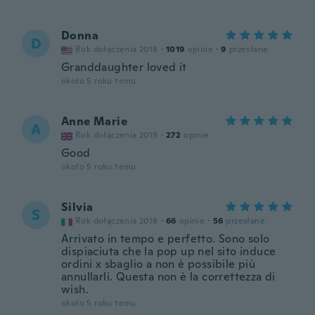
Donna
D
Rok dołączenia 2018
·
1019
opinie
·
9
przesłane
Granddaughter loved it
około 5 roku temu
Anne Marie
A
Rok dołączenia 2019
·
272
opinie
Good
około 5 roku temu
Silvia
S
Rok dołączenia 2018
·
66
opinie
·
56
przesłane
Arrivato in tempo e perfetto. Sono solo
dispiaciuta che la pop up nel sito induce
ordini x sbaglio a non è possibile più
annullarli. Questa non è la correttezza di
wish.
około 5 roku temu