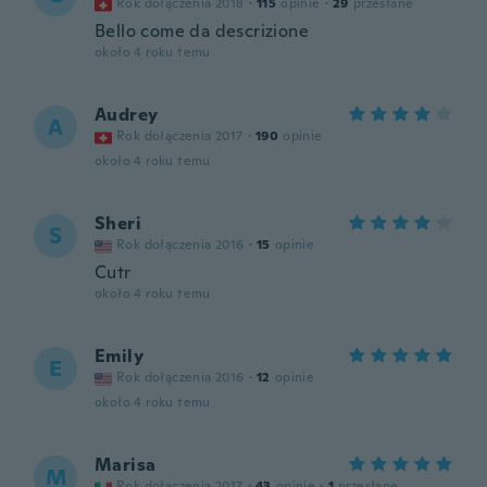
Rok dołączenia 2018
·
115
opinie
·
29
przesłane
Bello come da descrizione
około 4 roku temu
Audrey
A
Rok dołączenia 2017
·
190
opinie
około 4 roku temu
Sheri
S
Rok dołączenia 2016
·
15
opinie
Cutr
około 4 roku temu
Emily
E
Rok dołączenia 2016
·
12
opinie
około 4 roku temu
Marisa
M
Rok dołączenia 2017
·
43
opinie
·
1
przesłane