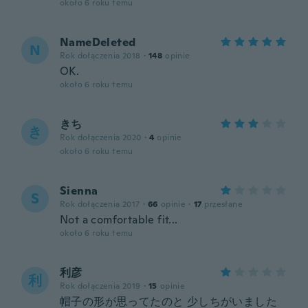
około 6 roku temu
NameDeleted
N
Rok dołączenia 2018
·
148
opinie
OK.
około 6 roku temu
きち
き
Rok dołączenia 2020
·
4
opinie
około 6 roku temu
Sienna
S
Rok dołączenia 2017
·
66
opinie
·
17
przesłane
Not a comfortable fit...
około 6 roku temu
利彦
利
Rok dołączenia 2019
·
15
opinie
帽子の形が思ってたのと 少しちがいました