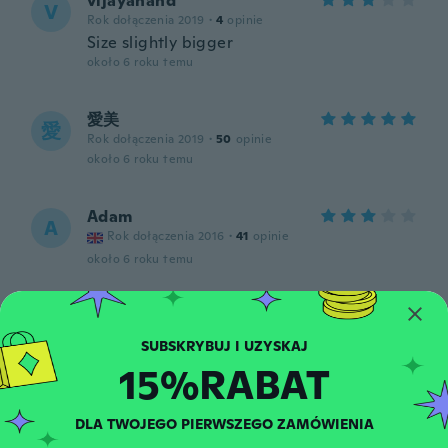
vijayanand
V
Rok dołączenia 2019
·
4
opinie
Size slightly bigger
około 6 roku temu
愛美
愛
Rok dołączenia 2019
·
50
opinie
około 6 roku temu
Adam
A
Rok dołączenia 2016
·
41
opinie
około 6 roku temu
Johanka
J
Rok dołączenia 2019
·
1
opinie
około 6 roku temu
15%RABAT
metod
M
DLA TWOJEGO PIERWSZEGO ZAMÓWIENIA
Rok dołączenia 2017
·
51
opinie
·
2
przesłane