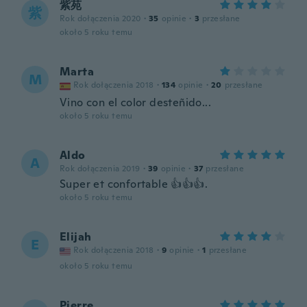
紫苑
紫
Rok dołączenia 2020
·
35
opinie
·
3
przesłane
około 5 roku temu
Marta
M
Rok dołączenia 2018
·
134
opinie
·
20
przesłane
Vino con el color desteñido...
około 5 roku temu
Aldo
A
Rok dołączenia 2019
·
39
opinie
·
37
przesłane
Super et confortable 👍👍👍.
około 5 roku temu
Elijah
E
Rok dołączenia 2018
·
9
opinie
·
1
przesłane
około 5 roku temu
Pierre