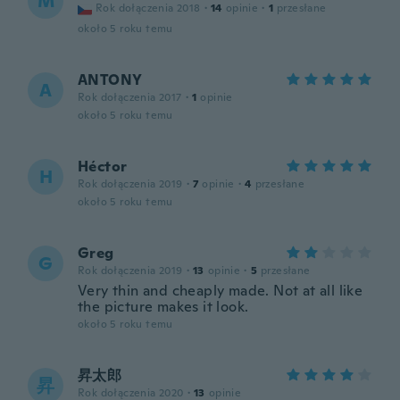
M
Rok dołączenia 2018
·
14
opinie
·
1
przesłane
około 5 roku temu
ANTONY
A
Rok dołączenia 2017
·
1
opinie
około 5 roku temu
Héctor
H
Rok dołączenia 2019
·
7
opinie
·
4
przesłane
około 5 roku temu
Greg
G
Rok dołączenia 2019
·
13
opinie
·
5
przesłane
Very thin and cheaply made. Not at all like
the picture makes it look.
około 5 roku temu
昇太郎
昇
Rok dołączenia 2020
·
13
opinie