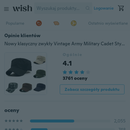
Logowanie
Popularne
Ostatnio wyświetlane
Opinie klientów
Nowy klasyczny zwykły Vintage Army Military Cadet Style Czapka bawełniana regulowana
Ogólnie
4.1
3761 oceny
Zobacz szczegóły produktu
oceny
2,055
748