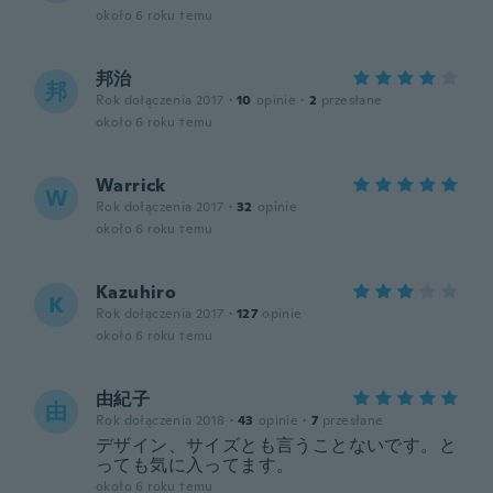
około 6 roku temu
邦治
邦
Rok dołączenia 2017
·
10
opinie
·
2
przesłane
około 6 roku temu
Warrick
W
Rok dołączenia 2017
·
32
opinie
około 6 roku temu
Kazuhiro
K
Rok dołączenia 2017
·
127
opinie
około 6 roku temu
由紀子
由
Rok dołączenia 2018
·
43
opinie
·
7
przesłane
デザイン、サイズとも言うことないです。と
っても気に入ってます。
około 6 roku temu