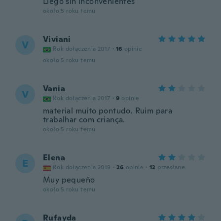
Llegó sin inconvenientes
około 5 roku temu
Viviani
V
Rok dołączenia 2017
·
16
opinie
około 5 roku temu
Vania
V
Rok dołączenia 2017
·
9
opinie
material muito pontudo. Ruim para
trabalhar com criança.
około 5 roku temu
Elena
E
Rok dołączenia 2019
·
26
opinie
·
12
przesłane
Muy pequeño
około 5 roku temu
Rufayda