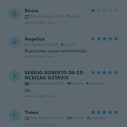
Rózsa
R
Rok dołączenia 2020
·
1
opinie
około 4 roku temu
Angelica
A
Rok dołączenia 2019
·
8
opinie
Buenísimo super entretenido
około 5 roku temu
SERGIO ROBERTO DA CO
S
NCEIÇAO OCTAVIO
Rok dołączenia 2020
·
90
opinie
·
4
przesłane
Ok
około 5 roku temu
Timea
T
Rok dołączenia 2019
·
127
opinie
·
6
przesłane
około 5 roku temu