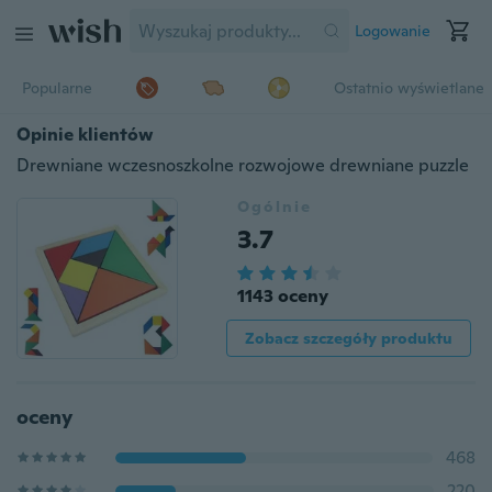
Logowanie
Popularne
Ostatnio wyświetlane
Opinie klientów
Drewniane wczesnoszkolne rozwojowe drewniane puzzle
Ogólnie
3.7
1143 oceny
Zobacz szczegóły produktu
oceny
468
220