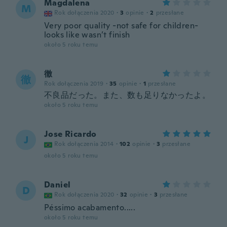
Magdalena
M
Rok dołączenia 2020
·
3
opinie
·
2
przesłane
Very poor quality -not safe for children-
looks like wasn’t finish
około 5 roku temu
徹
徹
Rok dołączenia 2019
·
35
opinie
·
1
przesłane
不良品だった。また、数も足りなかったよ。
około 5 roku temu
Jose Ricardo
J
Rok dołączenia 2014
·
102
opinie
·
3
przesłane
około 5 roku temu
Daniel
D
Rok dołączenia 2020
·
32
opinie
·
3
przesłane
Péssimo acabamento.....
około 5 roku temu