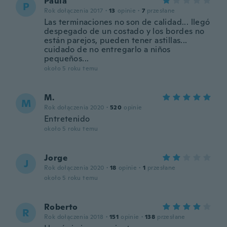
Paula
P
Rok dołączenia 2017
·
13
opinie
·
7
przesłane
Las terminaciones no son de calidad... llegó
despegado de un costado y los bordes no
están parejos, pueden tener astillas...
cuidado de no entregarlo a niños
pequeños...
około 5 roku temu
M.
M
Rok dołączenia 2020
·
520
opinie
Entretenido
około 5 roku temu
Jorge
J
Rok dołączenia 2020
·
18
opinie
·
1
przesłane
około 5 roku temu
Roberto
R
Rok dołączenia 2018
·
151
opinie
·
138
przesłane