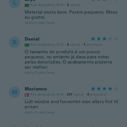
L
Rok dołączenia 2015
·
2
opinie
Material muito bom. Porém pequeno. Maos
eu gostei
około 5 roku temu
Daniel
D
Rok dołączenia 2016
·
3
opinie
·
1
przesłane
O tamanho do produto é um pouco
pequeno, no entanto já dava para notar
pelas descrições. O acabamento poderia
ser melhor.
około 5 roku temu
Marianne
M
Rok dołączenia 2018
·
217
opinie
·
4
przesłane
Lidt mindre end forventet men ellers fint til
prisen
około 5 roku temu