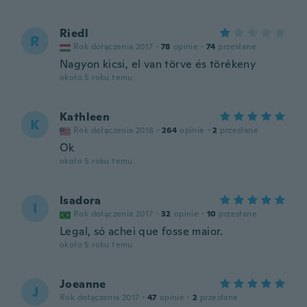
Riedl
R
Rok dołączenia 2017
·
78
opinie
·
74
przesłane
Nagyon kicsi, el van törve és törékeny
około 5 roku temu
Kathleen
K
Rok dołączenia 2018
·
264
opinie
·
2
przesłane
Ok
około 5 roku temu
Isadora
I
Rok dołączenia 2017
·
32
opinie
·
10
przesłane
Legal, só achei que fosse maior.
około 5 roku temu
Joeanne
J
Rok dołączenia 2017
·
47
opinie
·
2
przesłane