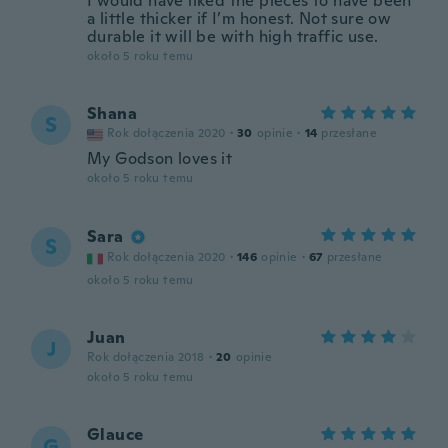
I would have liked the pieces to have been
a little thicker if I’m honest. Not sure ow
durable it will be with high traffic use.
około 5 roku temu
Shana
S
Rok dołączenia 2020
·
30
opinie
·
14
przesłane
My Godson loves it
około 5 roku temu
Sara
S
Rok dołączenia 2020
·
146
opinie
·
67
przesłane
około 5 roku temu
Juan
J
Rok dołączenia 2018
·
20
opinie
około 5 roku temu
Glauce
G