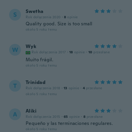
Swetha
S
Rok dołączenia 2020
·
8
opinie
Quality good. Size is too small
około 5 roku temu
Wyk
W
Rok dołączenia 2017
·
18
opinie
·
10
przesłane
Muito frágil.
około 5 roku temu
Trinidad
T
Rok dołączenia 2018
·
13
opinie
·
4
przesłane
około 5 roku temu
Aliki
A
Rok dołączenia 2015
·
65
opinie
·
8
przesłane
Pequeño y las terminaciones regulares.
około 5 roku temu