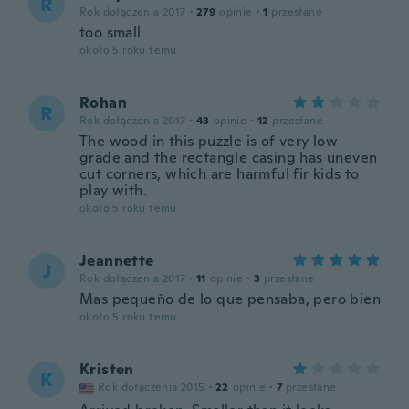
R
Rok dołączenia 2017
·
279
opinie
·
1
przesłane
too small
około 5 roku temu
Rohan
R
Rok dołączenia 2017
·
43
opinie
·
12
przesłane
The wood in this puzzle is of very low
grade and the rectangle casing has uneven
cut corners, which are harmful fir kids to
play with.
około 5 roku temu
Jeannette
J
Rok dołączenia 2017
·
11
opinie
·
3
przesłane
Mas pequeño de lo que pensaba, pero bien
około 5 roku temu
Kristen
K
Rok dołączenia 2015
·
22
opinie
·
7
przesłane