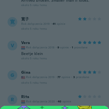
Arrived broken. Smaller than it looks.
około 5 roku temu
寛子
寛
Rok dołączenia 2019
·
41
opinie
około 5 roku temu
Vera
V
Rok dołączenia 2018
·
9
opinie
·
1
przesłane
Beetje klein
około 5 roku temu
Gina
G
Rok dołączenia 2019
·
77
opinie
·
3
przesłane
około 5 roku temu
Rita
R
Rok dołączenia 2020
·
40
opinie
Veel te klein en hele slechteafwerking