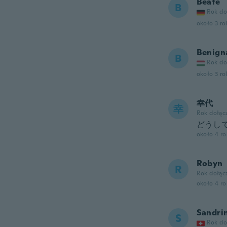
Beate
B
Rok do
około 3 r
Benign
B
Rok do
około 3 r
幸代
幸
Rok dołąc
どうし
około 4 r
Robyn
R
Rok dołąc
około 4 r
Sandri
S
Rok do