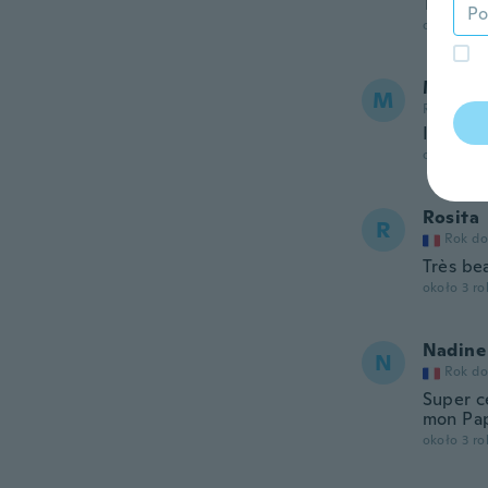
This ite
około 3 r
Maxine
M
Rok dołąc
I am ha
około 3 r
Rosita
R
Rok do
Très bea
około 3 r
Nadine
N
Rok do
Super c
mon Pap
około 3 r