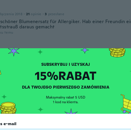
łączenia 2018
·
21
opinie
·
3
przesłane
chöner Blumenersatz für Allergiker. Hab einer Freundin e
tsstrauß daraus gemacht
oku temu
zenia 2017
·
27
opinie
·
14
przesłane
ality 👌
oku temu
15%RABAT
S
DLA TWOJEGO PIERWSZEGO ZAMÓWIENIA
łączenia 2023
·
8
opinie
ie je suis satisfaite merci
Maksymalny rabat 5 USD
1 kod na klienta.
oku temu
s e-mail
zenia 2017
·
202
opinie
·
4
przesłane