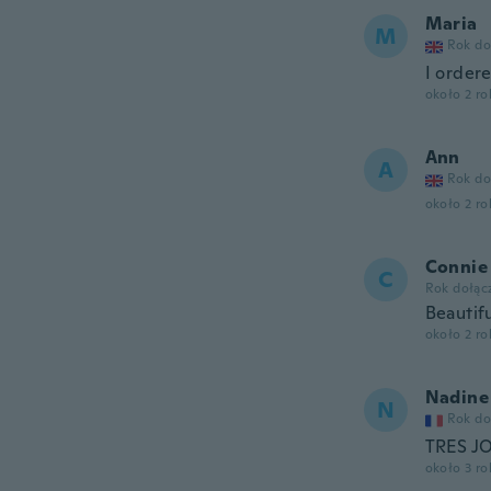
Maria
M
Rok do
I order
około 2 r
Ann
A
Rok do
około 2 r
Connie
C
Rok dołąc
Beautif
około 2 r
Nadine
N
Rok do
TRES J
około 3 r