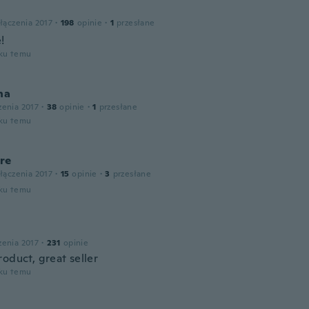
łączenia 2017
·
198
opinie
·
1
przesłane
!
oku temu
na
zenia 2017
·
38
opinie
·
1
przesłane
oku temu
re
łączenia 2017
·
15
opinie
·
3
przesłane
oku temu
a
zenia 2017
·
231
opinie
oduct, great seller
oku temu