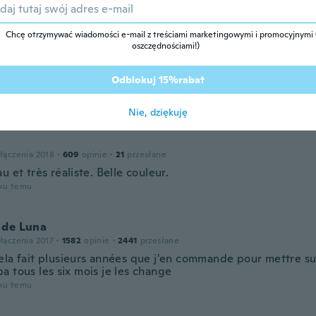
m hasn’t been delivered. There are 3 different items in this
oku temu
Chcę otrzymywać wiadomości e-mail z treściami marketingowymi i promocyjnymi (
oszczędnościami!)
zenia 2017
·
624
opinie
·
10
przesłane
Odblokuj 15%rabat
ppy with the item thank you
oku temu
Nie, dziękuję
łączenia 2018
·
609
opinie
·
21
przesłane
u et très réaliste. Belle couleur.
oku temu
 de Luna
łączenia 2017
·
1582
opinie
·
2441
przesłane
ela fait plusieurs années que j'en commande pour mettre s
a tous les six mois je les change
oku temu