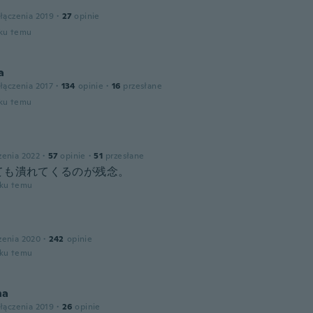
łączenia 2019
·
27
opinie
oku temu
a
łączenia 2017
·
134
opinie
·
16
przesłane
oku temu
zenia 2022
·
57
opinie
·
51
przesłane
ても潰れてくるのが残念。
oku temu
zenia 2020
·
242
opinie
oku temu
na
łączenia 2019
·
26
opinie