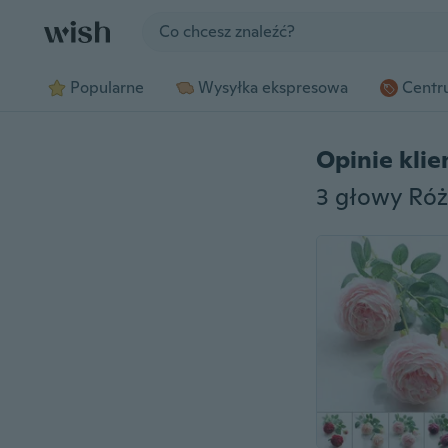
Jump to section
Popularne
Wysyłka ekspresowa
Centru
Opinie kli