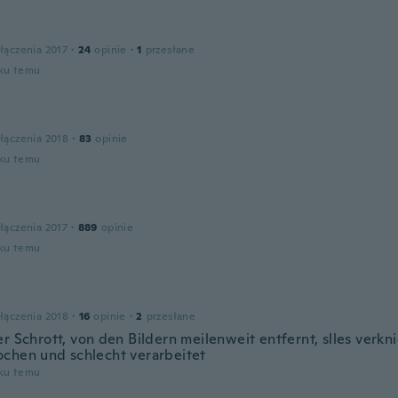
łączenia 2017
·
24
opinie
·
1
przesłane
oku temu
łączenia 2018
·
83
opinie
oku temu
łączenia 2017
·
889
opinie
oku temu
łączenia 2018
·
16
opinie
·
2
przesłane
r Schrott, von den Bildern meilenweit entfernt, slles verkni
chen und schlecht verarbeitet
oku temu