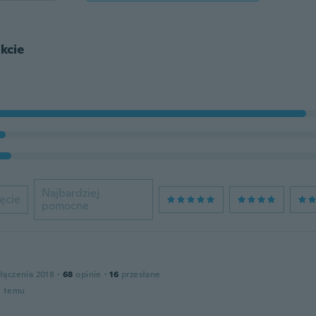
kcie
Najbardziej
ęcie
pomocne
łączenia 2018
·
68
opinie
·
16
przesłane
u temu