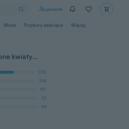
Logowanie
Moda
Przybory dziecięce
Więcej
3 głowy Róże Sztuczna róża Sztuczna piwonia Jedwabne kwiaty Wesele Bukiet panny młodej Wystrój domu
1,116
294
157
57
94