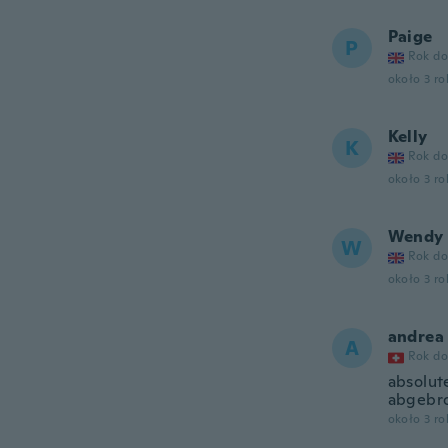
Paige
P
Rok do
około 3 r
Kelly
K
Rok do
około 3 r
Wendy
W
Rok do
około 3 r
andrea
A
Rok do
absolute
abgebro
około 3 r