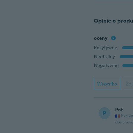
Opinie o produ
oceny
Pozytywne
Neutralny
Negatywne
Wszystko
Zdj
Pat
P
Rok do
około rok