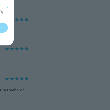
 package.
tj.
ur la tombe de