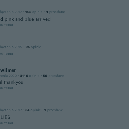
łączenia 2017
·
153
opinie
·
4
przesłane
ed pink and blue arrived
oku temu
łączenia 2015
·
94
opinie
oku temu
 wilmer
zenia 2020
·
3146
opinie
·
56
przesłane
ul thankyou
oku temu
łączenia 2017
·
84
opinie
·
1
przesłane
OLIES
oku temu