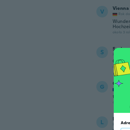
Vienna
V
Rok do
Wunders
Hochzei
około 3 r
Sasha
S
Rok dołąc
Great qu
około 3 r
GLADY
G
Rok do
très jol
około 3 r
Lavene
L
Adre
Rok dołąc