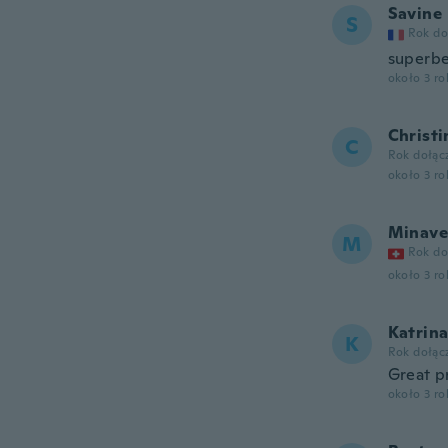
Savine
S
Rok do
superbe
około 3 r
Christi
C
Rok dołąc
około 3 r
Minave
M
Rok do
około 3 r
Katrin
K
Rok dołąc
Great pr
około 3 r