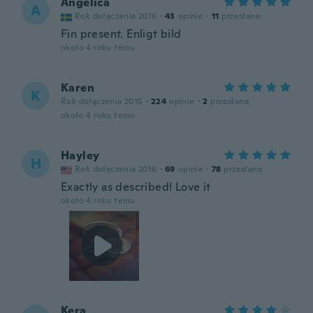
Angelica
A
Rok dołączenia 2016
·
43
opinie
·
11
przesłane
Fin present. Enligt bild
około 4 roku temu
Karen
K
Rok dołączenia 2015
·
224
opinie
·
2
przesłane
około 4 roku temu
Hayley
H
Rok dołączenia 2016
·
69
opinie
·
78
przesłane
Exactly as described! Love it
około 4 roku temu
Kera