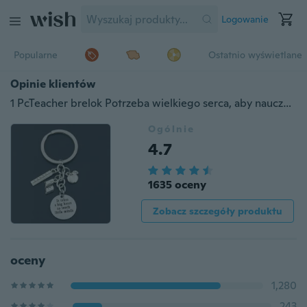
Logowanie
Popularne
Ostatnio wyświetlane
Opinie klientów
1 PcTeacher brelok Potrzeba wielkiego serca, aby nauczyć małe umysły brelok szkolna biżuteria na prezent na dzień nauczyciela
Ogólnie
4.7
1635 oceny
Zobacz szczegóły produktu
oceny
1,280
243