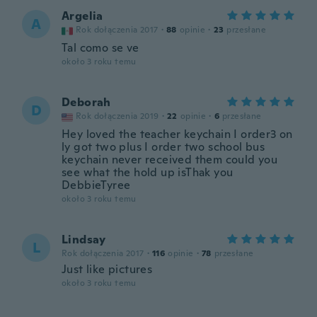
Argelia
A
Rok dołączenia 2017
·
88
opinie
·
23
przesłane
Tal como se ve
około 3 roku temu
Deborah
D
Rok dołączenia 2019
·
22
opinie
·
6
przesłane
Hey loved the teacher keychain I order3 on
ly got two plus I order two school bus
keychain never received them could you
see what the hold up isThak you
DebbieTyree
około 3 roku temu
Lindsay
L
Rok dołączenia 2017
·
116
opinie
·
78
przesłane
Just like pictures
około 3 roku temu