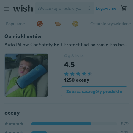
Logowanie
Popularne
Ostatnio wyświetlane
Opinie klientów
Auto Pillow Car Safety Belt Protect Pad na ramię Pas bezpieczeństwa pojazdu dla dzieci
Ogólnie
4.5
1250 oceny
Zobacz szczegóły produktu
oceny
879
225