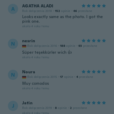
AGATHA ALADI
A
Rok dołączenia 2018
·
152
opinie
·
46
przesłane
Looks exactly same as the photo. I got the
pink one.
około 4 roku temu
nesrin
N
Rok dołączenia 2016
·
188
opinie
·
93
przesłane
Süper teşekkürler wich 👍
około 4 roku temu
Noura
N
Rok dołączenia 2015
·
17
opinie
·
4
przesłane
Muy comodos
około 4 roku temu
Jatin
J
Rok dołączenia 2019
·
8
opinie
·
2
przesłane
około 4 roku temu