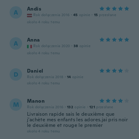
Andis
A
Rok dołączenia 2016
·
45
opinie
·
15
przesłane
około 4 roku temu
Anna
A
Rok dołączenia 2020
·
38
opinie
około 4 roku temu
Daniel
D
Rok dołączenia 2018
·
14
opinie
około 4 roku temu
Manon
M
Rok dołączenia 2016
·
132
opinie
·
121
przesłane
Livraison rapide sais le deuxième que
j'achète mes enfants les adores.jai pris noir
le deuxième et rouge le premier
około 4 roku temu