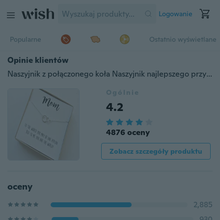
Logowanie
Popularne
Ostatnio wyświetlane
Opinie klientów
Naszyjnik z połączonego koła Naszyjnik najlepszego przyjaciela Naszyjnik minimalistyczny z warstwami złota Przyjaźń Biżuteria Prezent dla mamy
Ogólnie
4.2
4876 oceny
Zobacz szczegóły produktu
oceny
2,885
930