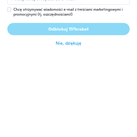
Chcę otrzymywać wiadomości e-mail z treściami marketingowymi i
promocyjnymi (tj. oszczędnościami!)
Angela
A
Rok dołączenia 2014
·
9
opinie
Odblokuj 15%rabat
około 5 roku temu
Nie, dziękuję
Nikki
N
Rok dołączenia 2016
·
7
opinie
The necklace comes as described but it
dont exactly look like that. It does but it
looks like a child made it lol my aunt who is
basically my mother loved hers though. It's
really the thought that counts❤
około 5 roku temu
Deana
D
Rok dołączenia 2016
·
8
opinie
około 5 roku temu
Brandon