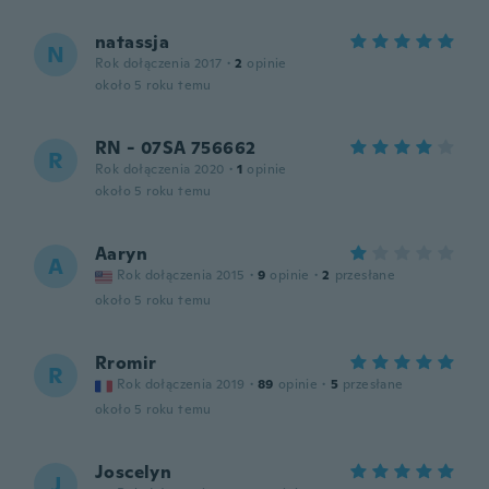
natassja
N
Rok dołączenia 2017
·
2
opinie
około 5 roku temu
RN - 07SA 756662
R
Rok dołączenia 2020
·
1
opinie
około 5 roku temu
Aaryn
A
Rok dołączenia 2015
·
9
opinie
·
2
przesłane
około 5 roku temu
Rromir
R
Rok dołączenia 2019
·
89
opinie
·
5
przesłane
około 5 roku temu
Joscelyn
J