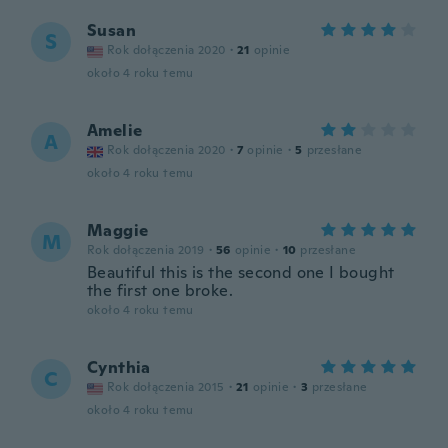
Susan
S
Rok dołączenia 2020
·
21
opinie
około 4 roku temu
Amelie
A
Rok dołączenia 2020
·
7
opinie
·
5
przesłane
około 4 roku temu
Maggie
M
Rok dołączenia 2019
·
56
opinie
·
10
przesłane
Beautiful this is the second one I bought
the first one broke.
około 4 roku temu
Cynthia
C
Rok dołączenia 2015
·
21
opinie
·
3
przesłane
około 4 roku temu