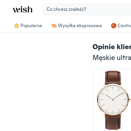
Jump to section
Popularne
Wysyłka ekspresowa
Centru
Opinie kli