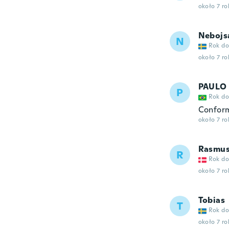
około 7 r
Nebojs
N
Rok do
około 7 r
PAULO
P
Rok do
Conform
około 7 r
Rasmu
R
Rok do
około 7 r
Tobias
T
Rok do
około 7 r