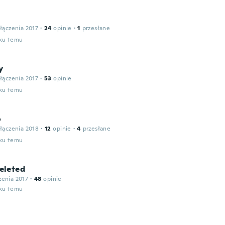
łączenia 2017
·
24
opinie
·
1
przesłane
oku temu
y
łączenia 2017
·
53
opinie
oku temu
o
łączenia 2018
·
12
opinie
·
4
przesłane
oku temu
leted
zenia 2017
·
48
opinie
oku temu