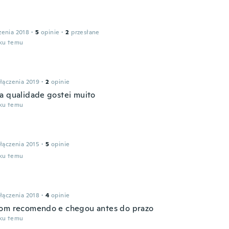
zenia 2018
·
5
opinie
·
2
przesłane
oku temu
łączenia 2019
·
2
opinie
a qualidade gostei muito
oku temu
łączenia 2015
·
5
opinie
oku temu
łączenia 2018
·
4
opinie
om recomendo e chegou antes do prazo
oku temu