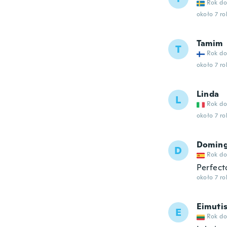
Rok do
około 7 r
Tamim
T
Rok do
około 7 r
Linda
L
Rok do
około 7 r
Doming
D
Rok do
Perfect
około 7 r
Eimuti
E
Rok do