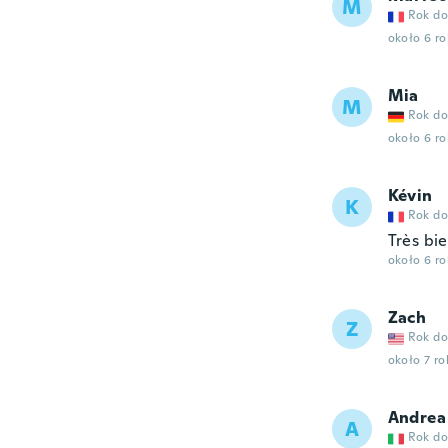
M
Rok do
około 6 r
Mia
M
Rok do
około 6 r
Kévin
K
Rok do
Très bi
około 6 r
Zach
Z
Rok do
około 7 r
Andrea
A
Rok do