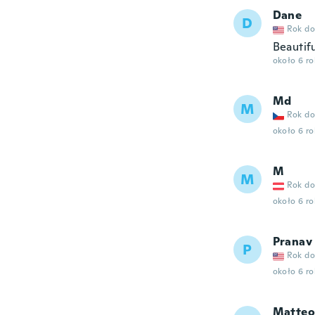
Dane
D
Rok do
Beautif
około 6 r
Md
M
Rok do
około 6 r
M
M
Rok do
około 6 r
Pranav
P
Rok do
około 6 r
Matteo