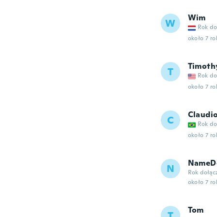
Wim
W
Rok do
około 7 r
Timoth
T
Rok do
około 7 r
Claudi
C
Rok do
około 7 r
NameDe
N
Rok dołąc
około 7 r
Tom
T