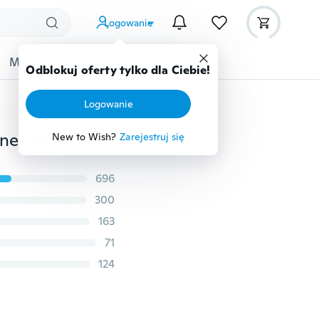
Logowanie
Moda
Przybory dziecięce
Więcej
Odblokuj oferty tylko dla Ciebie!
Logowanie
Męskie ultra cienkie zegarki Luksusowe proste skórzane, odporne na wstrząsy wodoodporne srebrne złoto WirstWatch Man Dad Gifts
New to Wish?
Zarejestruj się
696
300
163
71
124