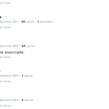
oku temu
a
łączenia 2017
·
34
opinie
·
1
przesłane
oku temu
łączenia 2018
·
34
opinie
e anunciado.
oku temu
s
łączenia 2016
·
7
opinie
oku temu
łączenia 2015
·
2
opinie
oku temu