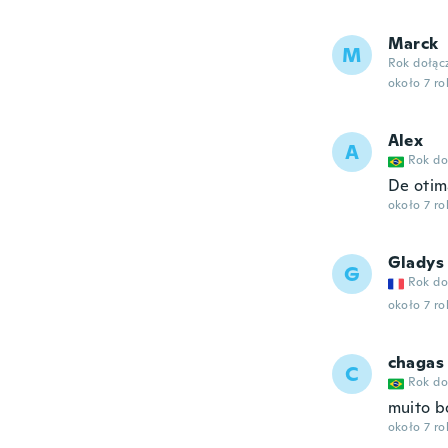
Marck
M
Rok dołąc
około 7 r
Alex
A
Rok do
De otim
około 7 r
Gladys
G
Rok do
około 7 r
chagas
C
Rok do
muito b
około 7 r