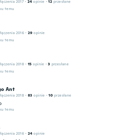
łączenia 2017
·
24
opinie
·
12
przesłane
oku temu
łączenia 2016
·
29
opinie
oku temu
łączenia 2018
·
15
opinie
·
3
przesłane
oku temu
o Ant
łączenia 2018
·
83
opinie
·
10
przesłane
o
oku temu
s
łączenia 2016
·
24
opinie