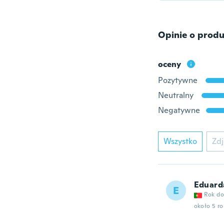
Opinie o produ
oceny
Pozytywne
Neutralny
Negatywne
Wszystko
Zdj
Eduard
E
Rok do
około 5 r