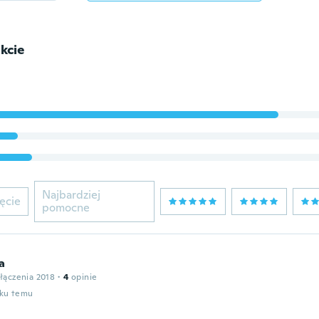
kcie
Najbardziej
ęcie
pomocne
a
łączenia 2018
·
4
opinie
oku temu