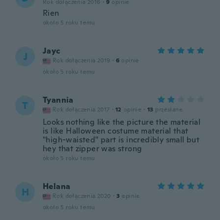
Rok dołączenia 2016
·
9
opinie
Rien
około 5 roku temu
Jayc
J
Rok dołączenia 2019
·
6
opinie
około 5 roku temu
Tyannia
T
Rok dołączenia 2017
·
12
opinie
·
13
przesłane
Looks nothing like the picture the material
is like Halloween costume material that
"high-waisted" part is incredibly small but
hey that zipper was strong
około 5 roku temu
Helana
H
Rok dołączenia 2020
·
3
opinie
około 5 roku temu