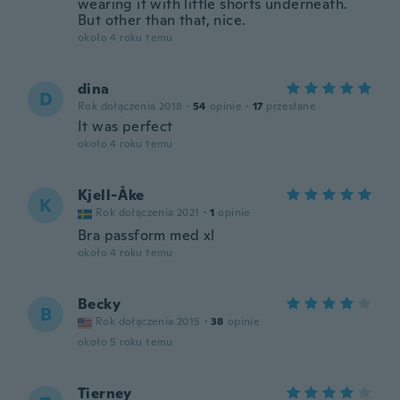
wearing it with little shorts underneath.
But other than that, nice.
około 4 roku temu
dina
D
Rok dołączenia 2018
·
54
opinie
·
17
przesłane
It was perfect
około 4 roku temu
Kjell-Åke
K
Rok dołączenia 2021
·
1
opinie
Bra passform med xl
około 4 roku temu
Becky
B
Rok dołączenia 2015
·
38
opinie
około 5 roku temu
Tierney