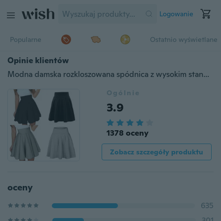
Logowanie
Popularne
Ostatnio wyświetlane
Opinie klientów
Modna damska rozkloszowana spódnica z wysokim stanem, rozkloszowana, plisowana, imprezowa sukienka mini z spódniczkami
Ogólnie
3.9
1378 oceny
Zobacz szczegóły produktu
oceny
635
301