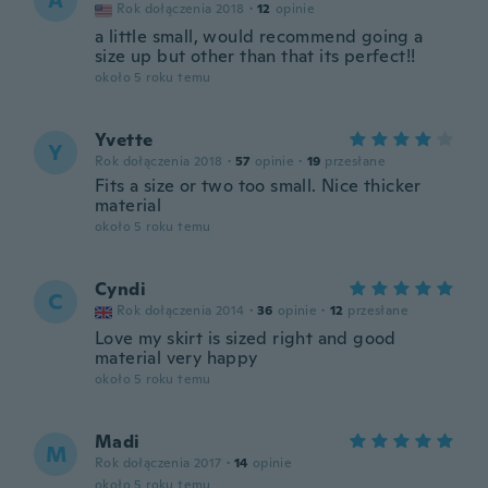
A
Rok dołączenia 2018
·
12
opinie
a little small, would recommend going a
size up but other than that its perfect!!
około 5 roku temu
Yvette
Y
Rok dołączenia 2018
·
57
opinie
·
19
przesłane
Fits a size or two too small. Nice thicker
material
około 5 roku temu
Cyndi
C
Rok dołączenia 2014
·
36
opinie
·
12
przesłane
Love my skirt is sized right and good
material very happy
około 5 roku temu
Madi
M
Rok dołączenia 2017
·
14
opinie
około 5 roku temu