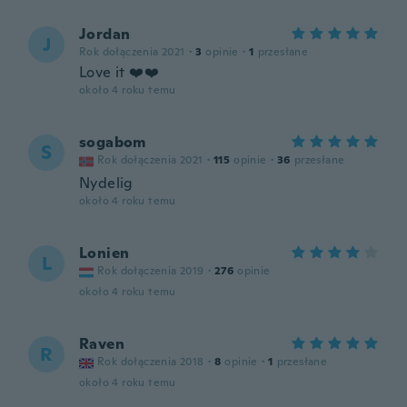
Jordan
J
Rok dołączenia 2021
·
3
opinie
·
1
przesłane
Love it ❤️❤️
około 4 roku temu
sogabom
S
Rok dołączenia 2021
·
115
opinie
·
36
przesłane
Nydelig
około 4 roku temu
Lonien
L
Rok dołączenia 2019
·
276
opinie
około 4 roku temu
Raven
R
Rok dołączenia 2018
·
8
opinie
·
1
przesłane
około 4 roku temu