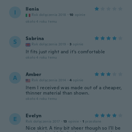
Ilenia
I
Rok dołączenia 2018
·
10
opinie
około 4 roku temu
Sabrina
S
Rok dołączenia 2019
·
3
opinie
It fits just right and it's comfortable
około 4 roku temu
Amber
A
Rok dołączenia 2014
·
4
opinie
Item I received was made out of a cheaper,
thinner material than shown.
około 4 roku temu
Evelyn
E
Rok dołączenia 2017
·
13
opinie
·
1
przesłane
Nice skirt. A tiny bit sheer though so I'll be