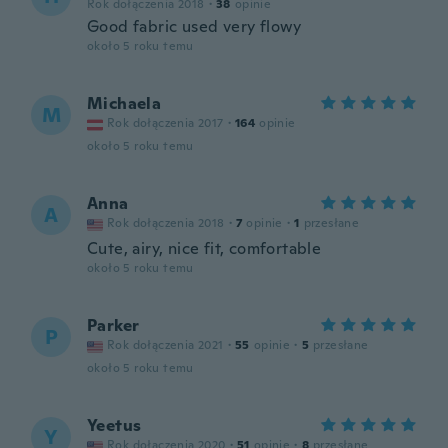
Rok dołączenia 2018
·
38
opinie
Good fabric used very flowy
około 5 roku temu
Michaela
M
Rok dołączenia 2017
·
164
opinie
około 5 roku temu
Anna
A
Rok dołączenia 2018
·
7
opinie
·
1
przesłane
Cute, airy, nice fit, comfortable
około 5 roku temu
Parker
P
Rok dołączenia 2021
·
55
opinie
·
5
przesłane
około 5 roku temu
Yeetus
Y
Rok dołączenia 2020
·
51
opinie
·
8
przesłane