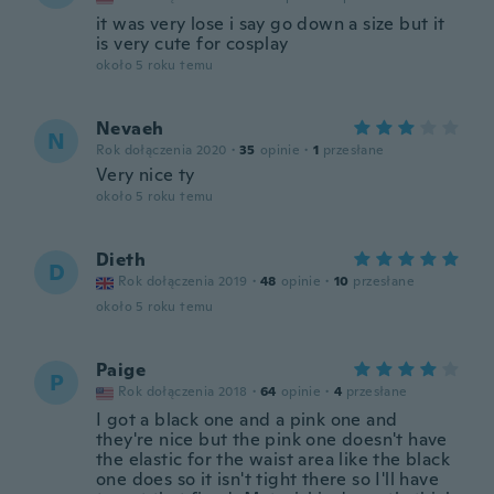
it was very lose i say go down a size but it
is very cute for cosplay
około 5 roku temu
Nevaeh
N
Rok dołączenia 2020
·
35
opinie
·
1
przesłane
Very nice ty
około 5 roku temu
Dieth
D
Rok dołączenia 2019
·
48
opinie
·
10
przesłane
około 5 roku temu
Paige
P
Rok dołączenia 2018
·
64
opinie
·
4
przesłane
I got a black one and a pink one and
they're nice but the pink one doesn't have
the elastic for the waist area like the black
one does so it isn't tight there so I'll have