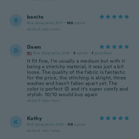
bonita
B
Rok dołączenia 2017
·
169
opinie
około 5 roku temu
Dawn
D
Rok dołączenia 2018
·
3
opinie
·
1
przesłane
It fit fine, I'm usually a medium but with it
being a stretchy material, it was just a bit
loose. The quality of the fabric is fantastic
for the price, the stitching is alright, three
washes and hasn't fallen apart yet. The
color is perfect 😍 and it's super comfy and
stylish. 10/10 would buy again
około 5 roku temu
Kathy
K
Rok dołączenia 2020
·
118
opinie
około 5 roku temu