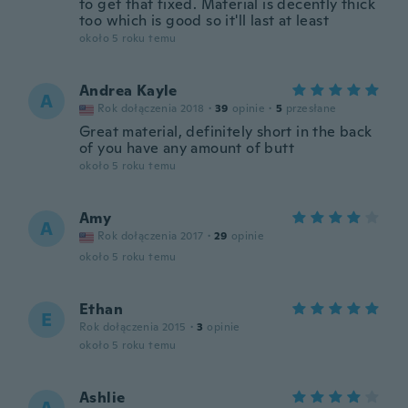
to get that fixed. Material is decently thick
too which is good so it'll last at least
około 5 roku temu
Andrea Kayle
A
Rok dołączenia 2018
·
39
opinie
·
5
przesłane
Great material, definitely short in the back
of you have any amount of butt
około 5 roku temu
Amy
A
Rok dołączenia 2017
·
29
opinie
około 5 roku temu
Ethan
E
Rok dołączenia 2015
·
3
opinie
około 5 roku temu
Ashlie