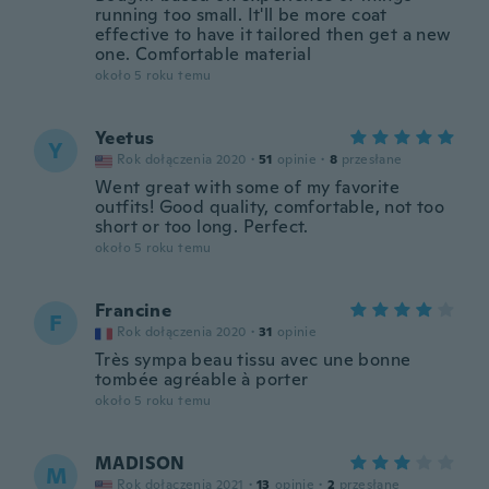
running too small. It'll be more coat
effective to have it tailored then get a new
one. Comfortable material
około 5 roku temu
Yeetus
Y
Rok dołączenia 2020
·
51
opinie
·
8
przesłane
Went great with some of my favorite
outfits! Good quality, comfortable, not too
short or too long. Perfect.
około 5 roku temu
Francine
F
Rok dołączenia 2020
·
31
opinie
Très sympa beau tissu avec une bonne
tombée agréable à porter
około 5 roku temu
MADISON
M
Rok dołączenia 2021
·
13
opinie
·
2
przesłane