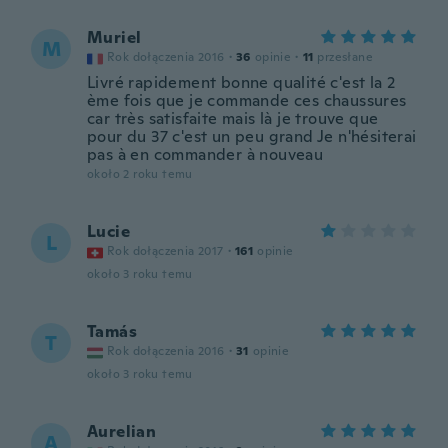
Muriel
M
Rok dołączenia 2016
·
36
opinie
·
11
przesłane
Livré rapidement bonne qualité c'est la 2
ème fois que je commande ces chaussures
car très satisfaite mais là je trouve que
pour du 37 c'est un peu grand Je n'hésiterai
pas à en commander à nouveau
około 2 roku temu
Lucie
L
Rok dołączenia 2017
·
161
opinie
około 3 roku temu
Tamás
T
Rok dołączenia 2016
·
31
opinie
około 3 roku temu
Aurelian
A