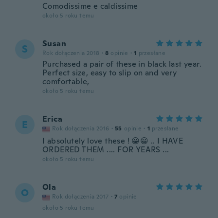
Comodissime e caldissime
około 5 roku temu
Susan
S
Rok dołączenia 2018
·
8
opinie
·
1
przesłane
Purchased a pair of these in black last year.
Perfect size, easy to slip on and very
comfortable,
około 5 roku temu
Erica
E
Rok dołączenia 2016
·
55
opinie
·
1
przesłane
I absolutely love these ! 😀😀 .. I HAVE
ORDERED THEM .... FOR YEARS ...
około 5 roku temu
Ola
O
Rok dołączenia 2017
·
7
opinie
około 5 roku temu