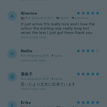
Alverine
A
Rok dołączenia 2017
·
18
opinie
·
11
przesłane
It just arrive fits really nice and I love the
colour the waiting was really long but
never the less I just got them thank you
około 6 roku temu
Nellie
N
Rok dołączenia 2015
·
7
opinie
około 6 roku temu
香奈子
香
Rok dołączenia 2018
·
1
opinie
思ったより丈夫に出来ています
około 6 roku temu
Erika
E