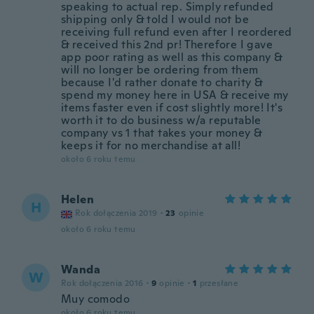
speaking to actual rep. Simply refunded
shipping only & told I would not be
receiving full refund even after I reordered
& received this 2nd pr! Therefore I gave
app poor rating as well as this company &
will no longer be ordering from them
because I'd rather donate to charity &
spend my money here in USA & receive my
items faster even if cost slightly more! It's
worth it to do business w/a reputable
company vs 1 that takes your money &
keeps it for no merchandise at all!
około 6 roku temu
Helen
H
Rok dołączenia 2019
·
23
opinie
około 6 roku temu
Wanda
W
Rok dołączenia 2016
·
9
opinie
·
1
przesłane
Muy comodo
około 6 roku temu