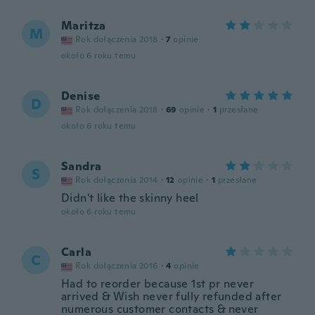
Maritza
M
Rok dołączenia 2018
·
7
opinie
około 6 roku temu
Denise
D
Rok dołączenia 2018
·
69
opinie
·
1
przesłane
około 6 roku temu
Sandra
S
Rok dołączenia 2014
·
12
opinie
·
1
przesłane
Didn't like the skinny heel
około 6 roku temu
Carla
C
Rok dołączenia 2016
·
4
opinie
Had to reorder because 1st pr never
arrived & Wish never fully refunded after
numerous customer contacts & never