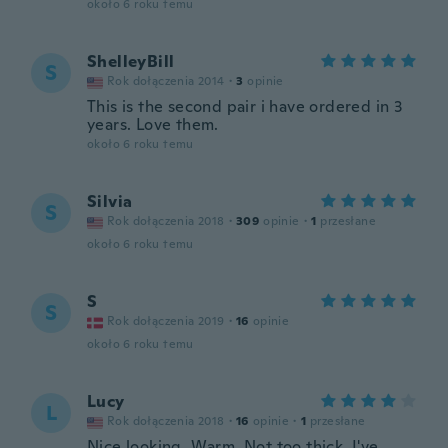
około 6 roku temu
ShelleyBill
S
Rok dołączenia 2014
·
3
opinie
This is the second pair i have ordered in 3
years. Love them.
około 6 roku temu
Silvia
S
Rok dołączenia 2018
·
309
opinie
·
1
przesłane
około 6 roku temu
S
S
Rok dołączenia 2019
·
16
opinie
około 6 roku temu
Lucy
L
Rok dołączenia 2018
·
16
opinie
·
1
przesłane
Nice looking. Warm. Not too thick. I've