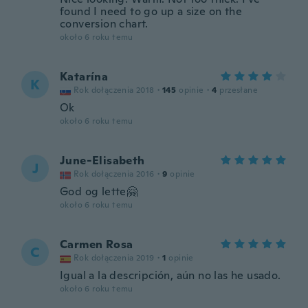
found I need to go up a size on the
conversion chart.
około 6 roku temu
Katarína
K
Rok dołączenia 2018
·
145
opinie
·
4
przesłane
Ok
około 6 roku temu
June-Elisabeth
J
Rok dołączenia 2016
·
9
opinie
God og lette🤗
około 6 roku temu
Carmen Rosa
C
Rok dołączenia 2019
·
1
opinie
Igual a la descripción, aún no las he usado.
około 6 roku temu