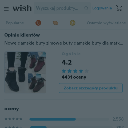
Logowanie
Popularne
Ostatnio wyświetlane
Opinie klientów
Nowe damskie buty zimowe buty damskie buty dla matki wodoodporne botki damskie deszcz ciepłe futrzane obuwie
Ogólnie
4.2
4431 oceny
Zobacz szczegóły produktu
oceny
2,558
897