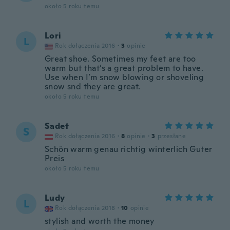
około 5 roku temu
Lori
L
Rok dołączenia 2016
·
3
opinie
Great shoe. Sometimes my feet are too
warm but that’s a great problem to have.
Use when I’m snow blowing or shoveling
snow snd they are great.
około 5 roku temu
Sadet
S
Rok dołączenia 2016
·
8
opinie
·
3
przesłane
Schön warm genau richtig winterlich Guter
Preis
około 5 roku temu
Ludy
L
Rok dołączenia 2018
·
10
opinie
stylish and worth the money