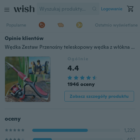
Logowanie
Popularne
Ostatnio wyświetlane
Opinie klientów
Wędka Zestaw Przenośny teleskopowy wędka z włókna szklanego 1,4 M z kołowrotkiem 3BB Lewy / prawy wymienny składany uchwyt
Ogólnie
4.4
1946 oceny
Zobacz szczegóły produktu
oceny
1,220
407