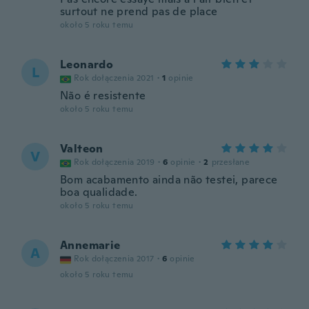
surtout ne prend pas de place
około 5 roku temu
Leonardo
L
Rok dołączenia 2021
·
1
opinie
Não é resistente
około 5 roku temu
Valteon
V
Rok dołączenia 2019
·
6
opinie
·
2
przesłane
Bom acabamento ainda não testei, parece
boa qualidade.
około 5 roku temu
Annemarie
A
Rok dołączenia 2017
·
6
opinie
około 5 roku temu