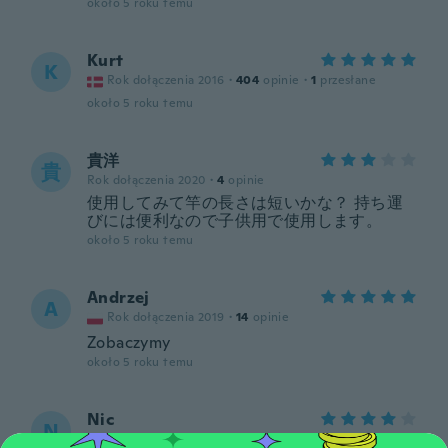
około 5 roku temu
Kurt
K
Rok dołączenia 2016
·
404
opinie
·
1
przesłane
około 5 roku temu
貴洋
貴
Rok dołączenia 2020
·
4
opinie
使用してみて竿の長さは短いかな？ 持ち運
びには便利なので子供用で使用します。
około 5 roku temu
Andrzej
A
Rok dołączenia 2019
·
14
opinie
Zobaczymy
około 5 roku temu
Nic
N
Rok dołączenia 2021
·
11
opinie
·
1
przesłane