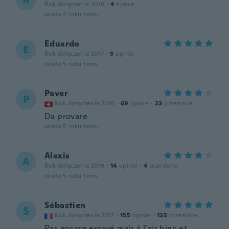
A
Rok dołączenia 2018
·
4
opinie
około 4 roku temu
Eduardo
E
Rok dołączenia 2017
·
3
opinie
około 5 roku temu
Paver
P
Rok dołączenia 2016
·
69
opinie
·
23
przesłane
Da provare
około 5 roku temu
Alexis
A
Rok dołączenia 2019
·
14
opinie
·
4
przesłane
około 5 roku temu
Sébastien
S
Rok dołączenia 2017
·
155
opinie
·
135
przesłane
Pas encore essayé mais à l’air bien et