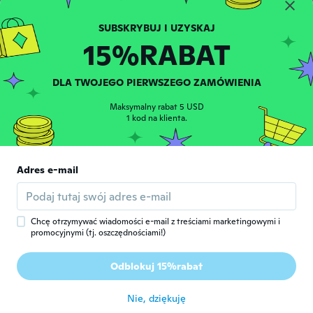
około 5 roku temu
15%RABAT
敏彦
敏
Rok dołączenia 2020
·
118
opinie
około 5 roku temu
DLA TWOJEGO PIERWSZEGO ZAMÓWIENIA
Maksymalny rabat 5 USD
Roman
1 kod na klienta.
R
Rok dołączenia 2018
·
16
opinie
około 5 roku temu
Adres e-mail
Manuel
M
Rok dołączenia 2015
·
250
opinie
·
17
przesłane
około 5 roku temu
Chcę otrzymywać wiadomości e-mail z treściami marketingowymi i
promocyjnymi (tj. oszczędnościami!)
Samuel
S
Odblokuj 15%rabat
Rok dołączenia 2015
·
27
opinie
·
2
przesłane
około 5 roku temu
Nie, dziękuję