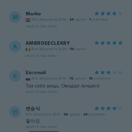
Marko
M
Rok dołączenia 2016
·
24
opinie
·
1
przesłane
około 4 roku temu
AMBROSECLEARY
A
Rok dołączenia 2020
·
50
opinie
około 4 roku temu
Евгений
Е
Rok dołączenia 2019
·
72
opinie
·
10
przesłane
Так себе вещь. Ожидал лучшего
około 4 roku temu
변승식
변
Rok dołączenia 2018
·
59
opinie
·
26
przesłane
좋아요
około 4 roku temu