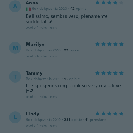
Anna
A
Rok dołączenia 2020
·
42
opinie
Bellissimo, sembra vero, pienamente
soddisfatta!
około 4 roku temu
Marilyn
M
Rok dołączenia 2018
·
22
opinie
około 4 roku temu
Tammy
T
Rok dołączenia 2015
·
13
opinie
It is gorgeous ring...look so very real...love
it💕
około 4 roku temu
Lindy
L
Rok dołączenia 2019
·
281
opinie
·
11
przesłane
około 4 roku temu