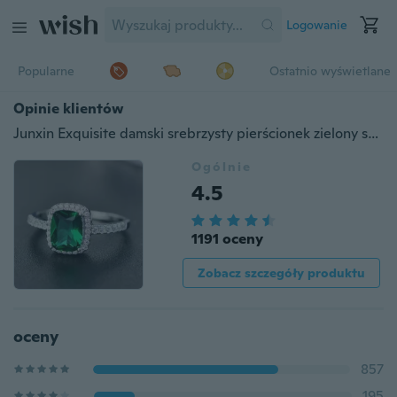
Logowanie
Popularne
Ostatnio wyświetlane
Opinie klientów
Junxin Exquisite damski srebrzysty pierścionek zielony szmaragd niebieski szafir fioletowy ametyst diament biżuteria urodziny propozycja prezent rozmiar 5 6 7 8 9 10 11
Ogólnie
4.5
1191 oceny
Zobacz szczegóły produktu
oceny
857
195