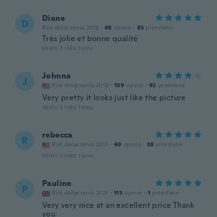
Diane
D
Rok dołączenia 2015
·
68
opinie
·
83
przesłane
Très jolie et bonne qualité
około 3 roku temu
Johnna
J
Rok dołączenia 2018
·
139
opinie
·
92
przesłane
Very pretty it looks just like the picture
około 3 roku temu
rebecca
R
Rok dołączenia 2015
·
69
opinie
·
38
przesłane
około 3 roku temu
Pauline
P
Rok dołączenia 2021
·
113
opinie
·
1
przesłane
Very very nice at an excellent price Thank
you