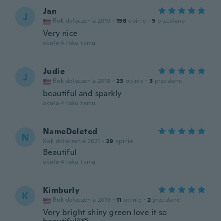
Jan
J
Rok dołączenia 2019
·
158
opinie
·
5
przesłane
Very nice
około 4 roku temu
Judie
J
Rok dołączenia 2018
·
23
opinie
·
3
przesłane
beautiful and sparkly
około 4 roku temu
NameDeleted
N
Rok dołączenia 2021
·
29
opinie
Beautiful
około 4 roku temu
Kimburly
K
Rok dołączenia 2019
·
11
opinie
·
2
przesłane
Very bright shiny green love it so