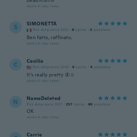
beautiful!!💯
około 4 roku temu
SIMONETTA
S
Rok dołączenia 2021
·
6
opinie
·
3
przesłane
Ben fatto, raffinato.
około 4 roku temu
Cecilia
C
Rok dołączenia 2016
·
6
opinie
·
4
przesłane
It's really pretty 🦋☺️
około 4 roku temu
NameDeleted
N
Rok dołączenia 2021
·
257
opinie
·
69
przesłane
OK
około 4 roku temu
Carrie