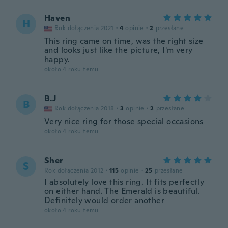
Haven
H
Rok dołączenia 2021
·
4
opinie
·
2
przesłane
This ring came on time, was the right size
and looks just like the picture, I'm very
happy.
około 4 roku temu
B.J
B
Rok dołączenia 2018
·
3
opinie
·
2
przesłane
Very nice ring for those special occasions
około 4 roku temu
Sher
S
Rok dołączenia 2012
·
115
opinie
·
25
przesłane
I absolutely love this ring. It fits perfectly
on either hand. The Emerald is beautiful.
Definitely would order another
około 4 roku temu