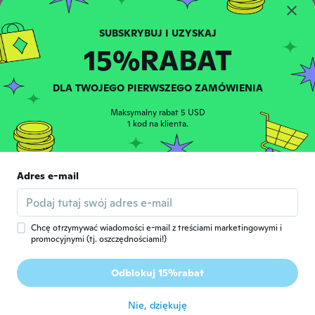
15%RABAT
恒作
恒
Rok dołączenia 2017
·
57
opinie
·
1
przesłane
około 5 roku temu
DLA TWOJEGO PIERWSZEGO ZAMÓWIENIA
Maksymalny rabat 5 USD
Antje
1 kod na klienta.
A
Rok dołączenia 2019
·
241
opinie
·
5
przesłane
około 5 roku temu
Adres e-mail
Connie
C
Rok dołączenia 2021
·
16
opinie
około 5 roku temu
Chcę otrzymywać wiadomości e-mail z treściami marketingowymi i
promocyjnymi (tj. oszczędnościami!)
Rachil
R
Odblokuj 15%rabat
Rok dołączenia 2021
·
16
opinie
około 5 roku temu
Nie, dziękuję