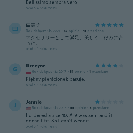
Bellissimo sembra vero
około 4 roku temu
由美子
由
Rok dołączenia 2021
·
13
opinie
·
11
przesłane
アクセサリーとして満足、美しく、好みに合
った。
około 4 roku temu
Grazyna
G
Rok dołączenia 2017
·
31
opinie
·
1
przesłane
Piękny pierścionek pasuje.
około 4 roku temu
Jennie
J
Rok dołączenia 2017
·
99
opinie
·
5
przesłane
I ordered a size 10. A 9 was sent and it
doesn’t fit. So I can’t wear it.
około 4 roku temu