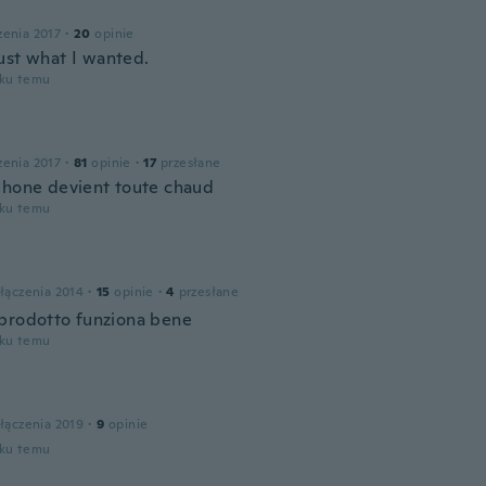
zenia 2017
·
20
opinie
ust what I wanted.
oku temu
zenia 2017
·
81
opinie
·
17
przesłane
phone devient toute chaud
oku temu
łączenia 2014
·
15
opinie
·
4
przesłane
prodotto funziona bene
oku temu
łączenia 2019
·
9
opinie
oku temu