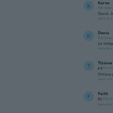
Karen
K
Rok dołąc
Good. J
około 6 r
Denis
D
Rok dołąc
Le télé
około 6 r
Tiziana
T
Rok do
Ottimo 
około 6 r
Faith
F
Rok do
około 6 r