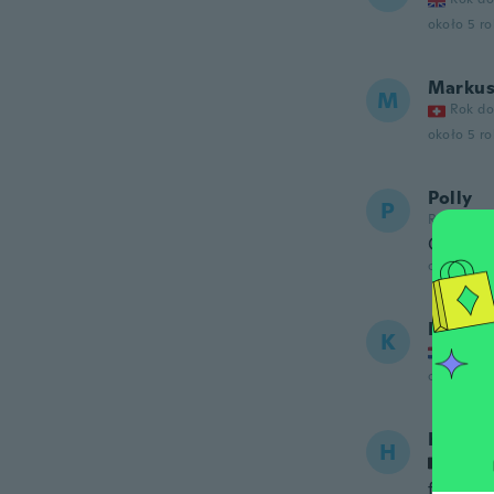
około 5 r
Marku
M
Rok do
około 5 r
Polly
P
Rok dołąc
Great c
około 5 r
KlaasJ
K
Rok do
około 5 r
Henri
H
Rok do
full ok