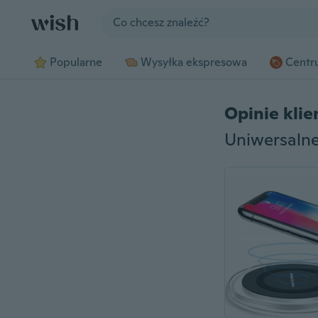
Jump to section
Popularne
Wysyłka ekspresowa
Centru
Opinie kli