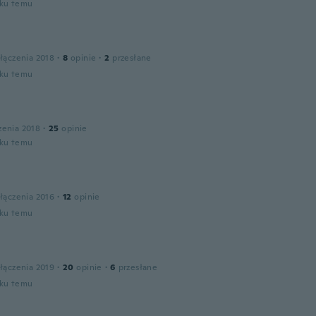
oku temu
łączenia 2018
·
8
opinie
·
2
przesłane
oku temu
zenia 2018
·
25
opinie
oku temu
łączenia 2016
·
12
opinie
oku temu
łączenia 2019
·
20
opinie
·
6
przesłane
oku temu