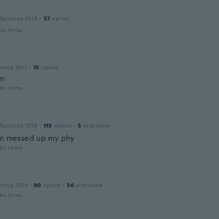
łączenia 2018
·
57
opinie
oku temu
zenia 2017
·
15
opinie
en
oku temu
łączenia 2015
·
113
opinie
·
5
przesłane
em messed up my phy
oku temu
zenia 2016
·
80
opinie
·
36
przesłane
oku temu