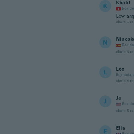
Khalil
K
Rok do
Low amp
około 5 r
Ninosk
N
Rok do
około 5 r
Leo
L
Rok dołąc
około 5 r
Jo
J
Rok do
około 5 r
Ella
E
Rok do