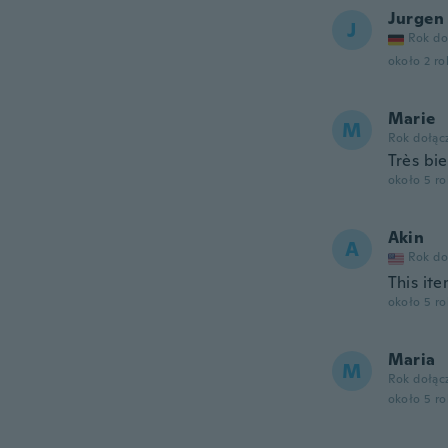
Jurgen
J
Rok do
około 2 r
Marie
M
Rok dołąc
Très bi
około 5 r
Akin
A
Rok do
This it
około 5 r
Maria
M
Rok dołąc
około 5 r