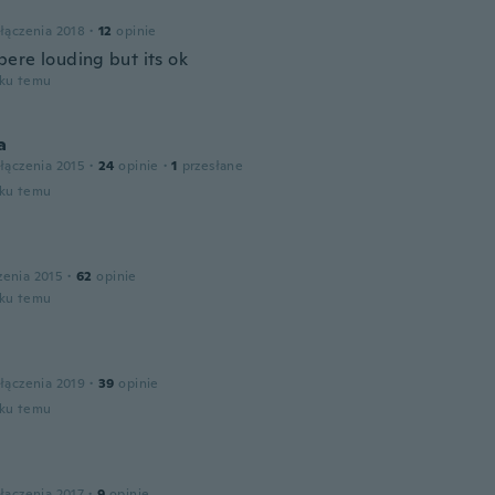
łączenia 2018
·
12
opinie
ere louding but its ok
oku temu
a
łączenia 2015
·
24
opinie
·
1
przesłane
oku temu
zenia 2015
·
62
opinie
oku temu
łączenia 2019
·
39
opinie
oku temu
łączenia 2017
·
9
opinie