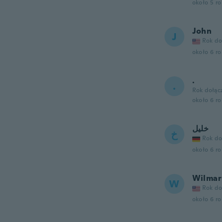
około 5 r
John
J
Rok do
około 6 r
.
.
Rok dołąc
około 6 r
خليل
خ
Rok do
około 6 r
Wilmar
W
Rok do
około 6 r