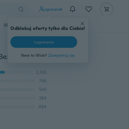
Logowanie
Moda
Przybory dziecięce
Więcej
Odblokuj oferty tylko dla Ciebie!
Logowanie
Uniwersalne inteligentne ładowarki do telefonów Qi Bezprzewodowa ładowarka do iPhone'a X 8 8 plus 7 7 plus 6 6s 6 plus 5 5s SE Samsung S7 edge S6 S8 note 5 8 iOS Android
New to Wish?
Zarejestruj się
2,333
766
543
264
694