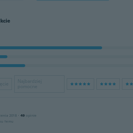
kcie
Najbardziej
ęcie
pomocne
zenia 2018
·
49
opinie
oku temu