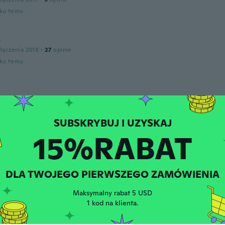
oku temu
s
łączenia 2018
·
27
opinie
oku temu
zenia 2016
·
39
opinie
harger
oku temu
15%RABAT
an
łączenia 2017
·
11
opinie
oku temu
DLA TWOJEGO PIERWSZEGO ZAMÓWIENIA
Maksymalny rabat 5 USD
1 kod na klienta.
łączenia 2017
·
4
opinie