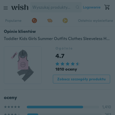
Logowanie
Popularne
Ostatnio wyświetlane
Opinie klientów
Toddler Kids Girls Summer Outfits Clothes Sleeveless Hoodies Tops+Pants Headband 3PCS Set 1-6Y
Ogólnie
4.7
1810 oceny
Zobacz szczegóły produktu
oceny
1,410
263