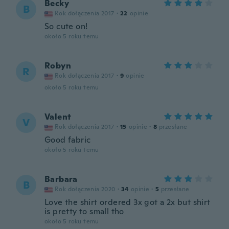
Becky
B
Rok dołączenia 2017
·
22
opinie
So cute on!
około 5 roku temu
Robyn
R
Rok dołączenia 2017
·
9
opinie
około 5 roku temu
Valent
V
Rok dołączenia 2017
·
15
opinie
·
8
przesłane
Good fabric
około 5 roku temu
Barbara
B
Rok dołączenia 2020
·
34
opinie
·
5
przesłane
Love the shirt ordered 3x got a 2x but shirt
is pretty to small tho
około 5 roku temu