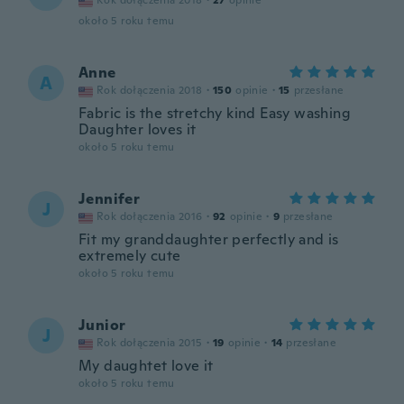
Rok dołączenia 2018
·
27
opinie
około 5 roku temu
Anne
A
Rok dołączenia 2018
·
150
opinie
·
15
przesłane
Fabric is the stretchy kind Easy washing
Daughter loves it
około 5 roku temu
Jennifer
J
Rok dołączenia 2016
·
92
opinie
·
9
przesłane
Fit my granddaughter perfectly and is
extremely cute
około 5 roku temu
Junior
J
Rok dołączenia 2015
·
19
opinie
·
14
przesłane
My daughtet love it
około 5 roku temu