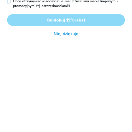
Chcę otrzymywać wiadomości e-mail z treściami marketingowymi i
promocyjnymi (tj. oszczędnościami!)
Kamila
K
Rok dołączenia 2017
·
114
opinie
·
17
przesłane
Odblokuj 15%rabat
Looks great
około 6 roku temu
Nie, dziękuję
Lisa
L
Rok dołączenia 2018
·
82
opinie
około 6 roku temu
Joann
J
Rok dołączenia 2020
·
52
opinie
około 6 roku temu
Susie
S
Rok dołączenia 2019
·
30
opinie
Need better sizeing on kids clothing take
to long to get items most to come okay just
sizeinglove wish price ing