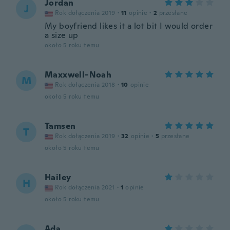
Jordan
J
Rok dołączenia 2019
·
11
opinie
·
2
przesłane
My boyfriend likes it a lot bit I would order
a size up
około 5 roku temu
Maxxwell-Noah
M
Rok dołączenia 2018
·
10
opinie
około 5 roku temu
Tamsen
T
Rok dołączenia 2019
·
32
opinie
·
5
przesłane
około 5 roku temu
Hailey
H
Rok dołączenia 2021
·
1
opinie
około 5 roku temu
Ada