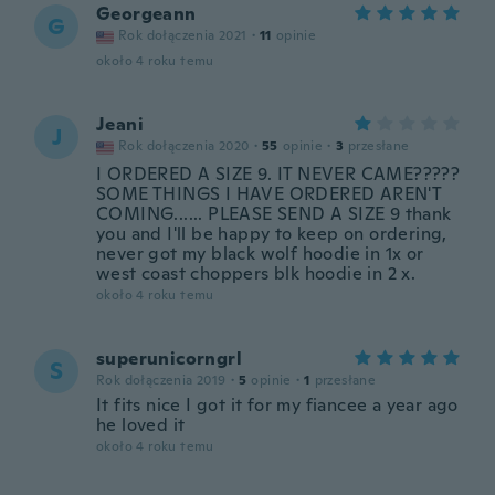
Georgeann
G
Rok dołączenia 2021
·
11
opinie
około 4 roku temu
Jeani
J
Rok dołączenia 2020
·
55
opinie
·
3
przesłane
I ORDERED A SIZE 9. IT NEVER CAME?????
SOME THINGS I HAVE ORDERED AREN'T
COMING...... PLEASE SEND A SIZE 9 thank
you and I'll be happy to keep on ordering,
never got my black wolf hoodie in 1x or
west coast choppers blk hoodie in 2 x.
około 4 roku temu
superunicorngrl
S
Rok dołączenia 2019
·
5
opinie
·
1
przesłane
It fits nice I got it for my fiancee a year ago
he loved it
około 4 roku temu