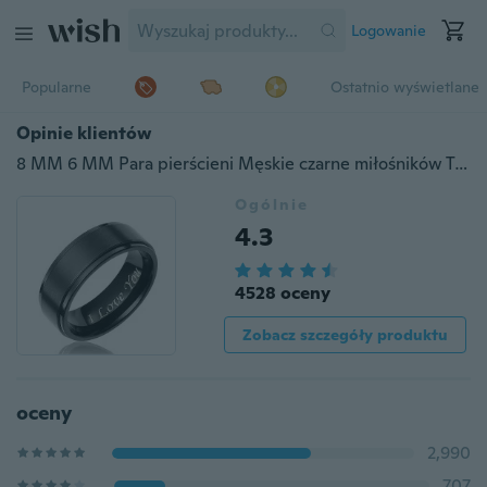
Logowanie
Popularne
Ostatnio wyświetlane
Opinie klientów
8 MM 6 MM Para pierścieni Męskie czarne miłośników Tytanowy pierścionek Obrączka z wygrawerowanym „I Love You”
Ogólnie
4.3
4528 oceny
Zobacz szczegóły produktu
oceny
2,990
707