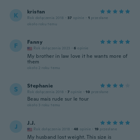
kristan
K
Rok dołączenia 2018
·
37
opinie
·
1
przesłane
około roku temu
Fanny
F
Rok dołączenia 2023
·
6
opinie
My brother in law love it he wants more of
them
około 2 roku temu
Stephanie
S
Rok dołączenia 2018
·
7
opinie
·
10
przesłane
Beau mais rude sur le tour
około 3 roku temu
J.J.
J
Rok dołączenia 2018
·
48
opinie
·
19
przesłane
My husband lost weight. This size is