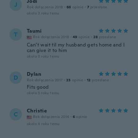
Jodi
J
Rok dołączenia 2018
·
66
opinie
·
7
przesłane
około 3 roku temu
Taumi
T
Rok dołączenia 2018
·
49
opinie
·
28
przesłane
Can’t wait til my husband gets home and I
can give it to him
około 3 roku temu
Dylan
D
Rok dołączenia 2017
·
23
opinie
·
12
przesłane
Fits good
około 3 roku temu
Christie
C
Rok dołączenia 2014
·
6
opinie
około 4 roku temu