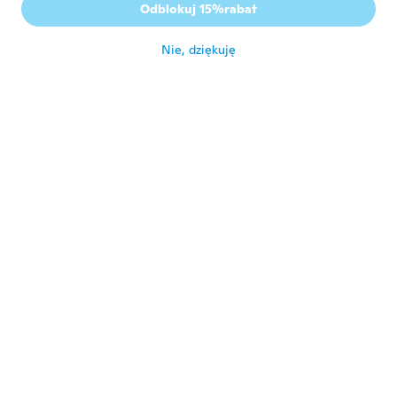
S
Odblokuj 15%rabat
Rok dołączenia 2018
·
4
opinie
·
1
przesłane
około 5 roku temu
Nie, dziękuję
Rebecca
R
Rok dołączenia 2020
·
13
opinie
około 5 roku temu
Hugão
H
Rok dołączenia 2020
·
19
opinie
·
2
przesłane
około 5 roku temu
Alexandre
A
Rok dołączenia 2015
·
9
opinie
Belle
około 5 roku temu
Melissa
M
Rok dołączenia 2021
·
15
opinie