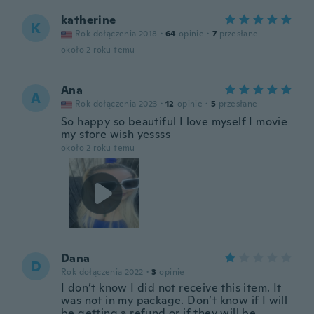
katherine
K
Rok dołączenia 2018
·
64
opinie
·
7
przesłane
około 2 roku temu
Ana
A
Rok dołączenia 2023
·
12
opinie
·
5
przesłane
So happy so beautiful I love myself I movie
my store wish yessss
około 2 roku temu
Dana
D
Rok dołączenia 2022
·
3
opinie
I don’t know I did not receive this item. It
was not in my package. Don’t know if I will
be getting a refund or if they will be