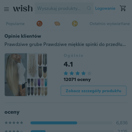
Logowanie
Popularne
Ostatnio wyświetlane
Opinie klientów
Prawdziwe grube Prawdziwe miękkie spinki do przedłużania włosów Jedwabiście miękka, żaroodporna, syntetyczna treska z włosia 17/23/24/26 "Proste / kręcone włosy
Ogólnie
4.1
12071 oceny
Zobacz szczegóły produktu
oceny
6,836
2,125