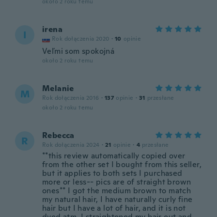
około 2 roku temu
irena
I
Rok dołączenia 2020
·
10
opinie
Veľmi som spokojná
około 2 roku temu
Melanie
M
Rok dołączenia 2016
·
137
opinie
·
31
przesłane
około 2 roku temu
Rebecca
R
Rok dołączenia 2024
·
21
opinie
·
4
przesłane
**this review automatically copied over
from the other set I bought from this seller,
but it applies to both sets I purchased
more or less-- pics are of straight brown
ones** I got the medium brown to match
my natural hair, I have naturally curly fine
hair but I have a lot of hair, and it is not
dyed atm. I straightened my hair out and