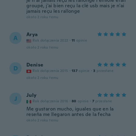
je n ai jamais reçu les rallonge l envoie était
groupé, j'ai bien reçu la clé usb mais je n'ai
jamais reçu les rallonge
około 2 roku temu
Arya
A
Rok dołączenia 2022
·
11
opinie
około 2 roku temu
Denise
D
Rok dołączenia 2015
·
137
opinie
·
3
przesłane
około 2 roku temu
July
J
Rok dołączenia 2016
·
80
opinie
·
7
przesłane
Me gustaron mucho, iguales que en la
reseña me llegaron antes de la fecha
około 2 roku temu