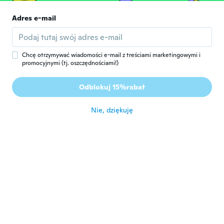
około 3 roku temu
Adres e-mail
lorna
L
Rok dołączenia 2020
·
32
opinie
·
1
przesłane
Chcę otrzymywać wiadomości e-mail z treściami marketingowymi i
około 3 roku temu
promocyjnymi (tj. oszczędnościami!)
Kristen
Odblokuj 15%rabat
K
Rok dołączenia 2017
·
351
opinie
·
1
przesłane
około 3 roku temu
Nie, dziękuję
Kaela
K
Rok dołączenia 2012
·
10
opinie
·
14
przesłane
Not as described. Definitely not worth the
money.
około 3 roku temu
Hudson
H
Rok dołączenia 2023
·
3
opinie
·
4
przesłane