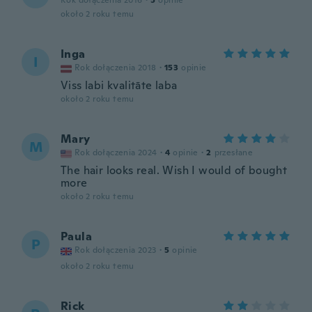
Rok dołączenia 2016
·
5
opinie
około 2 roku temu
Inga
I
Rok dołączenia 2018
·
153
opinie
Viss labi kvalitāte laba
około 2 roku temu
Mary
M
Rok dołączenia 2024
·
4
opinie
·
2
przesłane
The hair looks real. Wish I would of bought
more
około 2 roku temu
Paula
P
Rok dołączenia 2023
·
5
opinie
około 2 roku temu
Rick