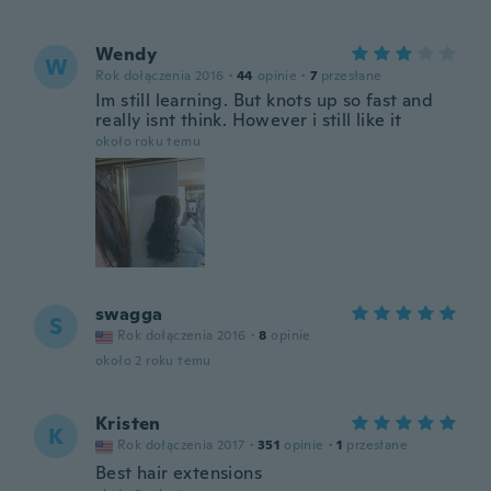
Wendy
W
Rok dołączenia 2016
·
44
opinie
·
7
przesłane
Im still learning. But knots up so fast and
really isnt think. However i still like it
około roku temu
swagga
S
Rok dołączenia 2016
·
8
opinie
około 2 roku temu
Kristen
K
Rok dołączenia 2017
·
351
opinie
·
1
przesłane
Best hair extensions