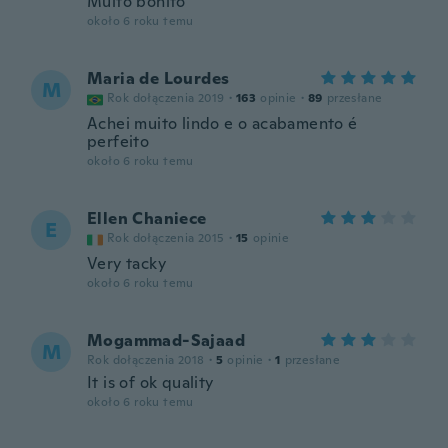
Muito bonito
około 6 roku temu
Maria de Lourdes
M
Rok dołączenia 2019
·
163
opinie
·
89
przesłane
Achei muito lindo e o acabamento é
perfeito
około 6 roku temu
Ellen Chaniece
E
Rok dołączenia 2015
·
15
opinie
Very tacky
około 6 roku temu
Mogammad-Sajaad
M
Rok dołączenia 2018
·
5
opinie
·
1
przesłane
It is of ok quality
około 6 roku temu