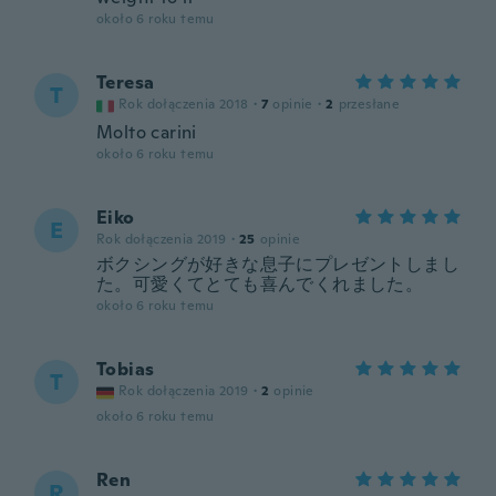
około 6 roku temu
Teresa
T
Rok dołączenia 2018
·
7
opinie
·
2
przesłane
Molto carini
około 6 roku temu
Eiko
E
Rok dołączenia 2019
·
25
opinie
ボクシングが好きな息子にプレゼントしまし
た。可愛くてとても喜んでくれました。
około 6 roku temu
Tobias
T
Rok dołączenia 2019
·
2
opinie
około 6 roku temu
Ren
R