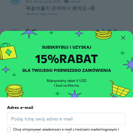
Rok dołączenia 2019
·
36
opinie
목걸이줄이 끈어져서 왔어요~😡
około 6 roku temu
Cath
C
Rok dołączenia 2018
·
19
opinie
Sympa
około 6 roku temu
15%RABAT
Maria
M
DLA TWOJEGO PIERWSZEGO ZAMÓWIENIA
Rok dołączenia 2017
·
84
opinie
·
4
przesłane
około 6 roku temu
Maksymalny rabat 5 USD
1 kod na klienta.
Joel
J
Rok dołączenia 2018
·
2
opinie
Adres e-mail
Están bien los materiales no son de gran
calidad pero es de esperar con el precio
que tiene.
około 6 roku temu
Chcę otrzymywać wiadomości e-mail z treściami marketingowymi i