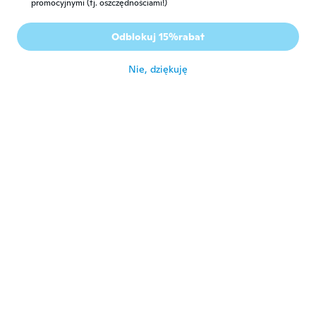
promocyjnymi (tj. oszczędnościami!)
Elonka
E
Odblokuj 15%rabat
Rok dołączenia 2014
·
39
opinie
·
1
przesłane
około 6 roku temu
Nie, dziękuję
BANZAY TEAM
B
Rok dołączenia 2019
·
10
opinie
Ótimo produto. Recomendo a compra
około 6 roku temu
Alexandre
A
Rok dołączenia 2015
·
4
opinie
około 6 roku temu
Antonio
A
Rok dołączenia 2019
·
6
opinie
Muito giro
około 6 roku temu