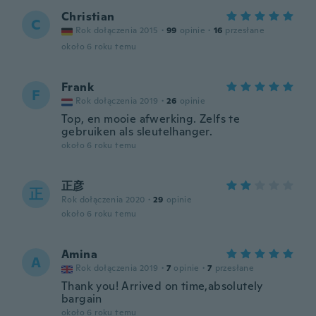
Christian
C
Rok dołączenia 2015
·
99
opinie
·
16
przesłane
około 6 roku temu
Frank
F
Rok dołączenia 2019
·
26
opinie
Top, en mooie afwerking. Zelfs te
gebruiken als sleutelhanger.
około 6 roku temu
正彦
正
Rok dołączenia 2020
·
29
opinie
około 6 roku temu
Amina
A
Rok dołączenia 2019
·
7
opinie
·
7
przesłane
Thank you! Arrived on time,absolutely
bargain
około 6 roku temu