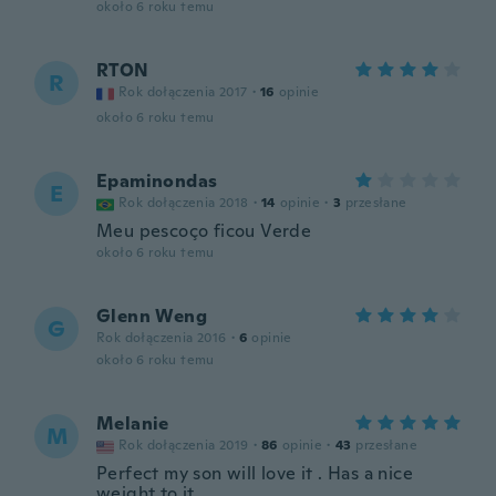
około 6 roku temu
RTON
R
Rok dołączenia 2017
·
16
opinie
około 6 roku temu
Epaminondas
E
Rok dołączenia 2018
·
14
opinie
·
3
przesłane
Meu pescoço ficou Verde
około 6 roku temu
Glenn Weng
G
Rok dołączenia 2016
·
6
opinie
około 6 roku temu
Melanie
M
Rok dołączenia 2019
·
86
opinie
·
43
przesłane
Perfect my son will love it . Has a nice
weight to it