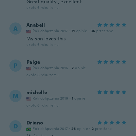
Great quality , excellent
około 6 roku temu
Anabell
A
Rok dołączenia 2017
·
71
opinie
·
36
przesłane
My son loves this
około 6 roku temu
Paige
P
Rok dołączenia 2016
·
2
opinie
około 6 roku temu
michelle
M
Rok dołączenia 2016
·
1
opinie
około 6 roku temu
Driano
D
Rok dołączenia 2017
·
26
opinie
·
2
przesłane