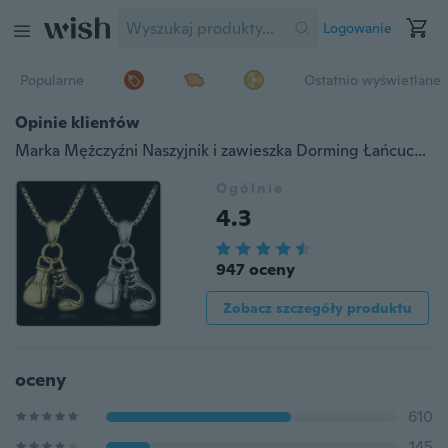
Logowanie
Popularne
Ostatnio wyświetlane
Opinie klientów
Marka Mężczyźni Naszyjnik i zawieszka Dorming Łańcuch ze stali nierdzewnej Para Rękawice bokserskie Łańcuch Wisiorki Naszyjnik Sport Fitness Biżuteria Prezent
Ogólnie
4.3
947 oceny
Zobacz szczegóły produktu
oceny
610
145