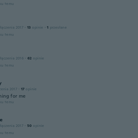
oku temu
a
łączenia 2017
·
13
opinie
·
1
przesłane
oku temu
łączenia 2016
·
62
opinie
oku temu
y
zenia 2017
·
17
opinie
hing for me
oku temu
e
łączenia 2017
·
50
opinie
oku temu