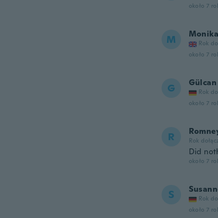
około 7 r
Monik
M
Rok do
około 7 r
Gülcan
G
Rok do
około 7 r
Romne
R
Rok dołąc
Did not
około 7 r
Susann
S
Rok do
około 7 r