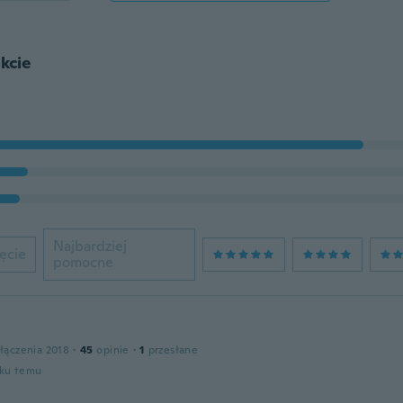
kcie
Najbardziej
ęcie
pomocne
łączenia 2018
·
45
opinie
·
1
przesłane
oku temu