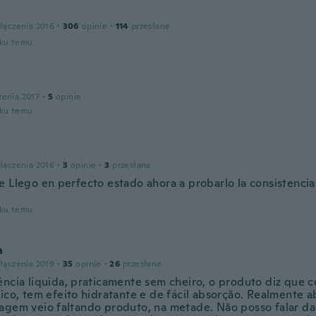
łączenia 2016
·
306
opinie
·
114
przesłane
oku temu
zenia 2017
·
5
opinie
oku temu
łączenia 2016
·
3
opinie
·
3
przesłane
e Llego en perfecto estado ahora a probarlo la consistencia
oku temu
a
łączenia 2019
·
35
opinie
·
26
przesłane
ência liquida, praticamente sem cheiro, o produto diz que 
nico, tem efeito hidratante e de fácil absorção. Realmente a
agem veio faltando produto, na metade. Não posso falar da 