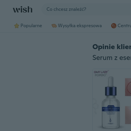
Jump to section
Popularne
Wysyłka ekspresowa
Centru
Opinie kli