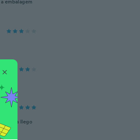
s a embalagem
a gracia llego