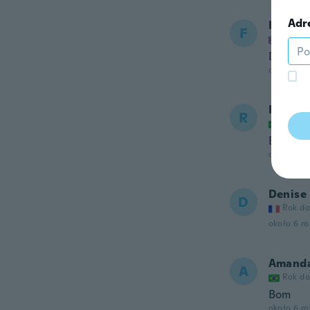
Adr
Farzan
F
Rok do
Did not
około 6 r
Rodrig
R
Rok do
Excelen
około 6 r
Denise
D
Rok do
około 6 r
Amand
A
Rok do
Bom
około 6 r