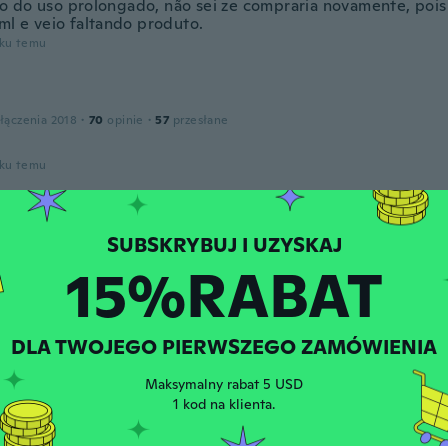
 do uso prolongado, não sei ze compraria novamente, poi
ml e veio faltando produto.
oku temu
łączenia 2018
·
70
opinie
·
57
przesłane
oku temu
zz
łączenia 2019
·
49
opinie
·
51
przesłane
15%RABAT
ien. Hace falta probarlo haber que tal funciona
oku temu
DLA TWOJEGO PIERWSZEGO ZAMÓWIENIA
łączenia 2018
·
144
opinie
·
107
przesłane
Maksymalny rabat 5 USD
rfecto llego antes de tiempo y ahora me toca probarlo much
1 kod na klienta.
perfectas condiciones muchísima gracia
oku temu