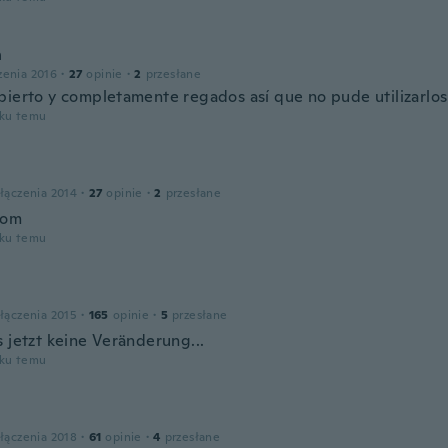
n
zenia 2016
·
27
opinie
·
2
przesłane
bierto y completamente regados así que no pude utilizarlos
oku temu
łączenia 2014
·
27
opinie
·
2
przesłane
bom
oku temu
łączenia 2015
·
165
opinie
·
5
przesłane
s jetzt keine Veränderung...
oku temu
łączenia 2018
·
61
opinie
·
4
przesłane