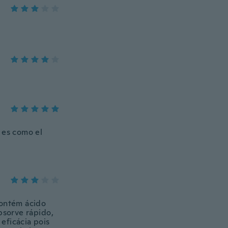
 es como el
contém ácido
bsorve rápido,
eficácia pois