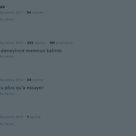
us
łączenia 2017
·
54
opinie
oku temu
łączenia 2015
·
252
opinie
·
161
przesłane
deneyince memnun kalırım
oku temu
łączenia 2014
·
34
opinie
çu plus qu'a essayer
oku temu
łączenia 2018
·
1
opinie
oku temu