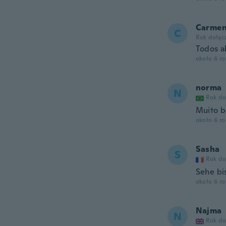
Carme
C
Rok dołąc
Todos a
około 6 r
norma
N
Rok do
Muito 
około 6 r
Sasha
S
Rok do
Sehe bi
około 6 r
Najma
N
Rok do