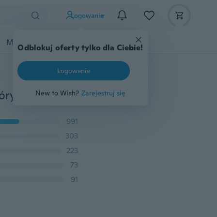
Logowanie
Moda
Przybory dziecięce
Więcej
Odblokuj oferty tylko dla Ciebie!
Logowanie
Serum z esencją kwasu hialuronowego Pielęgnacja skóry Głęboka pielęgnacja twarzy Anti Aging Intensywny lifting twarzy Ujędrniający przeciwzmarszczkowy
New to Wish?
Zarejestruj się
991
303
223
73
91