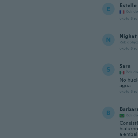
Estelle
E
Rok do
około 6 r
Nighat
N
Rok dołąc
około 6 r
Sara
S
Rok do
No huel
agua
około 6 r
Barbar
B
Rok do
Consist
hialuro
a embal