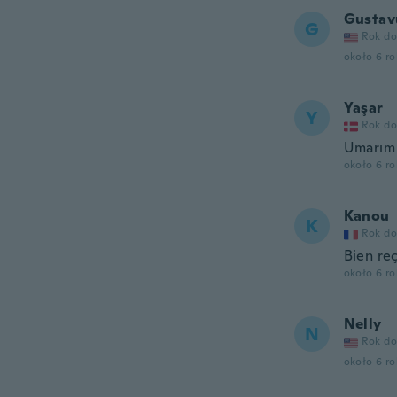
Gustav
G
Rok do
około 6 r
Yaşar
Y
Rok do
Umarım 
około 6 r
Kanou
K
Rok do
Bien re
około 6 r
Nelly
N
Rok do
około 6 r