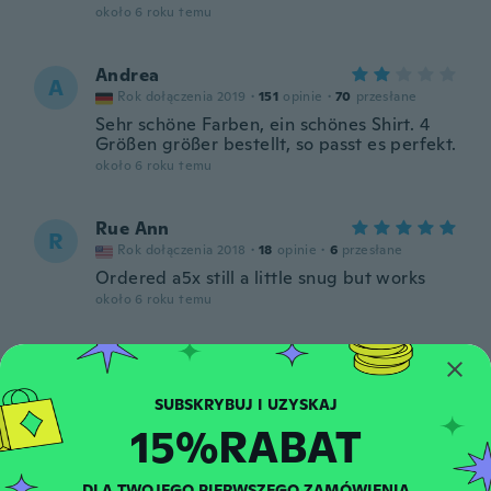
około 6 roku temu
Andrea
A
Rok dołączenia 2019
·
151
opinie
·
70
przesłane
Sehr schöne Farben, ein schönes Shirt. 4
Größen größer bestellt, so passt es perfekt.
około 6 roku temu
Rue Ann
R
Rok dołączenia 2018
·
18
opinie
·
6
przesłane
Ordered a5x still a little snug but works
około 6 roku temu
Laurence
L
Rok dołączenia 2020
·
21
opinie
około 6 roku temu
15%RABAT
Jasmin
J
DLA TWOJEGO PIERWSZEGO ZAMÓWIENIA