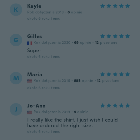
Kayle
K
Rok dołączenia 2018
·
6
opinie
około 6 roku temu
Gilles
G
Rok dołączenia 2020
·
69
opinie
·
12
przesłane
Super
około 6 roku temu
Maria
M
Rok dołączenia 2016
·
685
opinie
·
12
przesłane
około 6 roku temu
Jo-Ann
J
Rok dołączenia 2019
·
4
opinie
I really like the shirt. I just wish I could
have ordered the right size.
około 6 roku temu