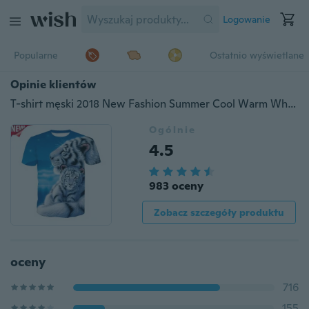
Logowanie
Popularne
Ostatnio wyświetlane
Opinie klientów
T-shirt męski 2018 New Fashion Summer Cool Warm White Tiger 3d Druk cyfrowy Oddychająca szybkoschnąca koszulka sportowa
Ogólnie
4.5
983 oceny
Zobacz szczegóły produktu
oceny
716
155