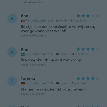
około 4 roku temu
Ann
A
Rok dołączenia 2019
·
9
opinie
·
1
przesłane
Beetje slap om aanbaksel te verwijderen,
voor gewone vaat wel ok.
około 4 roku temu
Ann
A
Rok dołączenia 2017
·
64
opinie
·
4
przesłane
Bra som skrubb på ansiktet kropp
około 4 roku temu
Tatjana
T
Rok dołączenia 2017
·
64
opinie
·
1
przesłane
Kleiner, praktischer Silikonschwamm
około 4 roku temu