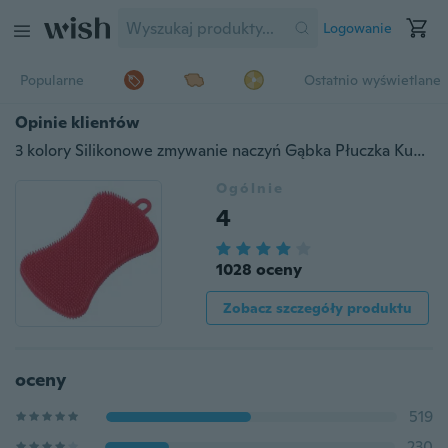
Logowanie
Popularne
Ostatnio wyświetlane
Opinie klientów
3 kolory Silikonowe zmywanie naczyń Gąbka Płuczka Kuchnia Dostarczanie Czyszczenie Antybakteryjna szczotka do mycia narzędzi
Ogólnie
4
1028 oceny
Zobacz szczegóły produktu
oceny
519
230