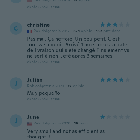
około 6 roku temu
christine
C
Rok dołączenia 2017
·
321
opinie
·
132
przesłane
Pas mal. Ça nettoie. Un peu petit. C'est
tout wish quoi ! Arrivé 1 mois apres la date
de livraison qui a ete changé Finalement va
ne sert à rien. Jeté après 3 semaines
około 6 roku temu
Julián
J
Rok dołączenia 2020
·
12
opinie
Muy pequeño
około 6 roku temu
June
J
Rok dołączenia 2020
·
10
opinie
Very small and not as efficient as I
thought!!!