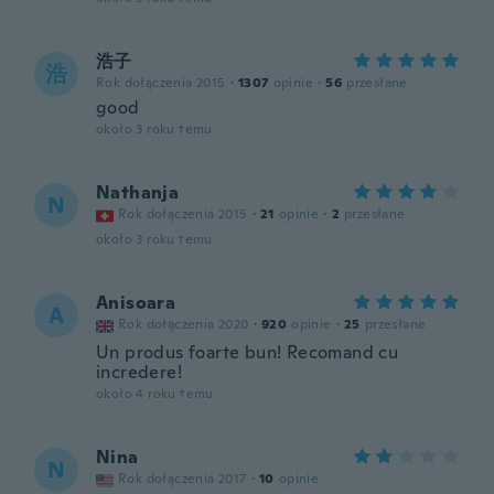
浩子
浩
Rok dołączenia 2015
·
1307
opinie
·
56
przesłane
good
około 3 roku temu
Nathanja
N
Rok dołączenia 2015
·
21
opinie
·
2
przesłane
około 3 roku temu
Anisoara
A
Rok dołączenia 2020
·
920
opinie
·
25
przesłane
Un produs foarte bun! Recomand cu
incredere!
około 4 roku temu
Nina
N
Rok dołączenia 2017
·
10
opinie