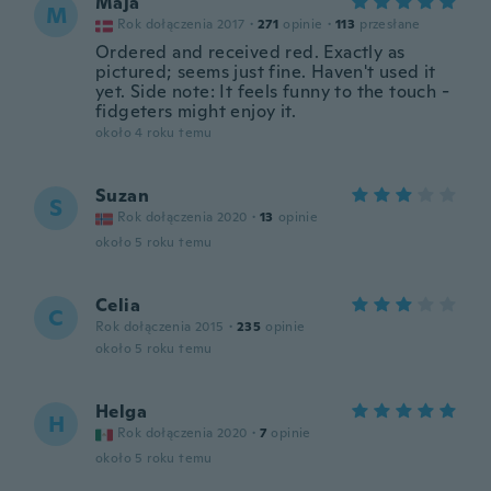
Maja
M
Rok dołączenia 2017
·
271
opinie
·
113
przesłane
Ordered and received red. Exactly as
pictured; seems just fine. Haven't used it
yet. Side note: It feels funny to the touch -
fidgeters might enjoy it.
około 4 roku temu
Suzan
S
Rok dołączenia 2020
·
13
opinie
około 5 roku temu
Celia
C
Rok dołączenia 2015
·
235
opinie
około 5 roku temu
Helga
H
Rok dołączenia 2020
·
7
opinie
około 5 roku temu