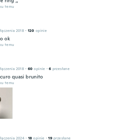
e ring ,,
oku temu
łączenia 2018
·
120
opinie
o ok
oku temu
a
łączenia 2018
·
60
opinie
·
6
przesłane
scuro quasi brunito
oku temu
łączenia 2024
·
18
opinie
·
19
przesłane