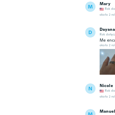
Mary
M
Rok do
około 2 r
Dayana
D
Rok dołąc
Me enca
około 2 r
Nicole
N
Rok do
około 2 r
Manue
M