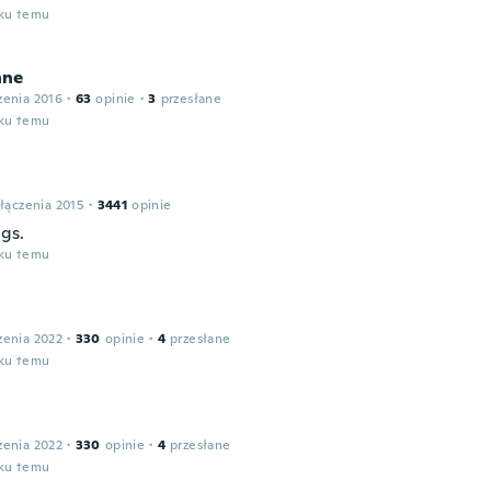
oku temu
nne
zenia 2016
·
63
opinie
·
3
przesłane
oku temu
łączenia 2015
·
3441
opinie
ngs.
oku temu
zenia 2022
·
330
opinie
·
4
przesłane
oku temu
zenia 2022
·
330
opinie
·
4
przesłane
oku temu