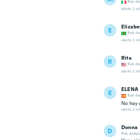
Rok do
około 2 r
Elizabe
E
Rok do
około 2 r
Rita
R
Rok do
około 2 r
ELENA
E
Rok do
No hay q
około 2 r
Donna
D
Rok dołąc