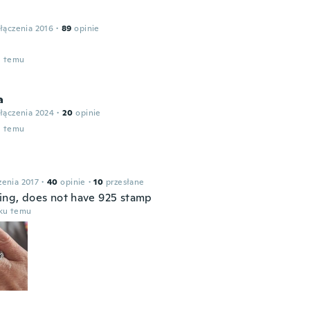
łączenia 2016
·
89
opinie
u temu
a
łączenia 2024
·
20
opinie
u temu
zenia 2017
·
40
opinie
·
10
przesłane
ring, does not have 925 stamp
oku temu