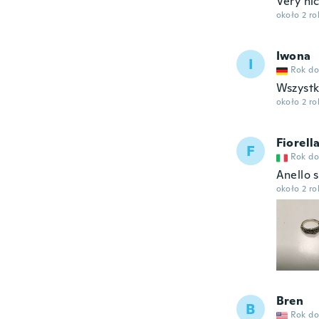
Very nic
około 2 r
Iwona
I
Rok do
Wszystk
około 2 r
Fiorell
F
Rok do
Anello 
około 2 r
Bren
B
Rok do