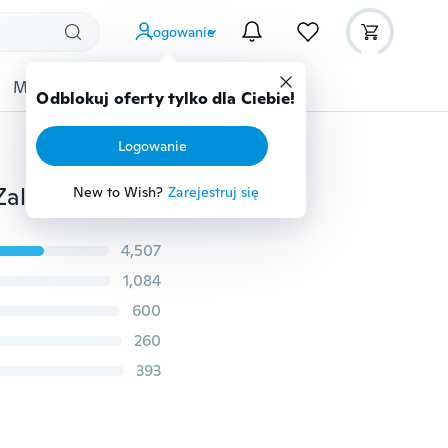
Logowanie
Moda
Przybory dziecięce
Więcej
Odblokuj oferty tylko dla Ciebie!
Logowanie
Kobiety w stylu vintage 925 Srebro Róża Pierścionek Zaloty Ślub Zaręczyny Obrączki Biżuteria
New to Wish?
Zarejestruj się
4,507
1,084
600
260
393