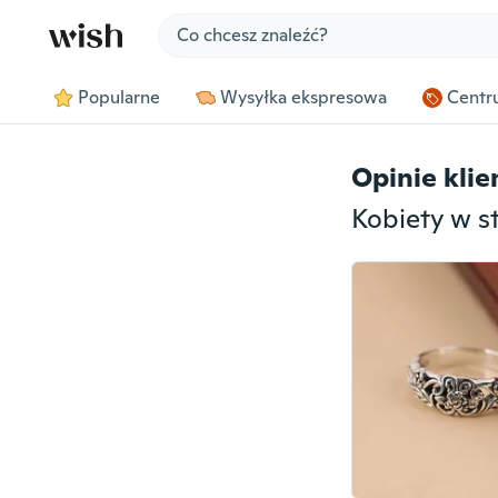
Jump to section
Popularne
Wysyłka ekspresowa
Centru
Opinie kli