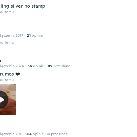
ling silver no stamp
oku temu
łączenia 2017
·
21
opinie
oku temu
a
łączenia 2024
·
56
opinie
·
85
przesłane
frumos ❤️
oku temu
łączenia 2015
·
64
opinie
·
8
przesłane