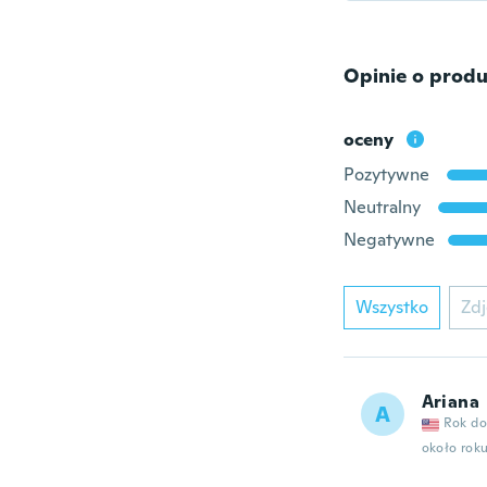
Opinie o produ
oceny
Pozytywne
Neutralny
Negatywne
Wszystko
Zdj
Ariana
A
Rok do
około rok