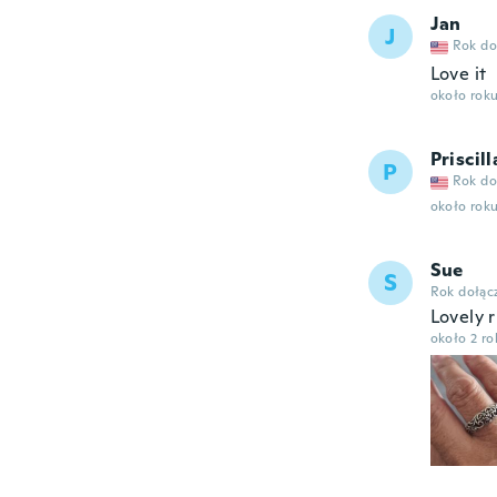
Jan
J
Rok do
Love it
około rok
Priscill
P
Rok do
około rok
Sue
S
Rok dołąc
Lovely 
około 2 r