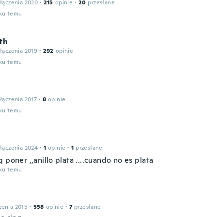
łączenia 2020
·
215
opinie
·
20
przesłane
oku temu
th
łączenia 2019
·
292
opinie
oku temu
łączenia 2017
·
8
opinie
oku temu
łączenia 2024
·
1
opinie
·
1
przesłane
 poner ,,anillo plata ....cuando no es plata
oku temu
zenia 2015
·
558
opinie
·
7
przesłane