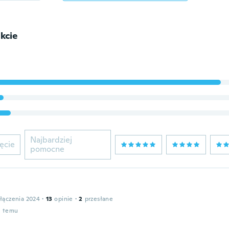
kcie
Najbardziej
ęcie
pomocne
łączenia 2024
·
13
opinie
·
2
przesłane
u temu