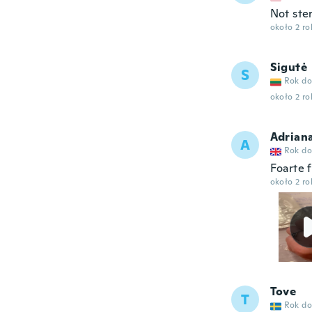
Not ster
około 2 r
Sigutė
S
Rok do
około 2 r
Adrian
A
Rok do
Foarte 
około 2 r
Tove
T
Rok do