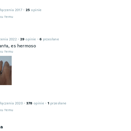
łączenia 2017
·
25
opinie
oku temu
zenia 2022
·
29
opinie
·
6
przesłane
nta, es hermoso
oku temu
łączenia 2020
·
378
opinie
·
1
przesłane
oku temu
la