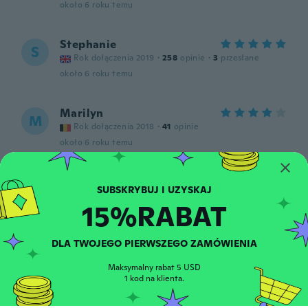
około 6 roku temu
Stephanie
S
Rok dołączenia 2019
·
258
opinie
·
3
przesłane
około 6 roku temu
Marilyn
M
Rok dołączenia 2018
·
41
opinie
około 6 roku temu
Alyssa
A
Rok dołączenia 2014
·
55
opinie
·
21
przesłane
15%RABAT
około 6 roku temu
DLA TWOJEGO PIERWSZEGO ZAMÓWIENIA
Sylvie
S
Rok dołączenia 2015
·
43
opinie
Maksymalny rabat 5 USD
około 6 roku temu
1 kod na klienta.