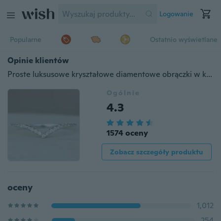
Logowanie
Popularne
Ostatnio wyświetlane
Opinie klientów
Proste luksusowe kryształowe diamentowe obrączki w kształcie litery V elegancki urok kobiety pierścionki zaręczynowe na palec srebrne akcesoria w stylu vintage biżuteria prezenty
Ogólnie
4.3
1574 oceny
Zobacz szczegóły produktu
oceny
1,012
254