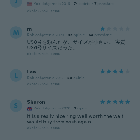
J
Rok dołączenia 2016
·
74
opinie
·
7
przesłane
około 6 roku temu
m
M
Rok dołączenia 2020
·
92
opinie
·
64
przesłane
US8号を頼んだが、サイズが小さい。 実質
US6号サイズだった。
około 6 roku temu
Lea
L
Rok dołączenia 2015
·
58
opinie
około 6 roku temu
Sharon
S
Rok dołączenia 2020
·
3
opinie
it is a really nice ring well worth the wait
would buy from wish again
około 6 roku temu