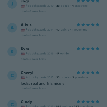
Jogi
J
Rok dołączenia 2019
·
23
opinie
·
1
przesłane
około 6 roku temu
Alixis
A
Rok dołączenia 2014
·
10
opinie
·
1
przesłane
około 6 roku temu
Kym
K
Rok dołączenia 2016
·
17
opinie
około 6 roku temu
Cheryl
C
Rok dołączenia 2015
·
22
opinie
·
2
przesłane
looks real and fits nicely
około 6 roku temu
Cindy
C
Rok dołączenia 2017
·
389
opinie
·
287
przesłane