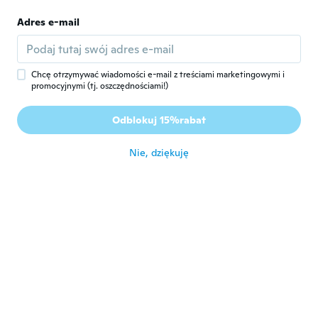
Yifat
Y
Adres e-mail
Rok dołączenia 2018
·
61
opinie
·
37
przesłane
Very pretty 😍
około 6 roku temu
Chcę otrzymywać wiadomości e-mail z treściami marketingowymi i
promocyjnymi (tj. oszczędnościami!)
Mathilde
M
Rok dołączenia 2017
·
29
opinie
Odblokuj 15%rabat
Très bien
około 6 roku temu
Nie, dziękuję
Janice
J
Rok dołączenia 2017
·
192
opinie
około 6 roku temu
Jacqueline
J
Rok dołączenia 2019
·
365
opinie
·
188
przesłane
Très jolie 💍 bague je suis contente de mon
achat 👍🏻🙋🏻
około 6 roku temu