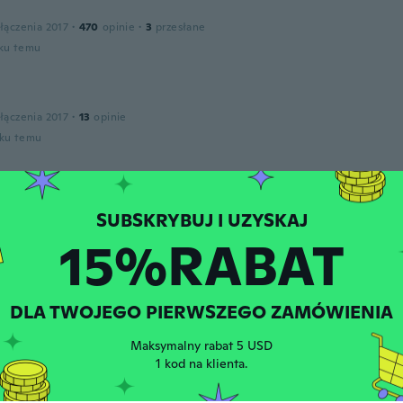
łączenia 2017
·
470
opinie
·
3
przesłane
oku temu
łączenia 2017
·
13
opinie
oku temu
o Manuel
łączenia 2020
·
107
opinie
·
1
przesłane
oku temu
15%RABAT
anuel
łączenia 2020
·
31
opinie
·
2
przesłane
DLA TWOJEGO PIERWSZEGO ZAMÓWIENIA
oku temu
Maksymalny rabat 5 USD
1 kod na klienta.
co
łączenia 2018
·
4
opinie