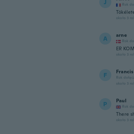
J
Rok do
Tökélet
około 3 r
arne
A
Rok do
ER KOM
około 3 r
Francis
F
Rok dołąc
około 3 r
Paul
P
Rok do
There s
około 3 r