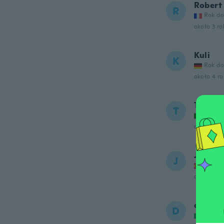
Robert
R
Rok do
około 3 r
Kuli
K
Rok do
około 4 r
Teofil
T
Rok do
około 4 r
Juan M
J
Rok do
około 4 r
domeni
D
Rok do