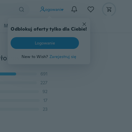
Logowanie
Moda
Przybory dziecięce
Więcej
Odblokuj oferty tylko dla Ciebie!
Logowanie
2 szt. / Zestaw Nowy zestaw narzędzi do przewijania tłoków hamulca samochodowego z prawej strony
New to Wish?
Zarejestruj się
691
227
92
17
23