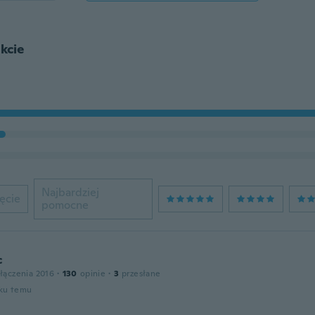
kcie
Najbardziej
ęcie
pomocne
c
łączenia 2016
·
130
opinie
·
3
przesłane
oku temu