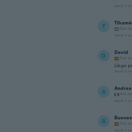
.
około 5 r
Tihamé
T
Rok do
około 5 r
David
D
Rok do
Llego p
około 5 r
Andrea
A
Rok do
około 5 r
Buenav
B
Rok do
około 5 r