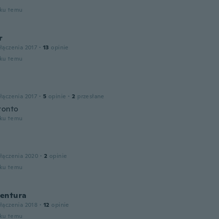
oku temu
r
łączenia 2017
·
13
opinie
oku temu
łączenia 2017
·
5
opinie
·
2
przesłane
ronto
oku temu
łączenia 2020
·
2
opinie
oku temu
entura
łączenia 2018
·
12
opinie
oku temu