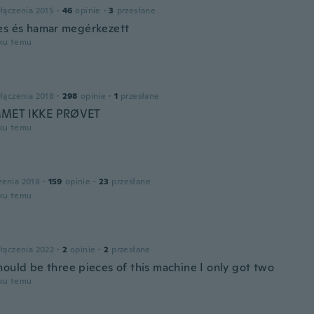
łączenia 2015
·
46
opinie
·
3
przesłane
es és hamar megérkezett
oku temu
łączenia 2018
·
298
opinie
·
1
przesłane
MET IKKE PRØVET
oku temu
zenia 2018
·
159
opinie
·
23
przesłane
oku temu
łączenia 2022
·
2
opinie
·
2
przesłane
hould be three pieces of this machine I only got two
oku temu