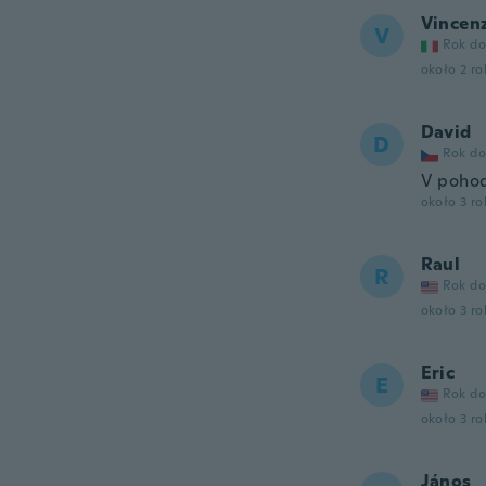
Vincen
V
Rok do
około 2 r
David
D
Rok do
V pohod
około 3 r
Raul
R
Rok do
około 3 r
Eric
E
Rok do
około 3 r
János