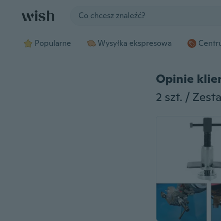
Jump to section
Popularne
Wysyłka ekspresowa
Centru
Opinie kli