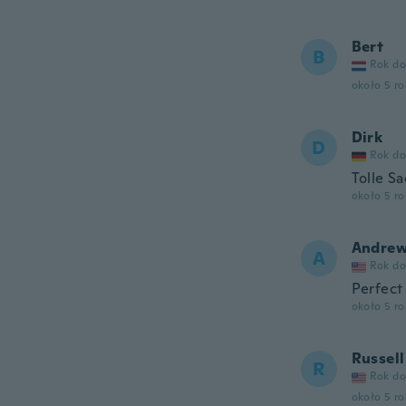
Bert
B
Rok do
około 5 r
Dirk
D
Rok do
Tolle Sa
około 5 r
Andre
A
Rok do
Perfect
około 5 r
Russell
R
Rok do
około 5 r