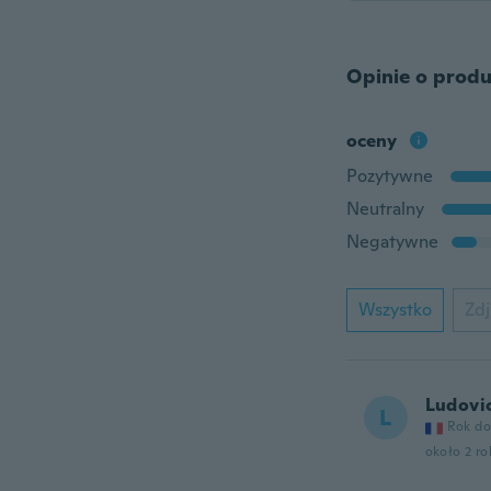
Opinie o produ
oceny
Pozytywne
Neutralny
Negatywne
Wszystko
Zdj
Ludovi
L
Rok do
około 2 r