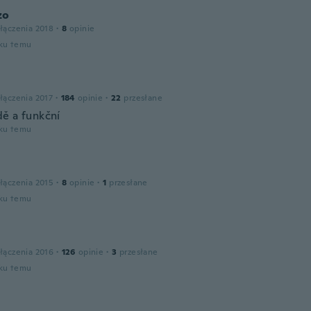
zo
łączenia 2018
·
8
opinie
oku temu
łączenia 2017
·
184
opinie
·
22
przesłane
ě a funkční
oku temu
łączenia 2015
·
8
opinie
·
1
przesłane
oku temu
łączenia 2016
·
126
opinie
·
3
przesłane
oku temu