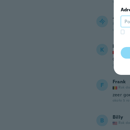
około 5 r
Adr
今石
今
Rok dołąc
około 5 r
kimera
K
Rok do
Ok top 
około 5 r
Frank
F
Rok do
zeer go
około 5 r
Billy
B
Rok do