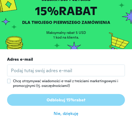
Rok dołączenia 2019
·
4
opinie
15%RABAT
全然防水じゃない
około 6 roku temu
DLA TWOJEGO PIERWSZEGO ZAMÓWIENIA
René A.
R
Maksymalny rabat 5 USD
Rok dołączenia 2018
·
40
opinie
·
20
przesłane
1 kod na klienta.
około 6 roku temu
Dennis
Adres e-mail
D
Rok dołączenia 2017
·
41
opinie
I like it
około 6 roku temu
Chcę otrzymywać wiadomości e-mail z treściami marketingowymi i
promocyjnymi (tj. oszczędnościami!)
Laura
L
Odblokuj 15%rabat
Rok dołączenia 2019
·
3
opinie
około 6 roku temu
Nie, dziękuję
FABIEN
F
Rok dołączenia 2017
·
68
opinie
·
2
przesłane