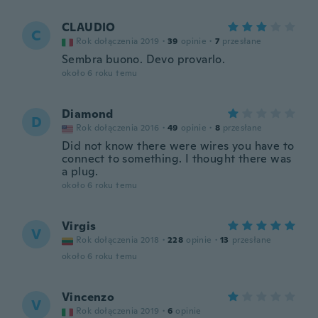
CLAUDIO
C
Rok dołączenia 2019
·
39
opinie
·
7
przesłane
Sembra buono. Devo provarlo.
około 6 roku temu
Diamond
D
Rok dołączenia 2016
·
49
opinie
·
8
przesłane
Did not know there were wires you have to
connect to something. I thought there was
a plug.
około 6 roku temu
Virgis
V
Rok dołączenia 2018
·
228
opinie
·
13
przesłane
około 6 roku temu
Vincenzo
V
Rok dołączenia 2019
·
6
opinie