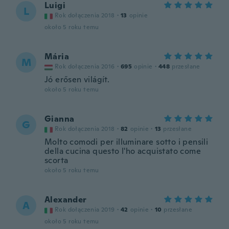
Luigi
L
Rok dołączenia 2018
·
13
opinie
około 5 roku temu
Mária
M
Rok dołączenia 2016
·
695
opinie
·
448
przesłane
Jó erősen világít.
około 5 roku temu
Gianna
G
Rok dołączenia 2018
·
82
opinie
·
13
przesłane
Molto comodi per illuminare sotto i pensili
della cucina questo l'ho acquistato come
scorta
około 5 roku temu
Alexander
A
Rok dołączenia 2019
·
42
opinie
·
10
przesłane
około 5 roku temu