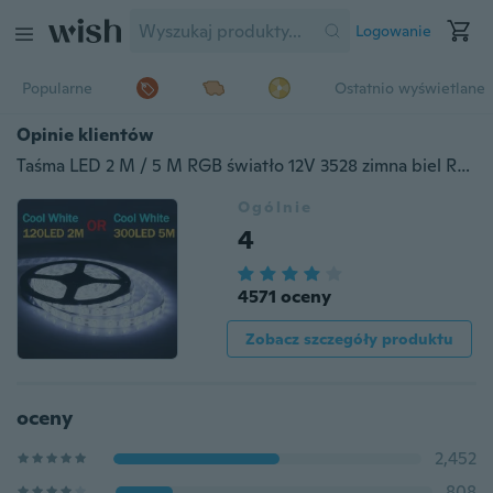
Logowanie
Popularne
Ostatnio wyświetlane
Opinie klientów
Taśma LED 2 M / 5 M RGB światło 12V 3528 zimna biel RGB 120Led / 300Led SMD elastyczna girlanda żarówkowa led dekoracja zewnętrzna
Ogólnie
4
4571 oceny
Zobacz szczegóły produktu
oceny
2,452
808