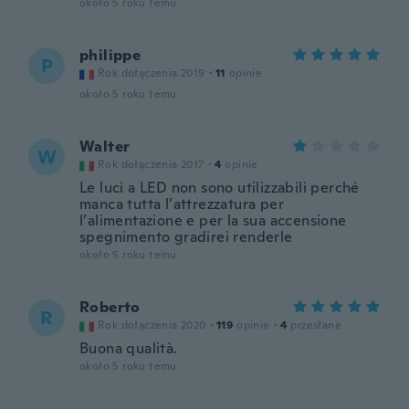
około 5 roku temu
philippe
P
Rok dołączenia 2019
·
11
opinie
około 5 roku temu
Walter
W
Rok dołączenia 2017
·
4
opinie
Le luci a LED non sono utilizzabili perché
manca tutta l’attrezzatura per
l’alimentazione e per la sua accensione
spegnimento gradirei renderle
około 5 roku temu
Roberto
R
Rok dołączenia 2020
·
119
opinie
·
4
przesłane
Buona qualità.
około 5 roku temu