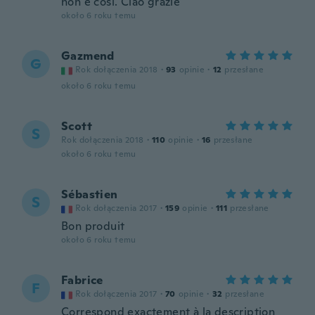
non è così. Ciao grazie
około 6 roku temu
Gazmend
G
Rok dołączenia 2018
·
93
opinie
·
12
przesłane
około 6 roku temu
Scott
S
Rok dołączenia 2018
·
110
opinie
·
16
przesłane
około 6 roku temu
Sébastien
S
Rok dołączenia 2017
·
159
opinie
·
111
przesłane
Bon produit
około 6 roku temu
Fabrice
F
Rok dołączenia 2017
·
70
opinie
·
32
przesłane
Correspond exactement à la description