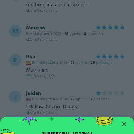
si e bruciata appena accesi
około 6 roku temu
Moussa
M
Rok dołączenia 2015
·
19
opinie
·
2
przesłane
około 6 roku temu
Raül
R
Rok dołączenia 2018
·
23
opinie
·
26
przesłane
Muy bien
około 6 roku temu
jaiden
J
Rok dołączenia 2018
·
27
opinie
·
7
przesłane
Idk how to wire things.
około 6 roku temu
ぽん
ぽ