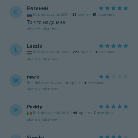
Евгений
Е
Rok dołączenia 2021
·
21
opinie
·
15
przesłane
То что надо мне.
około 5 roku temu
László
L
Rok dołączenia 2015
·
225
opinie
·
1
przesłane
około 5 roku temu
mark
M
Rok dołączenia 2021
·
9
opinie
·
1
przesłane
około 5 roku temu
Paddy
P
Rok dołączenia 2020
·
46
opinie
·
7
przesłane
około 5 roku temu
Simcha