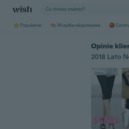
Jump to section
Popularne
Wysyłka ekspresowa
Centru
Opinie kli