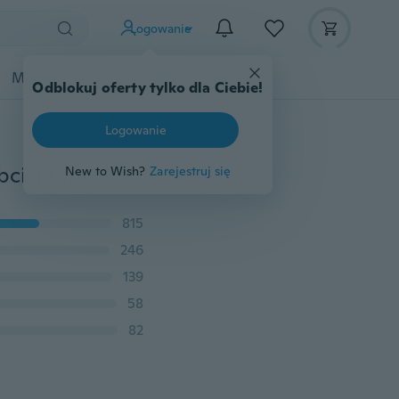
Logowanie
Moda
Przybory dziecięce
Więcej
Odblokuj oferty tylko dla Ciebie!
Logowanie
2018 Lato Nowe kobiety Na co dzień Cukierki Kolor Obcisłe wąskie spodnie ołówkowe Spodnie Capris Do kolan Spodnie Legginsy
New to Wish?
Zarejestruj się
815
246
139
58
82