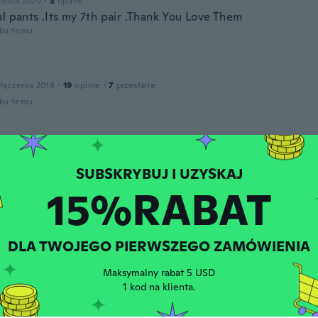
zenia 2020
·
3
opinie
ul pants .Its my 7th pair .Thank You Love Them
oku temu
łączenia 2019
·
19
opinie
·
7
przesłane
oku temu
łączenia 2016
·
17
opinie
oku temu
15%RABAT
łączenia 2019
·
15
opinie
DLA TWOJEGO PIERWSZEGO ZAMÓWIENIA
oku temu
Maksymalny rabat 5 USD
1 kod na klienta.
łączenia 2018
·
3
opinie
oku temu