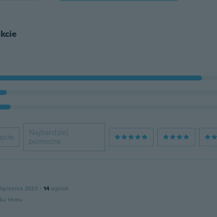
kcie
Najbardziej
ęcie
pomocne
łączenia 2020
·
14
opinie
oku temu