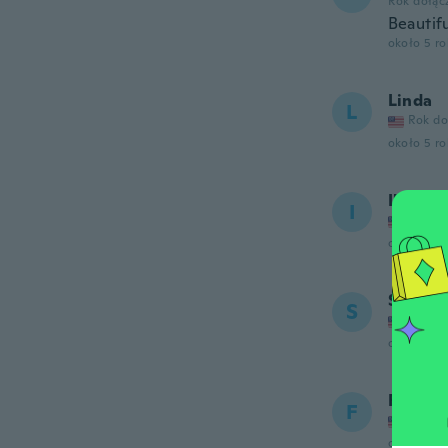
Rok dołąc
Beautif
około 5 r
Linda
L
Rok do
około 5 r
Ilona
I
Rok do
około 5 r
Sheila
S
Rok do
około 5 r
Faye
F
Rok do
około 5 r