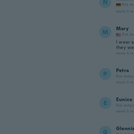
N
Rok do
około 5 r
Mary
M
Rok do
I wear a
they wer
około 5 r
Petra
P
Rok dołąc
około 5 r
Eunice
E
Rok dołąc
około 5 r
Glenni
G