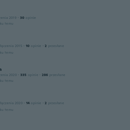
a
zenia 2019
·
30
opinie
oku temu
łączenia 2015
·
10
opinie
·
2
przesłane
oku temu
a
zenia 2020
·
335
opinie
·
286
przesłane
oku temu
łączenia 2020
·
14
opinie
·
2
przesłane
oku temu