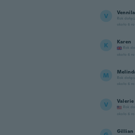
Vennil
V
Rok dołąc
około 6 r
Karen
K
Rok do
około 6 r
Melind
M
Rok dołąc
około 6 r
Valerie
V
Rok do
około 6 r
Gillian
G