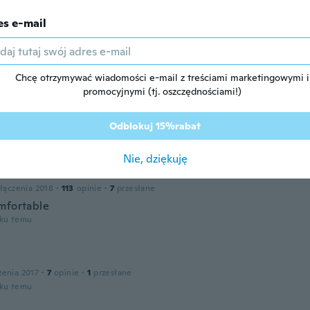
es e-mail
łączenia 2017
·
3
opinie
oku temu
Chcę otrzymywać wiadomości e-mail z treściami marketingowymi i
promocyjnymi (tj. oszczędnościami!)
łączenia 2019
·
66
opinie
Odblokuj 15%rabat
oku temu
Nie, dziękuję
łączenia 2018
·
113
opinie
·
7
przesłane
mfortable
oku temu
zenia 2017
·
7
opinie
·
1
przesłane
oku temu