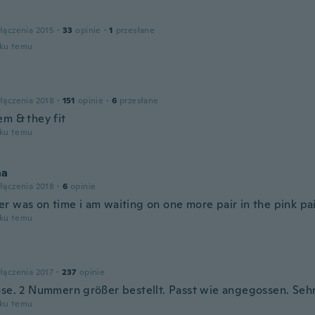
łączenia 2015
·
33
opinie
·
1
przesłane
oku temu
łączenia 2018
·
151
opinie
·
6
przesłane
em & they fit
oku temu
na
łączenia 2018
·
6
opinie
r was on time i am waiting on one more pair in the pink pai
oku temu
łączenia 2017
·
237
opinie
ose. 2 Nummern größer bestellt. Passt wie angegossen. Sehr
oku temu