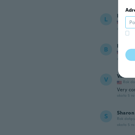
Adr
Linda
L
Rok do
około 5 r
Ben
B
Rok do
około 5 r
Val
V
Rok do
Very co
około 5 r
Sharon
S
Rok dołąc
około 5 r