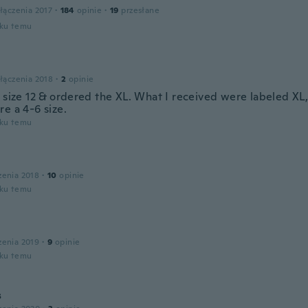
łączenia 2017
·
184
opinie
·
19
przesłane
oku temu
łączenia 2018
·
2
opinie
 size 12 & ordered the XL. What I received were labeled XL, 
e a 4-6 size.
oku temu
zenia 2018
·
10
opinie
oku temu
zenia 2019
·
9
opinie
oku temu
s