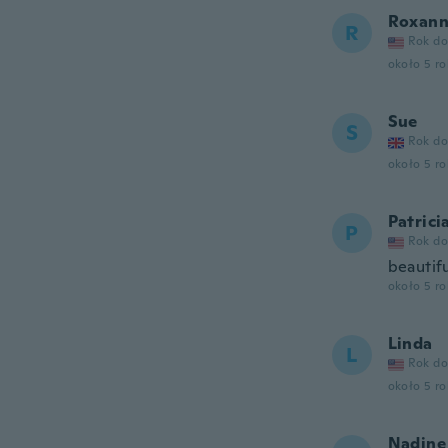
Roxan
R
Rok do
około 5 r
Sue
S
Rok do
około 5 r
Patrici
P
Rok do
beautifu
około 5 r
Linda
L
Rok do
około 5 r
Nadine