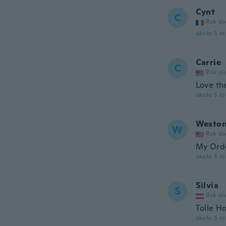
Cynt
C
Rok do
około 5 r
Carrie
C
Rok do
Love th
około 5 r
Westo
W
Rok do
My Orde
około 5 r
Silvia
S
Rok do
Tolle H
około 5 r