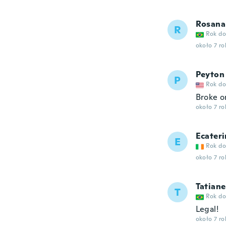
Rosana
R
Rok do
około 7 r
Peyton
P
Rok do
Broke on
około 7 r
Ecateri
E
Rok do
około 7 r
Tatiane
T
Rok do
Legal!
około 7 r