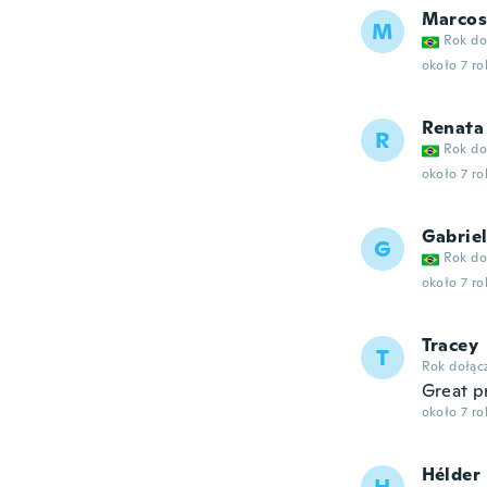
Marcos
M
Rok do
około 7 r
Renata
R
Rok do
około 7 r
Gabrie
G
Rok do
około 7 r
Tracey
T
Rok dołąc
Great p
około 7 r
Hélder