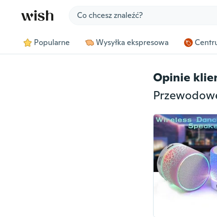
Jump to section
Popularne
Wysyłka ekspresowa
Centru
Opinie kli