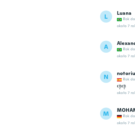
Luana
L
Rok do
około 7 r
Alexan
A
Rok do
około 7 r
notori
N
Rok do
👎👎
około 7 r
MOHA
M
Rok do
około 7 r