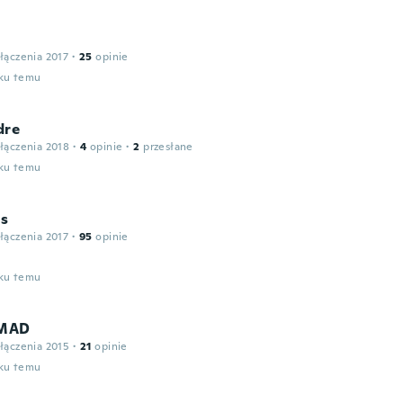
łączenia 2017
·
25
opinie
oku temu
dre
łączenia 2018
·
4
opinie
·
2
przesłane
oku temu
us
łączenia 2017
·
95
opinie
oku temu
MAD
łączenia 2015
·
21
opinie
oku temu