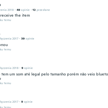
D
zenia 2018
·
49
opinie
·
12
przesłane
 receive the item
oku temu
e
łączenia 2017
·
39
opinie
onou
oku temu
łączenia 2018
·
9
opinie
 tem um som até legal pelo tamanho porém não veio bluet
o
oku temu
łączenia 2017
·
9
opinie
oku temu