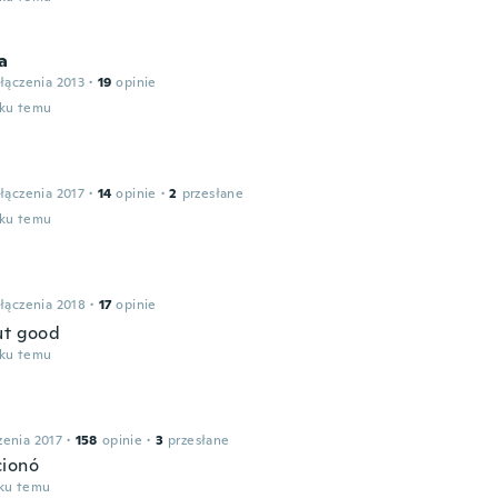
a
łączenia 2013
·
19
opinie
oku temu
łączenia 2017
·
14
opinie
·
2
przesłane
oku temu
łączenia 2018
·
17
opinie
ut good
oku temu
zenia 2017
·
158
opinie
·
3
przesłane
cionó
oku temu