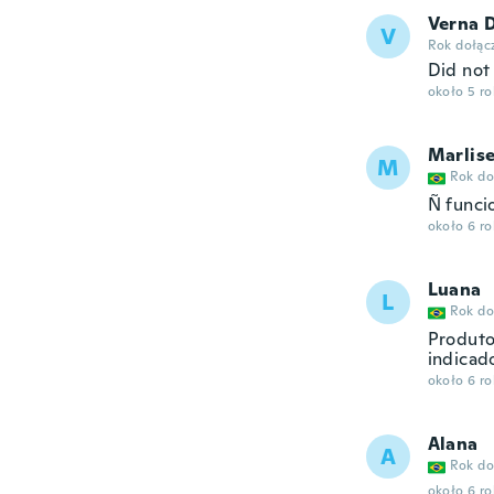
Verna 
V
Rok dołąc
Did not
około 5 r
Marlis
M
Rok do
Ñ funci
około 6 r
Luana
L
Rok do
Produto
indicad
około 6 r
Alana
A
Rok do
około 6 r