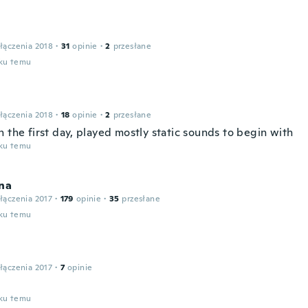
łączenia 2018
·
31
opinie
·
2
przesłane
oku temu
łączenia 2018
·
18
opinie
·
2
przesłane
 the first day, played mostly static sounds to begin with
oku temu
na
łączenia 2017
·
179
opinie
·
35
przesłane
oku temu
łączenia 2017
·
7
opinie
oku temu