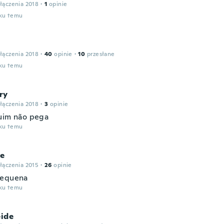
łączenia 2018
·
1
opinie
oku temu
łączenia 2018
·
40
opinie
·
10
przesłane
oku temu
ry
łączenia 2018
·
3
opinie
uim não pega
oku temu
ne
łączenia 2015
·
26
opinie
pequena
oku temu
eide