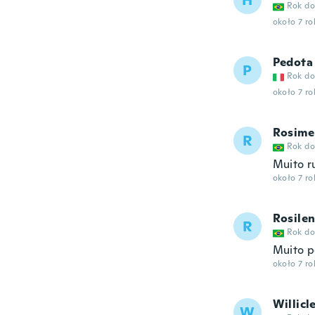
H
Rok do
około 7 r
Pedota
P
Rok do
około 7 r
Rosime
R
Rok do
Muito r
około 7 r
Rosile
R
Rok do
Muito 
około 7 r
Willicl
W