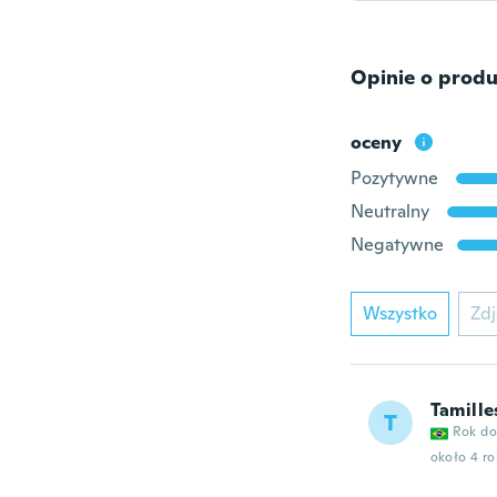
Opinie o produ
oceny
Pozytywne
Neutralny
Negatywne
Wszystko
Zdj
Tamille
T
Rok do
około 4 r