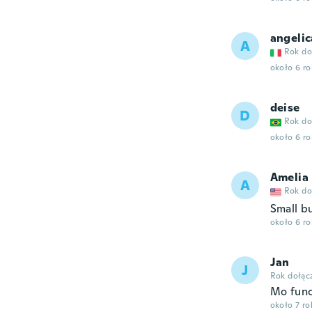
angelic
A
Rok do
około 6 r
deise
D
Rok do
około 6 r
Amelia
A
Rok do
Small b
około 6 r
Jan
J
Rok dołąc
Mo fun
około 7 r