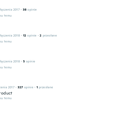
łączenia 2017
·
38
opinie
oku temu
łączenia 2018
·
12
opinie
·
2
przesłane
oku temu
l
łączenia 2018
·
5
opinie
oku temu
zenia 2017
·
327
opinie
·
1
przesłane
roduct
oku temu