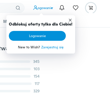
Logowanie
Moda
Przybory dziecięce
Więcej
Odblokuj oferty tylko dla Ciebie!
Logowanie
Przewodowe przenośne głośniki mini stereo Bass Odtwarzacz muzyczny Głośnik MP3 TF
New to Wish?
Zarejestruj się
345
103
154
117
329