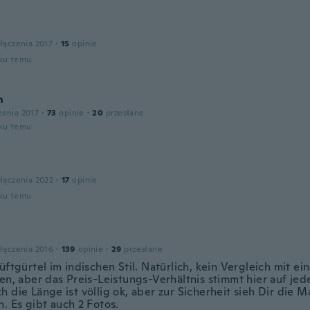
łączenia 2017
·
15
opinie
oku temu
n
zenia 2017
·
73
opinie
·
20
przesłane
oku temu
łączenia 2022
·
17
opinie
oku temu
łączenia 2016
·
139
opinie
·
29
przesłane
üftgürtel im indischen Stil. Natürlich, kein Vergleich mit ei
en, aber das Preis-Leistungs-Verhältnis stimmt hier auf jed
h die Länge ist völlig ok, aber zur Sicherheit sieh Dir die
. Es gibt auch 2 Fotos.