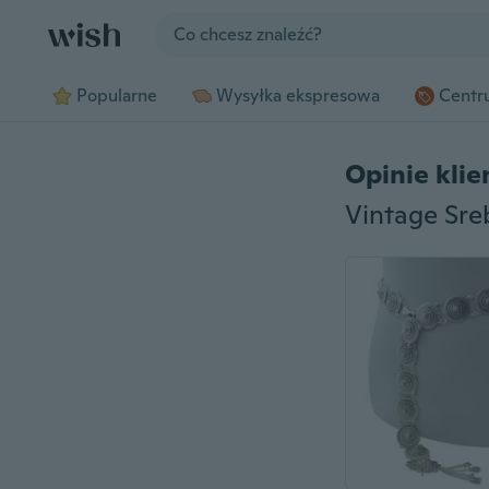
Jump to section
Popularne
Wysyłka ekspresowa
Centru
Opinie kli