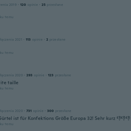
zenia 2019
·
120
opinie
·
25
przesłane
oku temu
łączenia 2021
·
113
opinie
·
2
przesłane
oku temu
łączenia 2020
·
293
opinie
·
123
przesłane
ite taille
oku temu
łączenia 2020
·
731
opinie
·
300
przesłane
ürtel ist für Konfektions Größe Europa 32! Sehr kurz 👎👎👎
oku temu