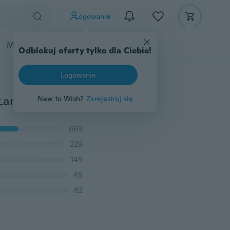
Logowanie
Moda
Przybory dziecięce
Więcej
Odblokuj oferty tylko dla Ciebie!
Logowanie
Vintage Srebrny łańcuch talii Bells Metalowy frędzel Łańcuch brzucha Urok Łańcuchy do paska Biżuteria ciała
New to Wish?
Zarejestruj się
669
229
149
45
62