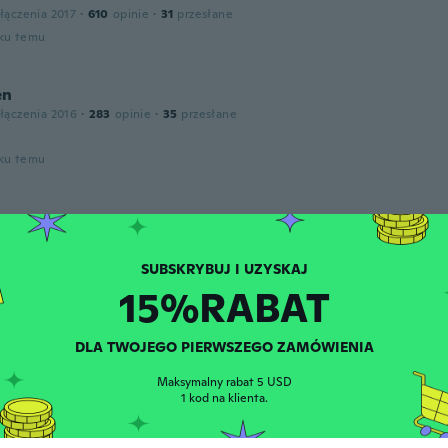
łączenia 2017
·
610
opinie
·
31
przesłane
oku temu
en
łączenia 2016
·
283
opinie
·
35
przesłane
oku temu
a
łączenia 2018
·
40
opinie
·
9
przesłane
chön
oku temu
15%RABAT
DLA TWOJEGO PIERWSZEGO ZAMÓWIENIA
łączenia 2022
·
5
opinie
oku temu
Maksymalny rabat 5 USD
1 kod na klienta.
ne