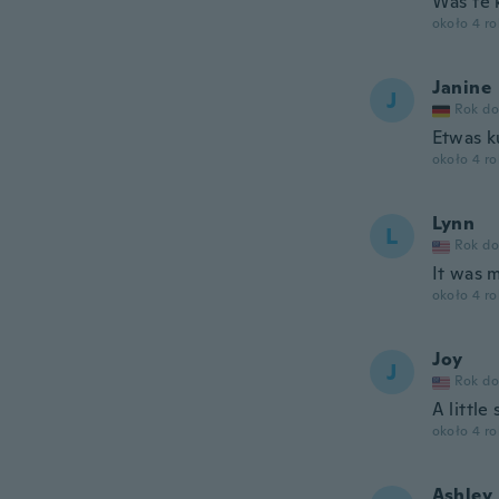
Was te 
około 4 r
Janine
J
Rok do
Etwas ku
około 4 r
Lynn
L
Rok do
It was 
około 4 r
Joy
J
Rok do
A little
około 4 r
Ashley