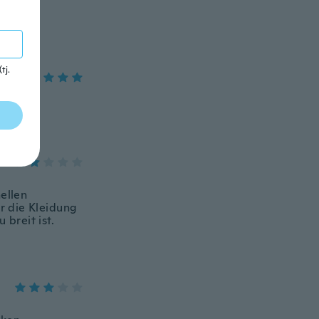
tj.
hellen
r die Kleidung
 breit ist.