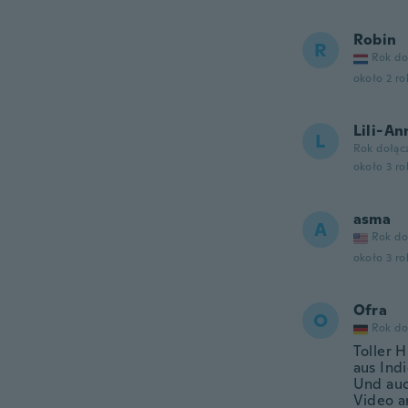
Robin
R
Rok do
około 2 r
Lili-An
L
Rok dołąc
około 3 r
asma
A
Rok do
około 3 r
Ofra
O
Rok do
Toller H
aus Indi
Und auc
Video an