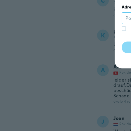
C
Rok dołąc
Adre
Bel acc
około 3 r
kellie
K
Rok dołąc
Love thi
około 3 r
Adriana
A
Rok do
leider 
drauf.D
beschädi
Schade
około 4 r
Joan
J
Rok do