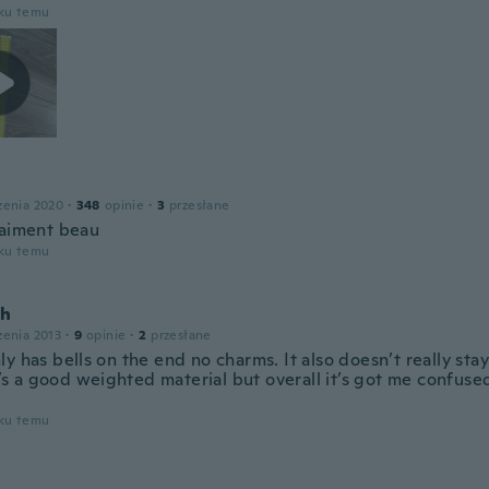
oku temu
zenia 2020
·
348
opinie
·
3
przesłane
raiment beau
oku temu
gh
zenia 2013
·
9
opinie
·
2
przesłane
y has bells on the end no charms. It also doesn’t really sta
It’s a good weighted material but overall it’s got me confus
oku temu