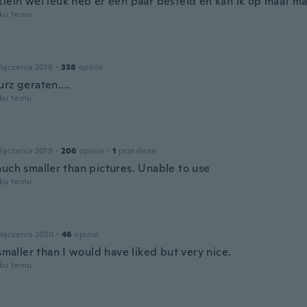
klein wel leuk heb er een paar besteld en kan ik op maat m
oku temu
łączenia 2018
·
338
opinie
rz geraten....
oku temu
łączenia 2019
·
206
opinie
·
1
przesłane
much smaller than pictures. Unable to use
oku temu
łączenia 2020
·
46
opinie
 smaller than I would have liked but very nice.
oku temu