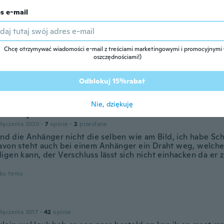
zenia 2017
·
23
opinie
s e-mail
essoire
oku temu
Chcę otrzymywać wiadomości e-mail z treściami marketingowymi i promocyjnymi (
oszczędnościami!)
zenia 2019
·
63
opinie
·
9
przesłane
s belt , it jingles when u walk
Odblokuj 15%rabat
oku temu
Nie, dziękuję
 Hordijk
łączenia 2020
·
7
opinie
·
2
przesłane
sind die Anhänger nicht die selben wie am Bild, ich habe Sc
avon steht auch bei einem Anhänger ein Draht weg, welche
gen kann, der Verschluss lässt sich nicht einhacken da er zu
oku temu
łączenia 2017
·
42
opinie