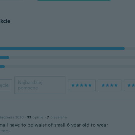
kcie
Najbardziej
ęcie
pomocne
łączenia 2020
·
33
opinie
·
7
przesłane
mall have to be waist of small 6 year old to wear
u temu