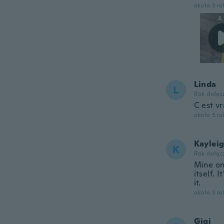
około 3 r
Linda
L
Rok dołąc
C est v
około 3 r
Kaylei
K
Rok dołąc
Mine onl
itself. 
it.
około 3 r
Gigi