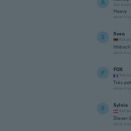
A
Rok dołąc
Heavy
około 4 r
Sven
S
Rok do
Hübsch
około 4 r
FOX
F
Rok do
Très pet
około 4 r
Sylvia
S
Rok do
Dieser G
około 4 r