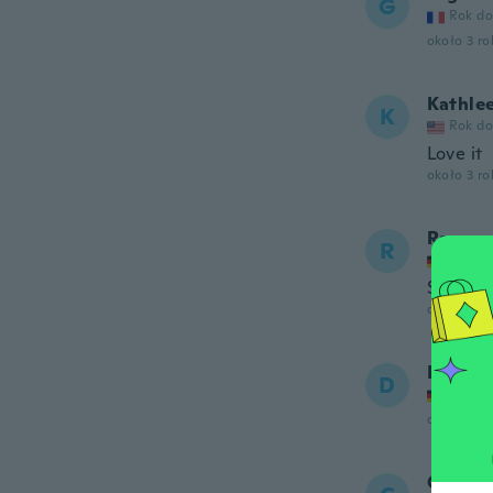
G
Rok do
około 3 r
Kathle
K
Rok do
Love it
około 3 r
Ramon
R
Rok do
Super s
około 3 r
Diana
D
Rok do
około 3 r
Caroly