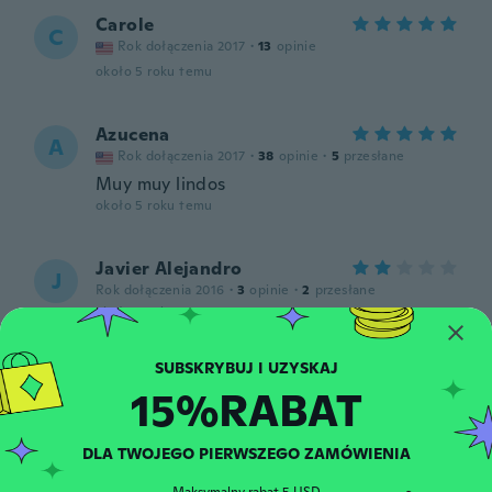
Carole
C
Rok dołączenia 2017
·
13
opinie
około 5 roku temu
Azucena
A
Rok dołączenia 2017
·
38
opinie
·
5
przesłane
Muy muy lindos
około 5 roku temu
Javier Alejandro
J
Rok dołączenia 2016
·
3
opinie
·
2
przesłane
około 5 roku temu
Tia-anya
T
15%RABAT
Rok dołączenia 2020
·
6
opinie
około 6 roku temu
DLA TWOJEGO PIERWSZEGO ZAMÓWIENIA
Mayra