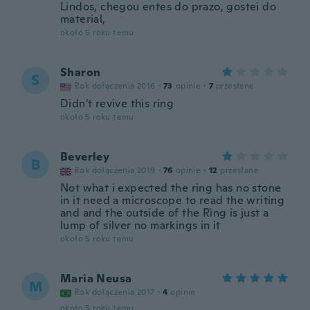
Lindos, chegou entes do prazo, gostei do
material,
około 5 roku temu
Sharon
S
Rok dołączenia 2016
·
73
opinie
·
7
przesłane
Didn't revive this ring
około 5 roku temu
Beverley
B
Rok dołączenia 2019
·
76
opinie
·
12
przesłane
Not what i expected the ring has no stone
in it need a microscope to read the writing
and and the outside of the Ring is just a
lump of silver no markings in it
około 5 roku temu
Maria Neusa
M
Rok dołączenia 2017
·
4
opinie
około 5 roku temu