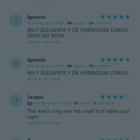
Ignacio
I
Rok dołączenia 2019
·
80
opinie
·
24
przesłane
MUY ELEGANTE Y DE HERMOSAS LÍNEAS.
GRACIAS WISH
około 5 roku temu
Ignacio
I
Rok dołączenia 2019
·
80
opinie
·
24
przesłane
MUY ELEGANTE Y DE HERMOSAS LÍNEAS.
około 5 roku temu
Jacqui
J
Rok dołączenia 2019
·
15
opinie
·
2
przesłane
The man's ring was too small but ladies just
right
około 5 roku temu