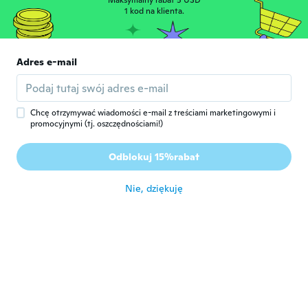
M
Maksymalny rabat 5 USD
Rok dołączenia 2020
·
14
opinie
1 kod na klienta.
około 6 roku temu
Adres e-mail
Henry
H
Rok dołączenia 2019
·
2
opinie
około 6 roku temu
Chcę otrzymywać wiadomości e-mail z treściami marketingowymi i
promocyjnymi (tj. oszczędnościami!)
Valdecir
V
Rok dołączenia 2017
·
56
opinie
·
2
przesłane
Odblokuj 15%rabat
Bom pŕoduto
około 6 roku temu
Nie, dziękuję
János
J
Rok dołączenia 2019
·
146
opinie
około 6 roku temu
Mária
M
Rok dołączenia 2015
·
27
opinie
·
2
przesłane