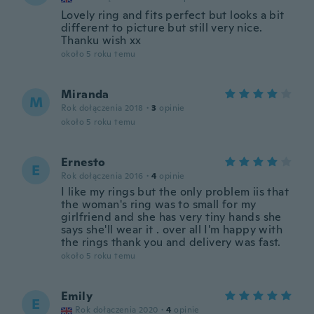
Lovely ring and fits perfect but looks a bit
different to picture but still very nice.
Thanku wish xx
około 5 roku temu
Miranda
M
Rok dołączenia 2018
·
3
opinie
około 5 roku temu
Ernesto
E
Rok dołączenia 2016
·
4
opinie
I like my rings but the only problem iis that
the woman's ring was to small for my
girlfriend and she has very tiny hands she
says she'll wear it . over all I'm happy with
the rings thank you and delivery was fast.
około 5 roku temu
Emily
E
Rok dołączenia 2020
·
4
opinie