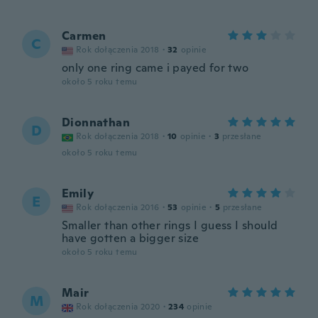
Carmen
C
Rok dołączenia 2018
·
32
opinie
only one ring came i payed for two
około 5 roku temu
Dionnathan
D
Rok dołączenia 2018
·
10
opinie
·
3
przesłane
około 5 roku temu
Emily
E
Rok dołączenia 2016
·
53
opinie
·
5
przesłane
Smaller than other rings I guess I should
have gotten a bigger size
około 5 roku temu
Mair
M
Rok dołączenia 2020
·
234
opinie