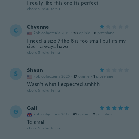
I really like this one its perfect
około 5 roku temu
Chyenne
C
Rok dołączenia 2019
·
28
opinie
·
8
przesłane
I need a size 7 the 6 is too small but its my
size i always have
około 5 roku temu
Shaun
S
Rok dołączenia 2020
·
17
opinie
·
1
przesłane
Wasn’t what I expected smhhh
około 5 roku temu
Gail
G
Rok dołączenia 2017
·
61
opinie
·
2
przesłane
To small
około 5 roku temu