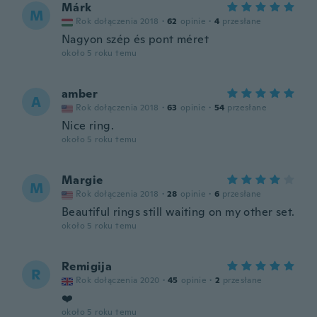
Márk
M
Rok dołączenia 2018
·
62
opinie
·
4
przesłane
Nagyon szép és pont méret
około 5 roku temu
amber
A
Rok dołączenia 2018
·
63
opinie
·
54
przesłane
Nice ring.
około 5 roku temu
Margie
M
Rok dołączenia 2018
·
28
opinie
·
6
przesłane
Beautiful rings still waiting on my other set.
około 5 roku temu
Remigija
R
Rok dołączenia 2020
·
45
opinie
·
2
przesłane
❤️
około 5 roku temu