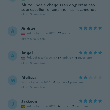
Muito linda e chegou rápido,porém não
subi escolher o tamanho mas recomendo.
około 5 roku temu
Andrzej
A
Rok dołączenia 2020
·
17
opinie
około 5 roku temu
Angel
A
Rok dołączenia 2019
·
87
opinie
·
16
przesłane
około 5 roku temu
Melissa
M
Rok dołączenia 2020
·
6
opinie
·
1
przesłane
około 5 roku temu
Jackson
J
Rok dołączenia 2019
·
4
opinie
·
2
przesłane