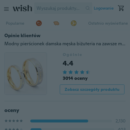
Logowanie
Popularne
Ostatnio wyświetlane
Opinie klientów
Modny pierścionek damska męska biżuteria na zawsze miłość złoto tytanowe pierścionki dla par biżuteria urok pierścionek z brylantem Vintage pierścionek przyrzeczenia prezent zaskoczony
Ogólnie
4.4
3014 oceny
Zobacz szczegóły produktu
oceny
2,130
403