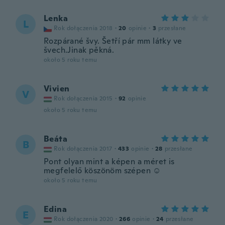
Lenka
L
Rok dołączenia 2018
·
20
opinie
·
3
przesłane
Rozpárané švy. Šetří pár mm látky ve
švech.Jinak pěkná.
około 5 roku temu
Vivien
V
Rok dołączenia 2015
·
92
opinie
około 5 roku temu
Beáta
B
Rok dołączenia 2017
·
433
opinie
·
28
przesłane
Pont olyan mint a képen a méret is
megfelelő köszönöm szépen ☺️
około 5 roku temu
Edina
E
Rok dołączenia 2020
·
266
opinie
·
24
przesłane