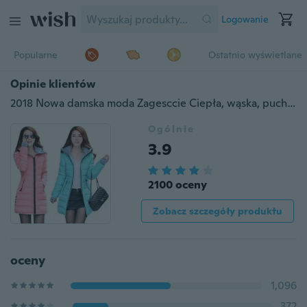
Logowanie
Popularne
Ostatnio wyświetlane
Opinie klientów
2018 Nowa damska moda Zagesccie Ciepła, wąska, puchowa kurtka z kapturem
Ogólnie
3.9
2100 oceny
Zobacz szczegóły produktu
oceny
1,096
372