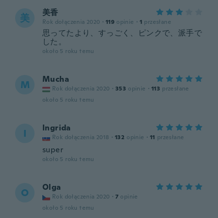
美香
美
Rok dołączenia 2020
·
119
opinie
·
1
przesłane
思ってたより、すっごく、ピンクで、派手で
した。
około 5 roku temu
Mucha
M
Rok dołączenia 2020
·
353
opinie
·
113
przesłane
około 5 roku temu
Ingrida
I
Rok dołączenia 2018
·
132
opinie
·
11
przesłane
super
około 5 roku temu
Olga
O
Rok dołączenia 2020
·
7
opinie
około 5 roku temu