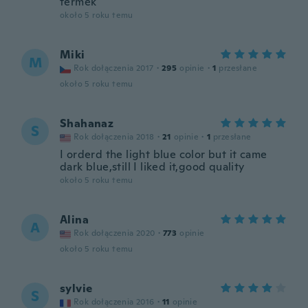
termék
około 5 roku temu
Miki
M
Rok dołączenia 2017
·
295
opinie
·
1
przesłane
około 5 roku temu
Shahanaz
S
Rok dołączenia 2018
·
21
opinie
·
1
przesłane
I orderd the light blue color but it came
dark blue,still I liked it,good quality
około 5 roku temu
Alina
A
Rok dołączenia 2020
·
773
opinie
około 5 roku temu
sylvie
S
Rok dołączenia 2016
·
11
opinie