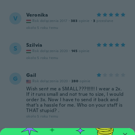
Veronika
V
Rok dołączenia 2017
·
383
opinie
·
3
przesłane
około 5 roku temu
Szilvia
S
Rok dołączenia 2020
·
145
opinie
około 5 roku temu
Gail
G
Rok dołączenia 2020
·
280
opinie
Wish sent me a SMALL ???!!!!!! I wear a 2x.
If it runs small and not true to size, I would
order 3x. Now I have to send it back and
that’s a hassle for me. Who on your staff is
THAT stupid? .
około 5 roku temu
Zsófia