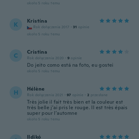
około 5 roku temu
Kristína
K
Rok dołączenia 2017
·
31
opinie
około 5 roku temu
Cristina
C
Rok dołączenia 2020
·
9
opinie
Do jeito como está na foto, eu gostei
około 5 roku temu
Hélène
H
Rok dołączenia 2021
·
97
opinie
·
2
przesłane
Très jolie il fait très bien et la couleur est
très belle j’ai pris le rouge. Il est très épais
super pour l’automne
około 5 roku temu
Ildikó