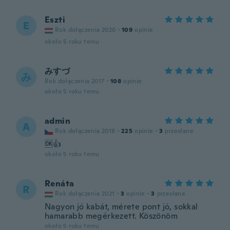
Eszti
E
Rok dołączenia 2020
·
109
opinie
około 5 roku temu
みすづ
み
Rok dołączenia 2017
·
108
opinie
około 5 roku temu
admin
A
Rok dołączenia 2018
·
225
opinie
·
3
przesłane
🆗👍
około 5 roku temu
Renáta
R
Rok dołączenia 2021
·
3
opinie
·
3
przesłane
Nagyon jó kabát, mérete pont jó, sokkal
hamarabb megérkezett. Köszönöm
około 5 roku temu