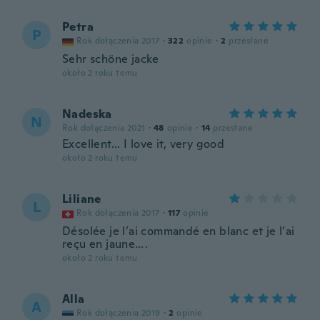
Petra
P
Rok dołączenia 2017
·
322
opinie
·
2
przesłane
Sehr schöne jacke
około 2 roku temu
Nadeska
N
Rok dołączenia 2021
·
48
opinie
·
14
przesłane
Excellent... I love it, very good
około 2 roku temu
Liliane
L
Rok dołączenia 2017
·
117
opinie
Désolée je l’ai commandé en blanc et je l’ai
reçu en jaune….
około 2 roku temu
Alla
A
Rok dołączenia 2019
·
2
opinie