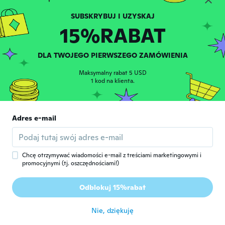
Z
Rok dołączenia 2018
·
774
opinie
·
920
przesłane
Jó fazon, megfelelő méret, jó a minőség.
15%RABAT
Időre érkezett.
około 5 roku temu
DLA TWOJEGO PIERWSZEGO ZAMÓWIENIA
Maksymalny rabat 5 USD
1 kod na klienta.
Ika
Adres e-mail
I
Rok dołączenia 2020
·
6
opinie
około 5 roku temu
Chcę otrzymywać wiadomości e-mail z treściami marketingowymi i
promocyjnymi (tj. oszczędnościami!)
Heike
H
Rok dołączenia 2020
·
6
opinie
·
1
przesłane
Odblokuj 15%rabat
Sehr schöne Übergangsjacke
około 5 roku temu
Nie, dziękuję