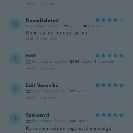
około 5 roku temu
NameDeleted
N
Rok dołączenia 2018
·
21
opinie
·
16
przesłane
Простая, но тёплая куртка.
około 5 roku temu
Edit
E
Rok dołączenia 2019
·
2009
opinie
·
1
przesłane
około 5 roku temu
Edit Veronika
E
Rok dołączenia 2017
·
513
opinie
około 5 roku temu
Szécsényi
S
Rok dołączenia 2017
·
320
opinie
Köszönöm szépen nagyon jó minőségű