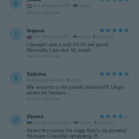
A
Rok dołączenia 2018
·
68
opinie
około 5 roku temu
Inguna
I
Rok dołączenia 2017
·
14
opinie
·
2
przesłane
I bought size L and it's fit me good.
Normally I am size 10, small.
około 5 roku temu
Sabrina
S
Rok dołączenia 2018
·
2
opinie
Me encanto y me quedo barbaro!!!! Llego
antes de tiempo....
około 5 roku temu
Ирина
И
Rok dołączenia 2020
·
111
opinie
·
1
przesłane
Качество супер Но надо брать на розмер
больше Спасибо продавцу !!!