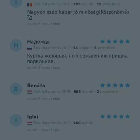
I
Rok dołączenia 2017
·
203
opinie
·
10
przesłane
Nagyon szép kabát jó minöség!Köszönöm👍
🥰
około 5 roku temu
Надежда
Н
Rok dołączenia 2017
·
53
opinie
·
5
przesłane
Куртка хорошая, но к сожалению пришла
порванная.
około 5 roku temu
Renáta
R
Rok dołączenia 2019
·
668
opinie
·
2
przesłane
około 5 roku temu
Iglai
I
Rok dołączenia 2017
·
260
opinie
około 5 roku temu