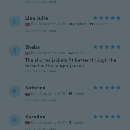
około 4 roku temu
Line Julie
L
Rok dołączenia 2019
·
743
opinie
·
14
przesłane
około 4 roku temu
Sheba
S
Rok dołączenia 2016
·
60
opinie
The shorter jackets fit better through the
breast in the longer jackets
około 4 roku temu
Katarina
K
Rok dołączenia 2018
·
10
opinie
około 4 roku temu
Karolina
K
Rok dołączenia 2017
·
17
opinie
około 5 roku temu