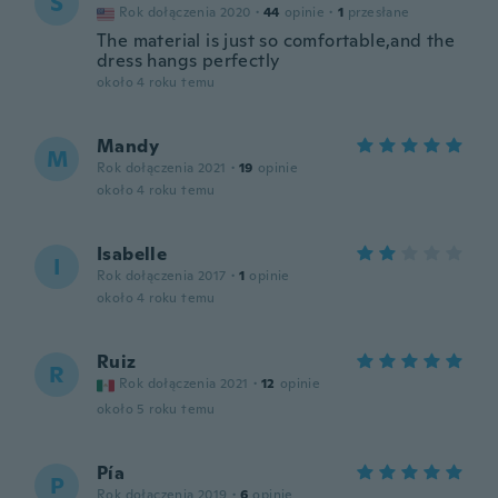
S
Rok dołączenia 2020
·
44
opinie
·
1
przesłane
The material is just so comfortable,and the
dress hangs perfectly
około 4 roku temu
Mandy
M
Rok dołączenia 2021
·
19
opinie
około 4 roku temu
Isabelle
I
Rok dołączenia 2017
·
1
opinie
około 4 roku temu
Ruiz
R
Rok dołączenia 2021
·
12
opinie
około 5 roku temu
Pía
P
Rok dołączenia 2019
·
6
opinie