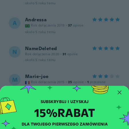
około 5 roku temu
Andressa
A
Rok dołączenia 2019
·
37
opinie
około 5 roku temu
NameDeleted
N
Rok dołączenia 2020
·
31
opinie
około 5 roku temu
Marie-joe
M
Rok dołączenia 2015
·
25
opinie
·
1
przesłane
około 5 roku temu
Monica
M
15%RABAT
Rok dołączenia 2020
·
6
opinie
około 5 roku temu
DLA TWOJEGO PIERWSZEGO ZAMÓWIENIA