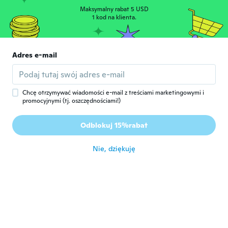
NameDeleted
Maksymalny rabat 5 USD
N
Rok dołączenia 2017
1 kod na klienta.
·
160
opinie
præcis som jeg bestilte - passe fint i str.
około 5 roku temu
Adres e-mail
薫
薫
Rok dołączenia 2017
·
49
opinie
około 5 roku temu
Chcę otrzymywać wiadomości e-mail z treściami marketingowymi i
promocyjnymi (tj. oszczędnościami!)
Jana
J
Odblokuj 15%rabat
Rok dołączenia 2019
·
10
opinie
około 5 roku temu
Nie, dziękuję
Charleine
C
Rok dołączenia 2018
·
5
opinie
très belle robe, agréable à portée, belle
couleur.
około 5 roku temu