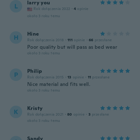
larry you
L
Rok dołączenia 2022
·
4
opinie
około 3 roku temu
Hine
H
Rok dołączenia 2018
·
111
opinie
·
66
przesłane
Poor quality but will pass as bed wear
około 3 roku temu
Philip
P
Rok dołączenia 2015
·
13
opinie
·
11
przesłane
Nice material and fits well.
około 3 roku temu
Kristy
K
Rok dołączenia 2021
·
80
opinie
·
3
przesłane
około 3 roku temu
Sandy