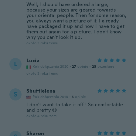
Well, I should have ordered a large,
because your sizes are geared towards
your oriental people. Then for some reason,
you always want a picture of it. I already
have packaged it up and now I have to get
them out again for a picture. I don't know
why you can't look it up.
około 3 roku temu
Lucia
L
Rok dołączenia 2020
·
27
opinie
·
23
przesłane
około 3 roku temu
Shuttlelena
S
Rok dołączenia 2018
·
5
opinie
I don't want to take it off ! So comfortable
and pretty 😍
około 4 roku temu
Sharon