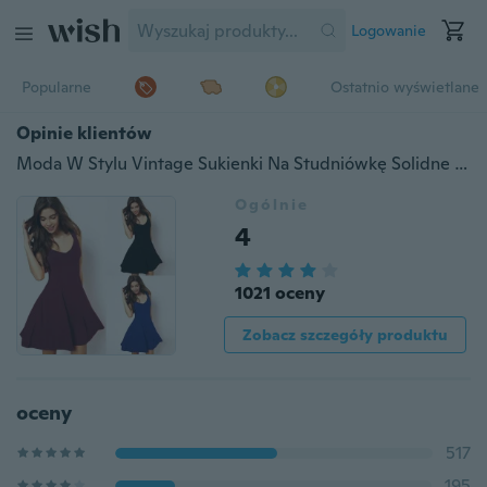
Logowanie
Popularne
Ostatnio wyświetlane
Opinie klientów
Moda W Stylu Vintage Sukienki Na Studniówkę Solidne Nieformalne Eleganckie Sukienki Kobiety Bez Rękawów Party Skater
Ogólnie
4
1021 oceny
Zobacz szczegóły produktu
oceny
517
195