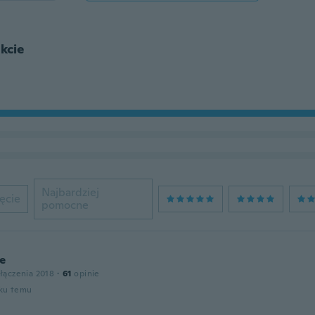
kcie
Najbardziej
ęcie
pomocne
ne
łączenia 2018
·
61
opinie
oku temu