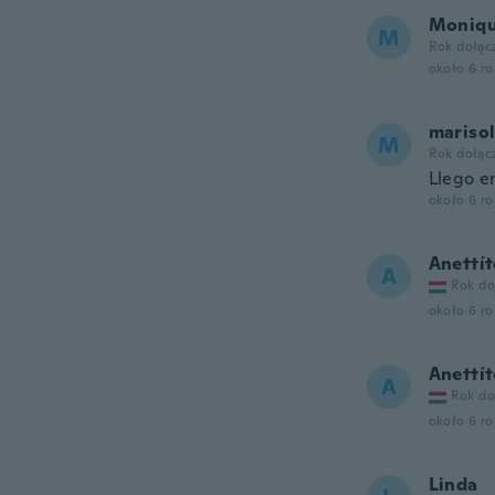
Moniq
M
Rok dołąc
około 6 r
mariso
M
Rok dołąc
Llego e
około 6 r
Anettí
A
Rok do
około 6 r
Anettí
A
Rok do
około 6 r
Linda