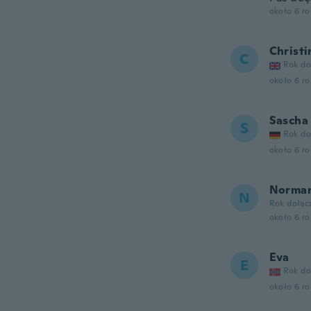
około 6 r
Christi
C
Rok do
około 6 r
Sascha
S
Rok do
około 6 r
Norma
N
Rok dołąc
około 6 r
Eva
E
Rok do
około 6 r