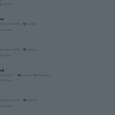
oku temu
na
łączenia 2015
·
13
opinie
oku temu
łączenia 2018
·
79
opinie
oku temu
nd
zenia 2017
·
43
opinie
·
1
przesłane
oku temu
łączenia 2020
·
10
opinie
oku temu