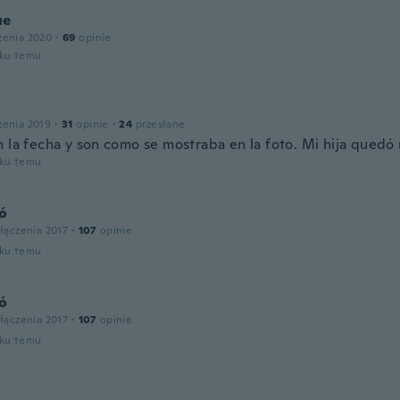
ue
zenia 2020
·
69
opinie
oku temu
l
zenia 2019
·
31
opinie
·
24
przesłane
n la fecha y son como se mostraba en la foto. Mi hija quedó
oku temu
tó
łączenia 2017
·
107
opinie
oku temu
tó
łączenia 2017
·
107
opinie
oku temu