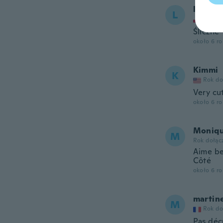
liliana
L
Rok do
Śliczne
około 6 r
Kimmi
K
Rok do
Very cu
około 6 r
Moniq
M
Rok dołąc
Aime be
Côté
około 6 r
martin
M
Rok do
Pas déç