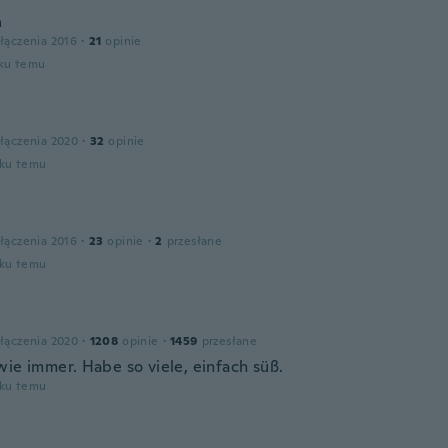
a
łączenia 2016
·
21
opinie
oku temu
łączenia 2020
·
32
opinie
oku temu
łączenia 2016
·
23
opinie
·
2
przesłane
oku temu
łączenia 2020
·
1208
opinie
·
1459
przesłane
wie immer. Habe so viele, einfach süß.
oku temu