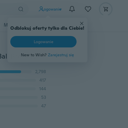
Logowanie
Moda
Przybory dziecięce
Więcej
Odblokuj oferty tylko dla Ciebie!
Logowanie
Cute Sleeping Baby Doll Brelok Pom Pom Rabbit Fur Ball Breloczki Brelok samochodowy Kobiety Key Holder Bag Wisiorek Charm Akcesoria
New to Wish?
Zarejestruj się
2,798
417
144
53
47