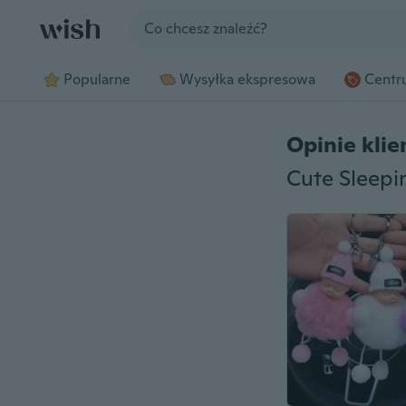
Jump to section
Popularne
Wysyłka ekspresowa
Centru
Opinie kli