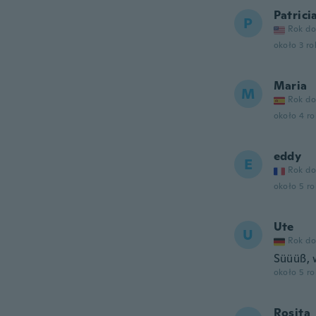
Patrici
P
Rok do
około 3 r
Maria
M
Rok do
około 4 r
eddy
E
Rok do
około 5 r
Ute
U
Rok do
Süüüß, 
około 5 r
Rosita