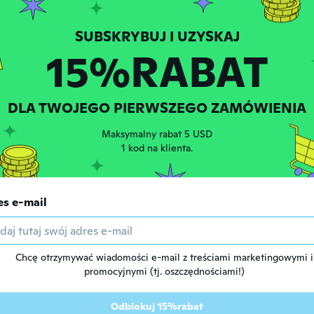
a
zenia 2017
·
235
opinie
·
5
przesłane
15%RABAT
oku temu
ne
DLA TWOJEGO PIERWSZEGO ZAMÓWIENIA
łączenia 2016
·
12
opinie
·
2
przesłane
oy
Maksymalny rabat 5 USD
oku temu
1 kod na klienta.
łączenia 2015
es e-mail
·
49
opinie
·
3
przesłane
oku temu
Chcę otrzymywać wiadomości e-mail z treściami marketingowymi i
łączenia 2018
·
18
opinie
promocyjnymi (tj. oszczędnościami!)
oku temu
Odblokuj 15%rabat