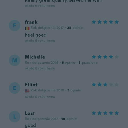
Really great quality, served me well
około 6 roku temu
frank
F
Rok dołączenia 2017
·
28
opinie
heel goed
około 6 roku temu
Michelle
M
Rok dołączenia 2016
·
6
opinie
·
3
przesłane
około 6 roku temu
Elliot
E
Rok dołączenia 2018
·
5
opinie
około 6 roku temu
Lost
L
Rok dołączenia 2017
·
10
opinie
good