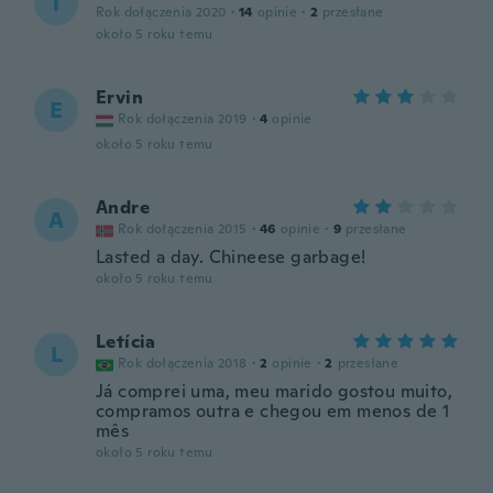
T
Rok dołączenia 2020
·
14
opinie
·
2
przesłane
około 5 roku temu
Ervin
E
Rok dołączenia 2019
·
4
opinie
około 5 roku temu
Andre
A
Rok dołączenia 2015
·
46
opinie
·
9
przesłane
Lasted a day. Chineese garbage!
około 5 roku temu
Letícia
L
Rok dołączenia 2018
·
2
opinie
·
2
przesłane
Já comprei uma, meu marido gostou muito,
compramos outra e chegou em menos de 1
mês
około 5 roku temu