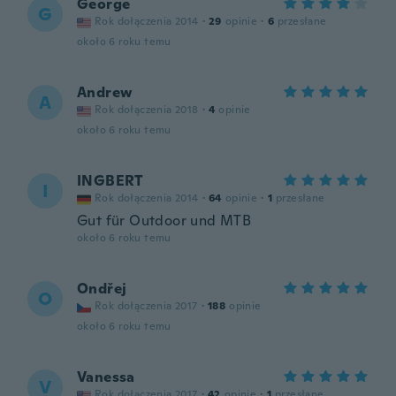
George
G
Rok dołączenia 2014
·
29
opinie
·
6
przesłane
około 6 roku temu
Andrew
A
Rok dołączenia 2018
·
4
opinie
około 6 roku temu
INGBERT
I
Rok dołączenia 2014
·
64
opinie
·
1
przesłane
Gut für Outdoor und MTB
około 6 roku temu
Ondřej
O
Rok dołączenia 2017
·
188
opinie
około 6 roku temu
Vanessa
V
Rok dołączenia 2017
·
42
opinie
·
1
przesłane