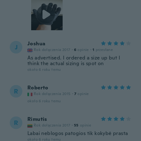
Joshua
J
Rok dołączenia 2017
·
6
opinie
·
1
przesłane
As advertised. I ordered a size up but I
think the actual sizing is spot on
około 6 roku temu
Roberto
R
Rok dołączenia 2015
·
7
opinie
około 6 roku temu
Rimutis
R
Rok dołączenia 2017
·
55
opinie
Labai neblogos patogios tik kokybė prasta
około 6 roku temu