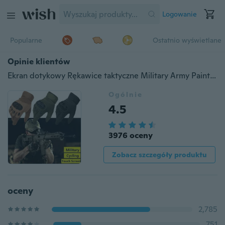
Logowanie
Popularne
Ostatnio wyświetlane
Opinie klientów
Ekran dotykowy Rękawice taktyczne Military Army Paintball Strzelanie Airsoft Combat Anti-Skid Rubber Hard Knuckle Full Finger Gloves
Ogólnie
4.5
3976 oceny
Zobacz szczegóły produktu
oceny
2,785
751