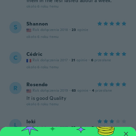
them in the test lasted about a week.
około 6 roku temu
Shannon
S
Rok dołączenia 2018
·
23
opinie
około 6 roku temu
Cédric
C
Rok dołączenia 2017
·
21
opinie
·
6
przesłane
około 6 roku temu
Rosendo
R
Rok dołączenia 2019
·
63
opinie
·
4
przesłane
It is good Quality
około 6 roku temu
loki
L
Rok dołączenia 2017
·
25
opinie
·
7
przesłane
I put them through hell lasted about a