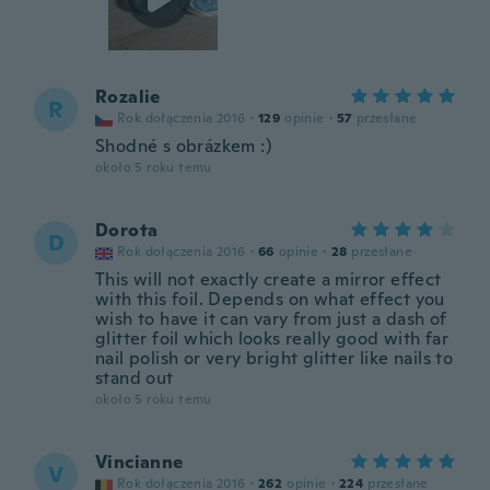
Rozalie
R
Rok dołączenia 2016
·
129
opinie
·
57
przesłane
Shodné s obrázkem :)
około 5 roku temu
Dorota
D
Rok dołączenia 2016
·
66
opinie
·
28
przesłane
This will not exactly create a mirror effect
with this foil. Depends on what effect you
wish to have it can vary from just a dash of
glitter foil which looks really good with far
nail polish or very bright glitter like nails to
stand out
około 5 roku temu
Vincianne
V
Rok dołączenia 2016
·
262
opinie
·
224
przesłane