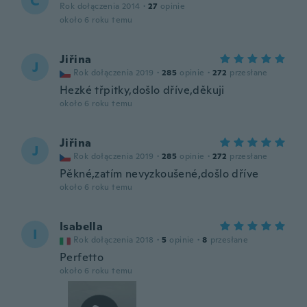
C
Rok dołączenia 2014
·
27
opinie
około 6 roku temu
Jiřina
J
Rok dołączenia 2019
·
285
opinie
·
272
przesłane
Hezké třpitky,došlo dříve,děkuji
około 6 roku temu
Jiřina
J
Rok dołączenia 2019
·
285
opinie
·
272
przesłane
Pěkné,zatím nevyzkoušené,došlo dříve
około 6 roku temu
Isabella
I
Rok dołączenia 2018
·
5
opinie
·
8
przesłane
Perfetto
około 6 roku temu