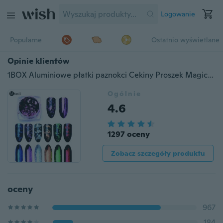
Logowanie
Popularne
Ostatnio wyświetlane
Opinie klientów
1BOX Aluminiowe płatki paznokci Cekiny Proszek Magiczne lustro Błyszczy Złoto Srebro Czerwone kolory Nieregularny pigment Ozdoba do paznokci
Ogólnie
4.6
1297 oceny
Zobacz szczegóły produktu
oceny
967
184