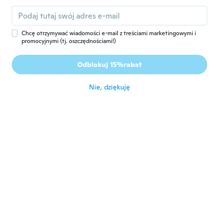
Die Farbe ist bei mir sehr beliebt,
dementsprechend glücklich bin ich
darüber , sie einzelnd gefunden zu haben
około 6 roku temu
Chcę otrzymywać wiadomości e-mail z treściami marketingowymi i
promocyjnymi (tj. oszczędnościami!)
Krista
K
Odblokuj 15%rabat
Rok dołączenia 2015
·
75
opinie
·
11
przesłane
około 6 roku temu
Nie, dziękuję
Aiyana
A
Rok dołączenia 2019
·
106
opinie
·
20
przesłane
Not as chunky as expected but it works
około 6 roku temu
Esther
E
Rok dołączenia 2017
·
44
opinie
·
2
przesłane
około 6 roku temu
beliza