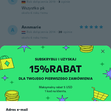
Rok dołączenia 2019
·
3
opinie
Wszystko pk
około 6 roku temu
Annmarie
A
Rok dołączenia 2014
·
20
opinie
około 6 roku temu
Mery
M
Rok dołączenia 2018
·
7
opinie
około 6 roku temu
15%RABAT
Agnès
A
DLA TWOJEGO PIERWSZEGO ZAMÓWIENIA
Rok dołączenia 2016
·
55
opinie
około 6 roku temu
Maksymalny rabat 5 USD
1 kod na klienta.
Anka
A
Rok dołączenia 2018
·
15
opinie
·
5
przesłane
Adres e-mail