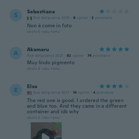
Sebastiana
S
Rok dołączenia 2019
·
8
opinie
·
2
przesłane
Non è come in foto
około 5 roku temu
Akamaru
A
Rok dołączenia 2021
·
82
opinie
·
74
przesłane
Muy lindo pigmento
około 5 roku temu
Elsa
E
Rok dołączenia 2017
·
14
opinie
·
4
przesłane
The red one is good. I ordered the green
and blue too. And they came in a different
container and idk why
około 5 roku temu