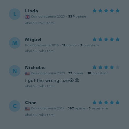
Linda
L
Rok dołączenia 2020
·
334
opinie
około 2 roku temu
Miguel
M
Rok dołączenia 2016
·
11
opinie
·
2
przesłane
około 5 roku temu
Nicholas
N
Rok dołączenia 2020
·
22
opinie
·
10
przesłane
I got the wrong size😭😭
około 5 roku temu
Char
C
Rok dołączenia 2017
·
597
opinie
·
3
przesłane
około 5 roku temu