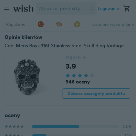
Logowanie
Popularne
Ostatnio wyświetlane
Opinie klientów
Cool Mens Boys 316L Stainless Steel Skull Ring Vintage Punk Titanium Biker Jewelry Size 7-13
Ogólnie
3.9
946 oceny
Zobacz szczegóły produktu
oceny
509
147