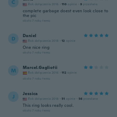
C
Rok dołączenia 2016
·
110
opinie
·
9
przesłane
complete garbage doest even look close to
the pic
około 7 roku temu
Daniel
D
Rok dołączenia 2018
·
12
opinie
One nice ring
około 7 roku temu
Marcel.Gagliotii
M
Rok dołączenia 2016
·
112
opinie
około 7 roku temu
Jessica
J
Rok dołączenia 2018
·
51
opinie
·
56
przesłane
This ring looks really cool.
około 7 roku temu