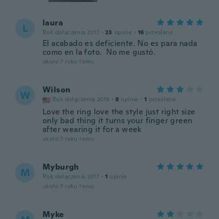
laura
L
Rok dołączenia 2017
·
23
opinie
·
16
przesłane
El acabado es deficiente. No es para nada
como en la foto. No me gustó.
około 7 roku temu
Wilson
W
Rok dołączenia 2018
·
8
opinie
·
1
przesłane
Love the ring love the style just right size
only bad thing it turns your finger green
after wearing it for a week
około 7 roku temu
Myburgh
M
Rok dołączenia 2017
·
1
opinie
około 7 roku temu
Myke